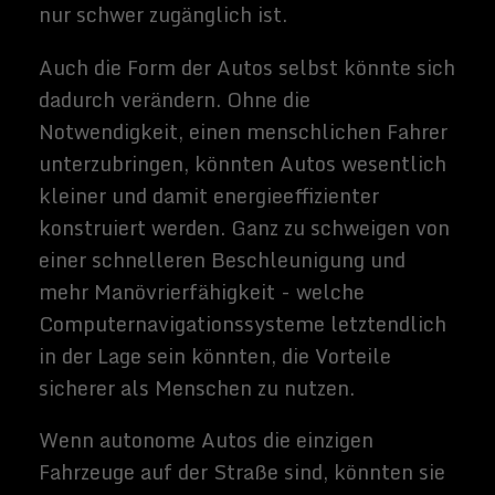
Augmented-Reality-Technologie schon da.
Wahrscheinlich erinnert Ihr euch noch an
die Popularität von Pokémon Go, einem
Smartphone-Game, das digitale Monster in
der realen Welt einfangen soll. Das
deutlich weniger populäre Google-Glas-
Gerät war auch ein früherer Versuch der
Augmented Reality. Die Prämisse dieser
Technologie besteht darin, digitale
Medienfunktionen wie Bilder oder Töne so
über die reale Welt zu legen, dass wir sie
besser erleben können.
Man kann sich leicht vorstellen, welche
Richtung die Augmented-Reality-
Technologie einschlagen könnte, wenn sie
wirklich in Gang kommen sollte; wir
erleben sie bereits in gewissem Maße. Wir
nutzen Smartphones bereits, um
zusätzliche Informationen über Dinge zu
erhalten, die uns unterwegs begegnen.
Stellt euch nun vor, dass die Fülle an