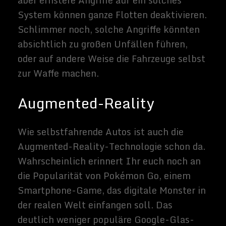
werden - ohne dass Sie in die Tasche
greifen müssen. Darüber hinaus kann ein
ständiger Zugriff auf freihändige
Informationen auch zu einer übermäßigen
Abhängigkeit unter den gewöhnlichsten
Benutzern führen. Da Augmented-Reality-
Geräte auch so konzipiert sein können, dass
sie praktisch alles aufzeichnen, worauf sie
hingewiesen wurden, können sie
Datenschutzbedenken aufwerfen. Wenn
einige Modelle von AR-Geräten alles
gespeichert haben, was sie standardmäßig
aufgezeichnet haben, kann jedes Gespräch,
das Sie mit jemandem führen, der ein
solches Gerät trägt, zu einer
Daueraufzeichnung werden.
Virtuelle Realität
Die Idee der virtuellen Realität ist ein
Science-Fiction-Grundsatz (denkt an The