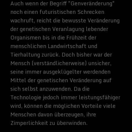
Jahren zurück. Gegen den
Alterungsprozess selbst war für viele in der
modernen Medizin kein expliziter Fokus,
aber da sich die medizinische Wissenschaft
und Technologie verbessert hat, sind die
durchschnittlichen Lebenserwartungen
dramatisch gestiegen. Die Frage, ob das
biologische Altern selbst verhaftet werden
kann, ist nach wie vor umstritten, aber eine
kleine Gemeinschaft von Wissenschaftlern
- wie etwa die der SENS Research
Foundation - versucht bereits Wege zu
finden.
Wenn sie erfolgreich sein sollten, und
Anti-Aging-Behandlungen weit und breit
verfügbar werden, könnten ihre
Auswirkungen tiefgreifend sein. Solche
Behandlungen würden wahrscheinlich
nichts nahe bei Unsterblichkeit
konferieren - Menschen würden noch für
Krankheit, Körpersystemausfälle, Unfälle,