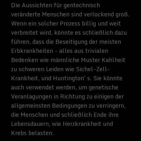
Gewalttätigkeit und so weiter anfällig sein.
Obwohl es wert ist, zu beachten, dass das
Altern der Hauptrisikofaktor in einer
Vielzahl von Krankheiten ist, von denen
viele viel weniger verbreitet werden
würden, wenn die Bevölkerung das
natürliche Altern stoppen sollten.
Aber wenn Todesfälle im Zusammenhang
mit dem Altern selten genug wurden,
könnte die Verschiebung noch
weitreichende Auswirkungen in Bezug auf
die Art und Weise, wie Menschen ihr Leben
planen, haben. Karriere und Heiraten
können Jahrhunderte statt Jahrzehnte
dauern. Massive Projekte, die sich über
mehrere Generationen erstreckt hätten,
konnten von ihren ursprünglichen
Mitarbeitern durchschaut werden. Ganze
Industriezweige, die sich der Linderung
älterer Menschen widmen, dürften aus
Mangel an Kunden verdorren.