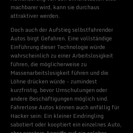
anderen Spieler sehen kannst, oder eine
Sportart mit virtuellen Hindernissen, die
auf einem realen Spielfeld projiziert
werden. Augmented-Reality-Geräte
können natürlich wie Smartphones ihren
Nutzern erhebliche soziale Kosten
auferlegen. Informationsüberflutung ist
ein sehr reales Risiko, wenn Ihr immer
einen Bildschirm vor Augen haben. So ist
das schiere Ablenkung: Smartphones
verursachen bereits Probleme, aber stellt
Euch vor, ihr versucht ein Gespräch mit
jemandem zu führen, der Informationen
vor ehrem Gesicht geknallt hatte, während
Du sprichst. Auch die Suchtkapazität von
"always on" -Brillen könnte beunruhigend
sein.
Heute sind viele Menschen süchtig nach
ihren Smartphones, und es könnte
schlimmer werden, wenn die
Informationen in Echtzeit angezeigt