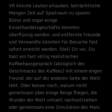
könnten in zweiter Linie immens und
weitreichend sein.
Unnötig zu sagen, dass die Einmischung in
die Humangenetik riskant ist - sie könnte
unvorhersehbare Auswirkungen auf die
Gesundheit derjenigen haben, die eine
solche Behandlung erhalten oder
unbeabsichtigte Auswirkungen auf die
Persönlichkeitsentwicklung haben. Zum
Beispiel: Vielleicht sind einige
Eigenschaften, die wir für wünschenswert
halten, unerwartet mit anderen verknüpft,
die unerwünscht sind. Während die
Phantasie sich bei diesen Möglichkeiten
eher dem Horror des Körpers und
apokalyptischen Szenarien zuwendet,
könnten andere negative Auswirkungen der
menschlichen genetischen Veränderung
zumindest zunächst ökonomisch oder sozial
sein. Wenn dieser Prozess zunächst teuer
ist, wären die ersten Anwendner