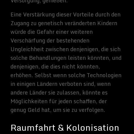
haben bereits damit begonnen, Aufgaben
auszuführen, die früher dem Menschen
dienten, wie z. B. in bestimmten
Fertigungsbereichen.
Selbst AIs, die wesentlich weniger
intelligent sind als ein typischer Mensch,
könnten sich möglicherweise darauf
spezialisieren, eine große Anzahl von Büro-
oder Servicepositionen (und manuelle
Arbeitsaufträge, in Verbindung mit
physischen Maschinen) zu besetzen, die
derzeit von menschlichen Arbeitern besetzt
werden. Wäre dieser Wandel massiv und
schnell genug, könnte er das Konzept der
"Beschäftigung", wie wir es verstehen,
völlig neu ordnen oder sogar rückgängig
machen. Einige Technologen glauben, dass
die heutige Erwartung lebenslanger Arbeit
für fast alle fähigen Menschen
idealerweise durch ein universell
verfügbares Grundeinkommen ersetzt