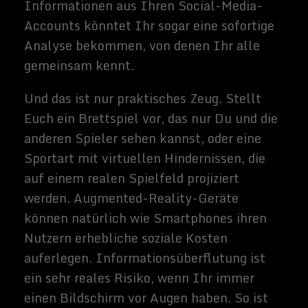
VR könnte Leuten erlauben, beträchtliche
Mengen Zeit auf Spielraum zu sparen:
Büros und sogar einige
Einzelhandelsgeschäfte könnten
überflüssig werden, und entfernte Freunde
und Verwandte könnten für Besuche fast
sofort erreicht werden. Stell Dir vor, Du
hast ein fast völlig realistisches
Kaffeehausgespräch (abzüglich des
Geschmacks des Kaffees) mit einem engen
Freund, der auf der anderen Seite der Welt
lebt. Oder besser noch, warum nicht
gemeinsam über einige Berge fliegen, die
Wunder der Welt virtuell nachvollziehen
oder gemeinsam eine Simulation des Mars
erleben?
In Verbindung mit automatisierten
Transporttechnologien wie fahrerlose
Autos und Drohnen - die alles, was Du
brauchst, kostengünstig und direkt zu Dir
bringen. Was wir als Öffentlichkeit