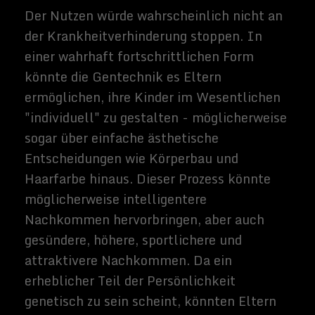
Selbstverständlich sollte jede Veränderung
der fundamentalen Tatsachen
menschlichen Lebens in dieser
Größenordnung mit äußerster Vorsicht
behandelt werden. Ein offensichtliches
Risiko, das mit dem Ende des natürlichen
Alterns einhergeht, ist die
Überbevölkerung. Wenn die Geburtenrate
konstant bliebe, ohne dass fast so viele
natürliche Todesfälle zu bekämpfen, würde
sie sich in rascher Weise sehr viel mehr
Menschen füllen. Eine solche Verschiebung
könnte eine weit verbreitete Neubewertung
der Weisheit, Kinder zu haben, erfordern,
und da der Drang zur Fortpflanzung für die
menschliche Psychologie ebenso
grundlegend ist wie das Wissen um unsere
eigene Sterblichkeit, wäre es sehr
schwierig, dies zu tun.
Außerdem wäre diese Technologie, wie bei