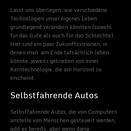
Autobesitz für die meisten Menschen
überflüssig werden. Dienste wie Uber und
Lyft, sind billiger und effizienter. Sollte das
Eigentum des Einzelnen auf der Strecke
bleiben, kann sich auch die Stadtplanung
ändern. Die reduzierte Nachfrage nach
Parkplätzen und Garagen für
Privatfahrzeuge könnte zu einem Umzug
aus den Innenstädten führen, wo der Platz
nur schwer zugänglich ist.
Auch die Form der Autos selbst könnte sich
dadurch verändern. Ohne die
Notwendigkeit, einen menschlichen Fahrer
unterzubringen, könnten Autos wesentlich
kleiner und damit energieeffizienter
konstruiert werden. Ganz zu schweigen von
einer schnelleren Beschleunigung und
mehr Manövrierfähigkeit - welche
Computernavigationssysteme letztendlich
in der Lage sein könnten, die Vorteile
sicherer als Menschen zu nutzen.