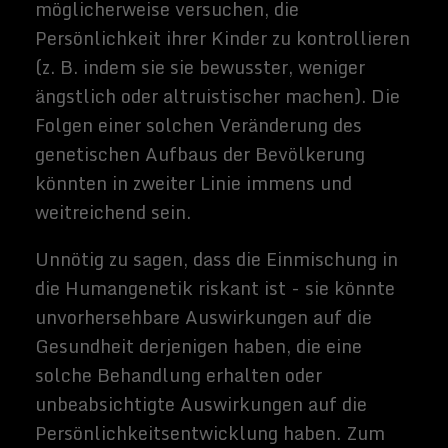
der gentechnischen Veränderung des
Menschen, wahrscheinlich zu teuer für alle
anderen, aber die Reichen, um sie zunächst
zu nutzen, und somit ihr wirtschaftliches
Bein weiter zu verschärfen. Diese
Möglichkeit würde die jungen Armen noch
stärker benachteiligen, als sie es derzeit
tun. Und ohne das Aussterben der älteren
Generationen haben jüngere Menschen
möglicherweise nicht die gleiche Fähigkeit,
im Laufe der Zeit an Macht und Autorität
zu gewinnen. Dies könnte möglicherweise
zu einer sozialen Struktur führen, in der die
sehr alte (aber nicht wirklich "gealterte")
Mehrheit der Macht in der Gesellschaft
kontrolliert, mit wenig Möglichkeiten für
die Jugend.
KI im Alltag
Künstliche Intelligenz ist wie genetische
Modifikation und virtuelle Realität ein