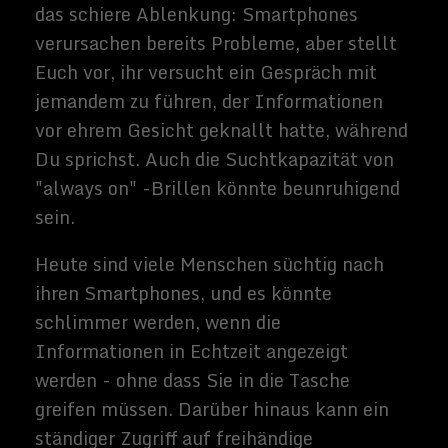
betrachten, könnte sich allmählich in die
virtuelle Welt verlagern. Eine solche
Veränderung hat das Potenzial, das Leben
für diejenigen, die es durchleben, völlig neu
zu gestalten. VR-Nutzer könnten sich
denkbar eigene Online-Erscheinungen
entwerfen (welches Alter, Geschlecht oder
Tier möchten Sie sehen?), die normalen
Gesetze der Physik brechen, teleportieren,
gegen körperliche Schäden immun sein
oder neue - wenn auch digitale - Waren
kostenlos erwerben. Virtual Reality hat auf
diese Weise eine Reihe von Vorteilen
gegenüber der Realität.
Was auch immer exotische Vorzüge eine
umfangreiche virtuelle Realität mit sich
bringen mag, sie birgt auch erhebliche
Risiken. Eine solch dramatische Wandlung
der Art und Weise, wie Menschen
typischerweise interagieren, könnte den
Inhalt dieser Interaktionen auf