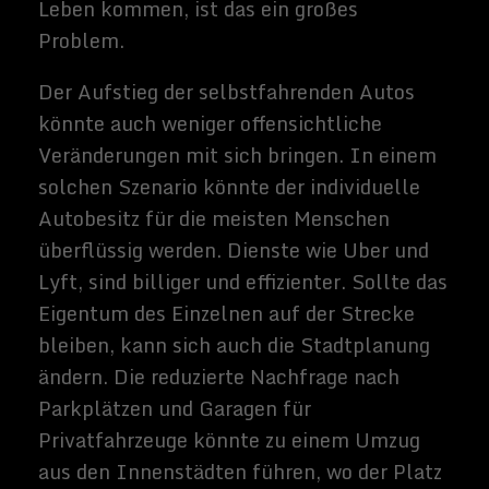
Doch auch der Aufstieg selbstfahrender
Autos birgt Gefahren. Eine vollständige
Einführung dieser Technologie würde
wahrscheinlich zu einer Arbeitslosigkeit
führen, die möglicherweise zu
Massenarbeitslosigkeit führen und die
Löhne drücken würde - zumindest
kurzfristig, bevor Umschulungen oder
andere Beschäftigungen möglich sind.
Fahrerlose Autos können auch anfällig für
Hacker sein: Ein kleiner Eindringling
sabotiert oder kooptiert ein einzelnes Auto,
aber ernstere Angriffe auf ein solches
System können ganze Flotten deaktivieren.
Schlimmer noch, solche Angriffe könnten
absichtlich zu großen Unfällen führen,
oder auf andere Weise die Fahrzeuge selbst
zur Waffe machen.
Augmented-Reality
Wie selbstfahrende Autos ist auch die