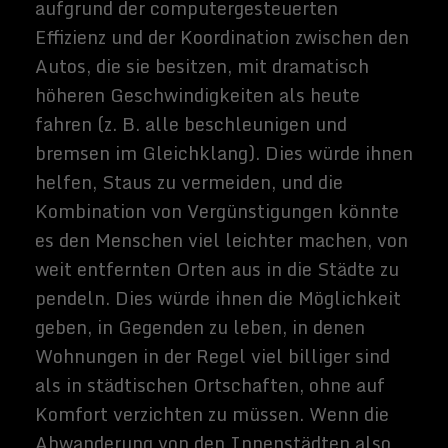
Informationen, die Ihr möglicherweise auf
Eurem Handy abrufen möchtet,
automatisch auf einer Brille angezeigt
werden. Oder ein sehr futuristisches
virtuelles Retina-Display. Zum Beispiel
könntet Ihr einen Gebrauchtwagen zum
Verkauf anschauen und sofort eine
Schätzung des Wertes erhalten. Oder Ihr
erfahrt vielleicht, wer ein Kunstwerk
geschaffen hat, das Euch ins Auge sticht,
ohne einen Finger rühren zu müssen. Und
der Kerl auf der Party, dessen Namen Ihr
nicht mitbekommen habt, könnte ein
virtuelles Namensschild erhalten, um Euch
Unannehmlichkeiten zu ersparen - und mit
Informationen aus Ihren Social-Media-
Accounts könntet Ihr sogar eine sofortige
Analyse bekommen, von denen Ihr alle
gemeinsam kennt.
Und das ist nur praktisches Zeug. Stellt
Euch ein Brettspiel vor, das nur Du und die