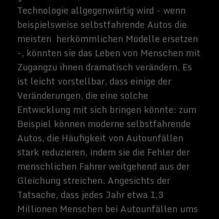
Wenn autonome Autos die einzigen
Fahrzeuge auf der Straße sind, könnten sie
aufgrund der computergesteuerten
Effizienz und der Koordination zwischen den
Autos, die sie besitzen, mit dramatisch
höheren Geschwindigkeiten als heute
fahren (z. B. alle beschleunigen und
bremsen im Gleichklang). Dies würde ihnen
helfen, Staus zu vermeiden, und die
Kombination von Vergünstigungen könnte
es den Menschen viel leichter machen, von
weit entfernten Orten aus in die Städte zu
pendeln. Dies würde ihnen die Möglichkeit
geben, in Gegenden zu leben, in denen
Wohnungen in der Regel viel billiger sind
als in städtischen Ortschaften, ohne auf
Komfort verzichten zu müssen. Wenn die
Abwanderung von den Innenstädten also
machbarer wird, kann sie durchaus
attraktiver werden.