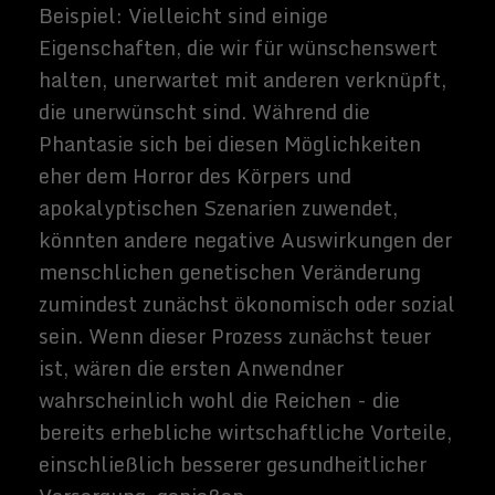
futuristisches Grundnahrungsmittel, das
manchmal mit apokalyptischen
Konnotationen einhergeht. Bei der
Auflistung verschiedener existenzieller
Bedrohungen für die Menschheit
erscheinen mehrere KI-bezogene Szenarien
in der Regel im Niedergang. Aber die
superintelligenten KI's sind nicht die erste
Art von KI, die die Menschheit
weitverbreitet einsetzt. Schon heute sehen
wir, dass überall überall enge AI-
Anwendungen entstehen.
Die KI der nahen Zukunft werden
wahrscheinlich viel klüger sein als die
Vorgänger wie die digitalen Assistenten von
Siri und Alexa, mit ihren oft komischen
Missverständnissen über grundlegende
Anweisungen. Dennoch könnte die
Prävalenz solcher AIs große soziale
Veränderungen mit sich bringen.
Verschiedene Formen der Automatisierung