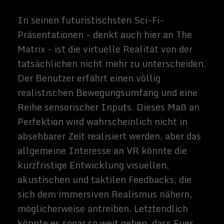
Mittel der genetischen Veränderung auf
sich selbst anzuwenden. Da die
Technologie jedoch immer leistungsfähiger
wird, können die möglichen Vorteile viele
Menschen davon überzeugen, ihre
Zimperlichkeit zu überwinden.
Die Aussichten für gentechnisch
veränderte Menschen sind verlockend groß.
Wenn ein solcher Prozess billig und weit
verbreitet wird, könnte es schließlich dazu
führen, dass die Beseitigung der meisten
Erbkrankheiten - alles aus trivialen
Bedenken wie männliche Muster Kahlheit
zu schweren Leiden wie Sichel-Zell-
Krankheit, und Huntington' s. Sie könnte
auch verwendet werden, um genetische
Veranlagungen in Richtung zu einigen der
allgemeinsten Bedingungen zu verringern,
die Menschen und schließlich Ende ihre
Lebensdauern, wie Herzkrankheit und
Krebs belasten.