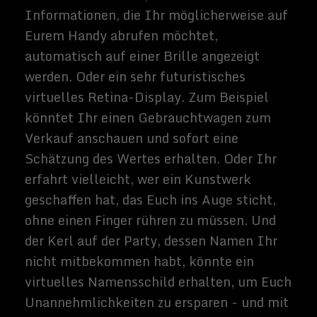
absehbarer Zeit realisiert werden, aber das
allgemeine Interesse an VR könnte die
kurzfristige Entwicklung visuellen,
akustischen und taktilen Feedbacks, die
sich dem immersiven Realismus nähern,
möglicherweise antreiben. Letztendlich
könnte es sogar so weit gehen, dass Euer
Gehirn das VR-Erlebnis nicht automatisch
als künstlich registriert.
Spekulationen über diese Technologie
neigen dazu, sich auf ihre Anwendungen als
eine Methode der Medienübermittlung zu
konzentrieren, wie z. B. VR-Videospiele, in
denen Du physisch die Rolle der
Charaktere spielst, oder VR-Filme, in
denen Du dich unsichtbar um die Handlung
herum bewegen kannst, während sie
stattfindet. Aber ein wirklich robuster und
weithin verfügbarer VR-Cyberspace könnte
tiefgreifendere Auswirkungen auf die
Lebensweise der Menschen haben.