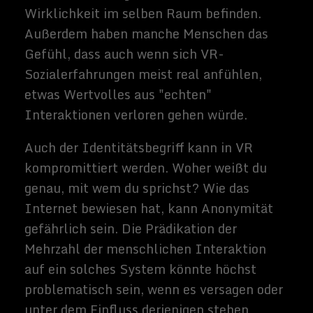
Kolonisierung ist es unwahrscheinlich, dass
in den nächsten Jahrzehnten viele
Menschen auf den Mond oder Mars
umziehen werden. Die frühesten Kolonien
dürften sehr klein und wissenschaftlich
sein, um die Bedingungen ihrer
unwirtlichen Umgebung genau zu studieren
und nachhaltige Systeme zu entwickeln.
Andere Raumkolonien könnten jedoch
kommerzieller sein: Eine kleine, aber
wachsende Industrie plant, Asteroiden für
Wasser, Edelmetalle und andere
Ressourcen abzubauen.
Beide Arten von Kolonien könnten eine
treibende Kraft hinter einer Vielzahl von
technologischen Fortschritten sein und
sogar einige der materiellen Mängel, denen
die menschliche Zivilisation auf der Erde in
den kommenden Jahrzehnten ausgesetzt
sein könnte, beheben. Wenn auch nur
vergleichsweise kleine Kolonien genügend