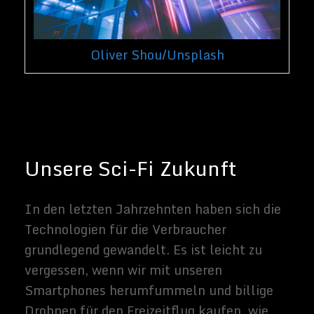
genormten Beispiele für
Unterhaltungselektronik, wurde vor etwa
70 Jahren populär. Viele Menschen, die
heute noch am Leben sind, erinnern sich
aus erster Hand an die Zeit vor dem
Fernsehen. Ebenso werden einige
Technologien, die heute wie exotische
Science-Fiction-Konzepte wirken, von
unseren Kindern - oder auch von uns in den
nächsten Jahrzehnten - zweifellos als
banale Tatsachen des Lebens angesehen.
Es ist eine ziemlich sichere und weit
verbreitete Annahme, dass die Welt in den
kommenden Jahren solche Veränderungen
durchmachen wird, aber die Spezifika dieser
Veränderungen sind jedermanns
Vermutung. Insbesondere die möglichen
Auswirkungen der folgenden neuen
Technologien - wenn sie die Art von
Werbretung erlangen sollten, die das
Fernsehen hatte, wären lebensverändernd.