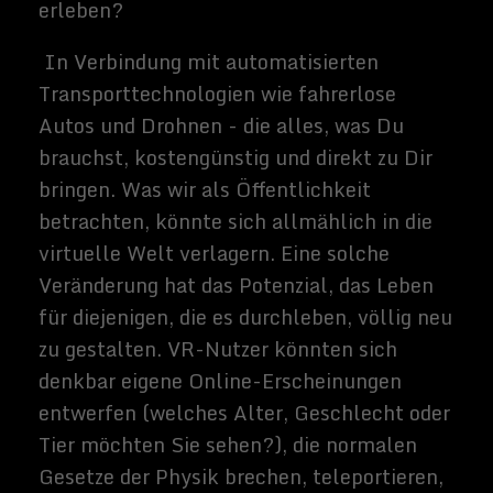
wahrscheinlich wohl die Reichen - die
bereits erhebliche wirtschaftliche Vorteile,
einschließlich besserer gesundheitlicher
Versorgung, genießen.
Eine Verstärkung dieser Vorteile durch den
Zugang zu genetisch veränderten Kindern
würde die Gefahr einer weiteren
Verschärfung der bestehenden
Ungleichheit zwischen denjenigen, die sich
solche Behandlungen leisten könnten, und
denjenigen, die dies nicht könnten,
erhöhen. Selbst wenn solche Technologien
in einigen Ländern verboten sind, wenn
andere Länder sie zulassen, könnte es
Möglichkeiten für jeden schaffen, der
genug Geld hat, um sie zu verfolgen.
Raumfahrt & Kolonisation
Von allen transformativen technologischen
Möglichkeiten ist die Raumfahrt vielleicht