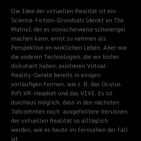
Wohle des Unternehmens ändern wollen,
haben zudem eine relativ begrenzte
Fähigkeit dazu - im Vergleich zu der vollen
immersiven Kontrolle, die VR bieten
könnte. Stell Dir sich vor, wenn Deine VR-
Erfahrungen von Unternehmen kontrolliert
werden, die versuchen, Dir ihre Produkte
oder Dienstleistungen zu verkaufen?
Humangenetische
Modifikation
Auch wenn der Begriff "Genveränderung"
noch einen futuristischen Schrecken
wachruft, reicht die bewusste Veränderung
der genetischen Veranlagung lebender
Organismen bis in die Frühzeit der
menschlichen Landwirtschaft und
Tierhaltung zurück. Doch bisher war der
Mensch (verständlicherweise) unsicher,
seine immer ausgeklügelter werdenden