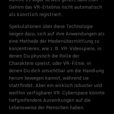
Der Nutzen würde wahrscheinlich nicht an
der Krankheitverhinderung stoppen. In
einer wahrhaft fortschrittlichen Form
könnte die Gentechnik es Eltern
ermöglichen, ihre Kinder im Wesentlichen
"individuell" zu gestalten - möglicherweise
sogar über einfache ästhetische
Entscheidungen wie Körperbau und
Haarfarbe hinaus. Dieser Prozess könnte
möglicherweise intelligentere
Nachkommen hervorbringen, aber auch
gesündere, höhere, sportlichere und
attraktivere Nachkommen. Da ein
erheblicher Teil der Persönlichkeit
genetisch zu sein scheint, könnten Eltern
möglicherweise versuchen, die
Persönlichkeit ihrer Kinder zu kontrollieren
(z. B. indem sie sie bewusster, weniger
ängstlich oder altruistischer machen). Die
Folgen einer solchen Veränderung des
genetischen Aufbaus der Bevölkerung