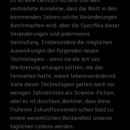
Technologie allgegenwärtig wird - wenn
beispielsweise selbstfahrende Autos die
meisten herkömmlichen Modelle ersetzen
-, könnten sie das Leben von Menschen mit
Zugangzu ihnen dramatisch verändern. Es
ist leicht vorstellbar, dass einige der
Veränderungen, die eine solche
Entwicklung mit sich bringen könnte: zum
Beispiel können moderne selbstfahrende
Autos, die Häufigkeit von Autounfällen
stark reduzieren, indem sie die Fehler der
menschlichen Fahrer weitgehend aus der
Gleichung streichen. Angesichts der
Tatsache, dass jedes Jahr etwa 1,3
Millionen Menschen bei Autounfällen ums
Leben kommen, ist das ein großes
Problem.
Der Aufstieg der selbstfahrenden Autos
könnte auch weniger offensichtliche
Veränderungen mit sich bringen. In einem
solchen Szenario könnte der individuelle