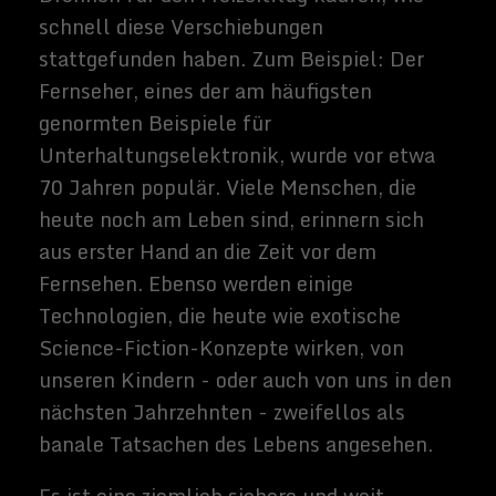
Viele dieser Technologien galten noch vor
wenigen Jahrzehnten als Science-Fiction,
aber es ist durchaus denkbar, dass diese
früheren Zukunftsvisionen schon bald zu
einem wesentlichen Bestandteil unseres
täglichen Lebens werden.
Lasst uns überlegen, wie verschiedene
Technologien unser eigenes Leben
grundlegend verändern könnten (sowohl
für das Gute als auch für das Schlechte).
Hier sind ein paar Zukunftsvisionen, in
denen man am Ende tatsächlich leben
könnte, jeweils getrieben von einer
Kerntechnologie, die am Horizont zu
erscheint.
Selbstfahrende Autos
Selbstfahrende Autos, die von Computern
anstelle von Menschen gesteuert werden,
gibt es bereits, aber wenn diese