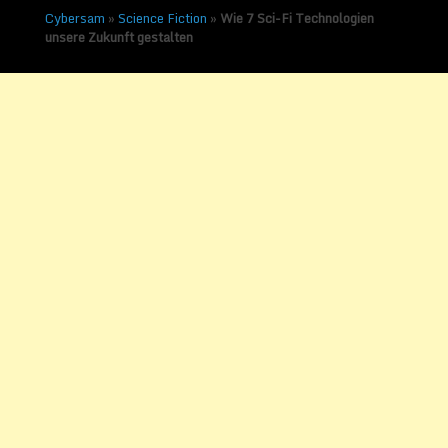
Cybersam
»
Science Fiction
»
Wie 7 Sci-Fi Technologien
unsere Zukunft gestalten
Wie 7 Sci-Fi Technologien
unsere Zukunft gestalten
Veröffentlicht am
22. September
2017
von
Sammy Zimmermanns