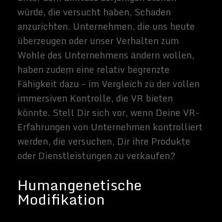
zahlreich wachsen, könnten sie sich als
wichtiges Bollwerk gegen eine
artenzerstörerische Katastrophe auf
unserer Heimatwelt erweisen.
Die Raumfahrt wird wahrscheinlich nicht
die katastrophale Fehlzündung
hervorrufen, die viele der anderen von uns
diskutierten Technologien hervorrufen
könnten - abgesehen von der
unwahrscheinlichen Möglichkeit einer
exotischen, weltraumgestützten Krankheit,
die mit zurückkehrenden Kolonisten auf die
Erde verbreitet.
Das Ende des natürlichen
Alterns
Das Abbremsen oder Stoppen des
natürlichen Alterungsprozesses ist ein sehr
altes menschliches Interesse. Die Legende
vom Jungbrunnen geht Tausende von