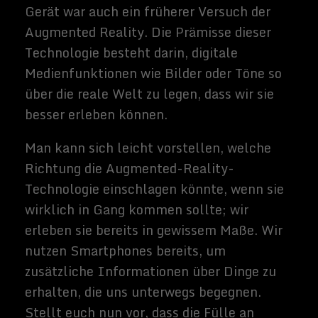
Matrix), der es ironischerweise schwieriger
machen kann, ernst zu nehmen als
Perspektive im wirklichen Leben. Aber wie
die anderen Technologien, die wir bisher
diskutiert haben, existieren Virtual-
Reality-Geräte bereits in einigen
vorläufigen Formen, wie z. B. das Oculus
Rift VR-Headset und das VIVE. Es ist
durchaus möglich, dass in den nächsten
Jahrzehnten noch ausgefeiltere Versionen
der virtuellen Realität so alltäglich
werden, wie es heute im Fernsehen der Fall
ist.
In seinen futuristischsten Sci-Fi-
Präsentationen - denkt auch hier an The
Matrix - ist die virtuelle Realität von der
tatsächlichen nicht mehr zu unterscheiden.
Der Benutzer erfährt einen völlig
realistischen Bewegungsumfang und eine
Reihe sensorischer Inputs. Dieses Maß an
Perfektion wird wahrscheinlich nicht in