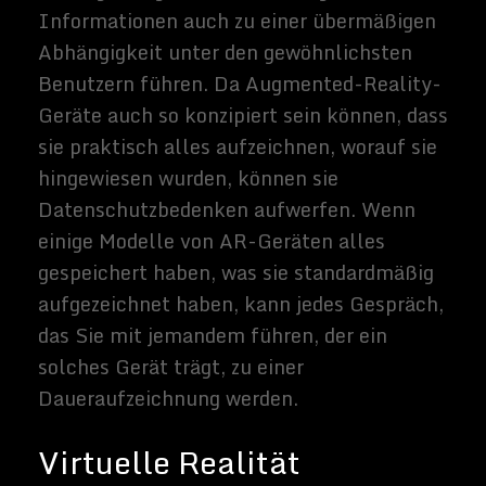
unvorhersehbare Weise beeinflussen. Es
könnte auch ihre Fähigkeit behindern,
normal zu interagieren, wenn sie sich in
Wirklichkeit im selben Raum befinden.
Außerdem haben manche Menschen das
Gefühl, dass auch wenn sich VR-
Sozialerfahrungen meist real anfühlen,
etwas Wertvolles aus "echten"
Interaktionen verloren gehen würde.
Auch der Identitätsbegriff kann in VR
kompromittiert werden. Woher weißt du
genau, mit wem du sprichst? Wie das
Internet bewiesen hat, kann Anonymität
gefährlich sein. Die Prädikation der
Mehrzahl der menschlichen Interaktion
auf ein solches System könnte höchst
problematisch sein, wenn es versagen oder
unter dem Einfluss derjenigen stehen
würde, die versucht haben, Schaden
anzurichten. Unternehmen, die uns heute
überzeugen oder unser Verhalten zum