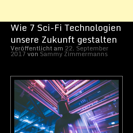
Oliver Shou/Unsplash
Unsere Sci-Fi Zukunft
In den letzten Jahrzehnten haben sich die
Technologien für die Verbraucher
grundlegend gewandelt. Es ist leicht zu
vergessen, wenn wir mit unseren
Smartphones herumfummeln und billige
Drohnen für den Freizeitflug kaufen, wie
schnell diese Verschiebungen
stattgefunden haben. Zum Beispiel: Der
Fernseher, eines der am häufigsten