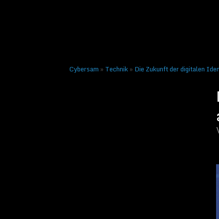
alle wichtig ist
Veröffentlicht am
22. Mai
Cybersam
»
Technik
»
Die Zukunft der digitalen Iden