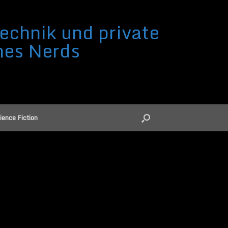
echnik und private
nes Nerds
ience Fiction