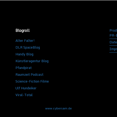
Blogroll
Prod
PR-B
Alter Falter!
Date
DLR SpaceBlog
Imp
Handy Blog
Künstleragentur Blog
Pfandpirat
Raumzeit Podcast
Science-Fiction Filme
Ulf Hundeiker
Viral-Total
www.cybersam.de