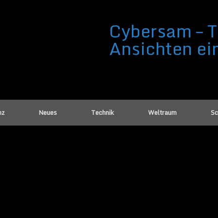
Cybersam – T
Ansichten ei
nz
Neues
Technik
Weltraum
Sc
 digitalen Identität Warum sie für uns