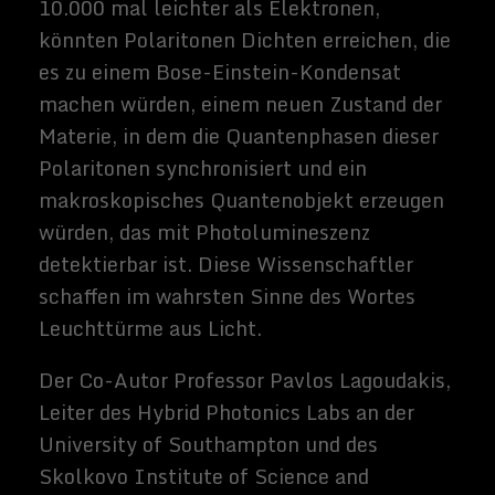
wichtig ist
Kristallklare Umzugsdienste in
Berlin
Die Zukunft in deiner Tasche: Wie
Smart Gadgets den Alltag
revolutionieren
Buchvorstellung: Der KI-Kodex
Verschwörung im Silizium
SpaceX Boca Chica – Raumschiff
SN8 zeigt seine Flügel.
Related Images:
Sammy
Zimmerma
nns
Hallo, ich