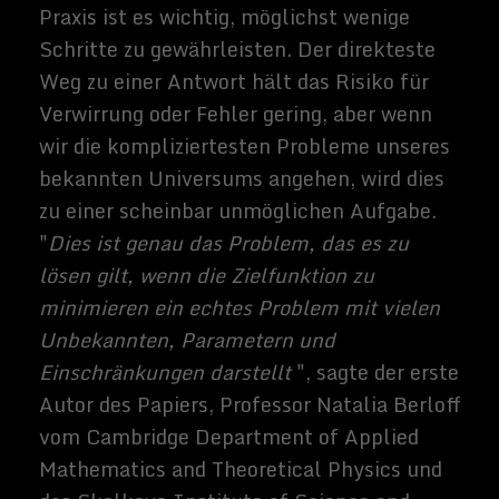
makroskopisches Quantenobjekt erzeugen
würden, das mit Photolumineszenz
detektierbar ist. Diese Wissenschaftler
schaffen im wahrsten Sinne des Wortes
Leuchttürme aus Licht.
Der Co-Autor Professor Pavlos Lagoudakis,
Leiter des Hybrid Photonics Labs an der
University of Southampton und des
Skolkovo Institute of Science and
Technology (wo die Experimente
durchgeführt wurden) erklärte:"
Wir stehen
erst am Anfang der Erforschung des
Potenzials von Polariton-Diagrammen zur
Lösung komplexer Probleme... Wir
skalieren derzeit unser Gerät auf Hunderte
von Knoten, während wir seine
grundlegende Rechenleistung testen. Das
Endziel ist ein Mikrochip-
Quantensimulator, der unter
Umgebungsbedingungen arbeitet.
"
Nicht nur die Tiefen der Astrophysik bergen