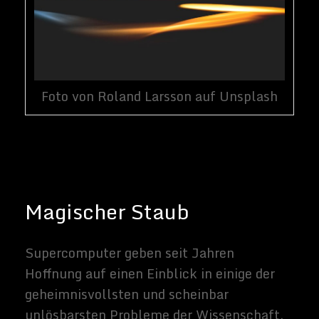
aber eine aktuelle Studie britischer und
russischer Forscher geht noch einen Schritt
weiter, indem sie Licht und Materie zu
einem so genannten "Magic Dust"
verbindet.
Mit Sitz in Cambridge, Southampton, und
Cardiff Universities in Großbritannien und
dem Skolkovo Institute of Science and
Technology in Russland, haben diese
Forscher gezeigt, dass diese magische
Kombination es uns möglicherweise
ermöglichen könnte, die Fähigkeiten der
modernsten Supercomputer zu übertreffen.
Quantenpartikel, sogenannte Polaritonen,
die halb Licht und halb Materie sind, haben
bei komplizierten Fragestellungen den Weg
zu einfachen Lösungen geebnet. Die
Ergebnisse dieser Studie, wie
in der
Zeitschrift Nature Materials
berichtet
wurde, könnte schließlich dazu führen,
dass Wissenschaftler zur Lösung des