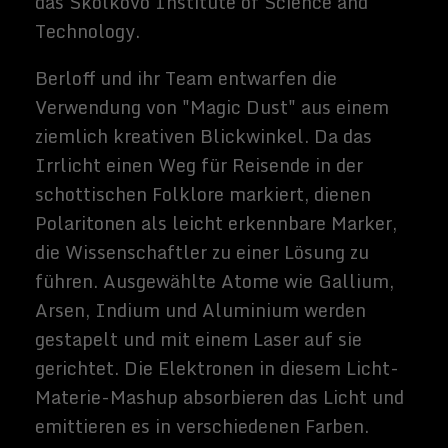
unlösbare Probleme. Biologie, Finanzen,
Raumfahrt und andere haben tiefe Quellen
unbeantworteter Fragen. Fragen, die ein
Supercomputer, der "Magic Dust" nutzt,
um den Weg zu einer einfachen Lösung zu
ebnen, vielleicht beantworten kann.
Quellen:
Eurekalert
,
Recode
Folge mir auf
Neueste Beiträge
Die Zukunft der digitalen
Identität: Warum sie für uns alle