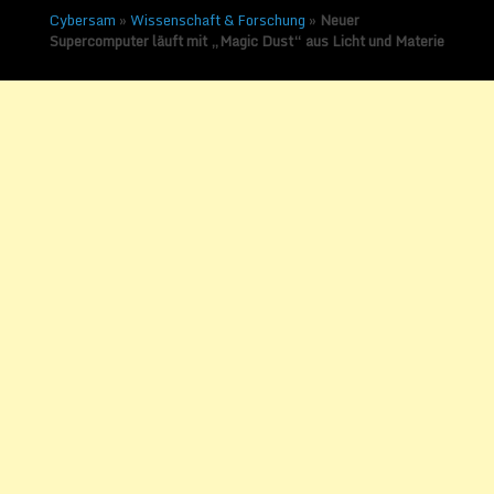
Cybersam
»
Wissenschaft & Forschung
»
Neuer
Supercomputer läuft mit „Magic Dust“ aus Licht und Materie
Neuer Supercomputer
läuft mit „Magic Dust“
aus Licht und Materie
Veröffentlicht am
25. September
2017
von
Sammy Zimmermanns