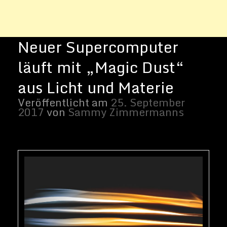
Foto von Roland Larsson auf Unsplash
Magischer Staub
Supercomputer geben seit Jahren
Hoffnung auf einen Einblick in einige der
geheimnisvollsten und scheinbar
unlösbarsten Probleme der Wissenschaft.
Die kontinuierliche Weiterentwicklung des
Quantencomputings hat den
Wissenschaftlern neue Hoffnung gegeben,