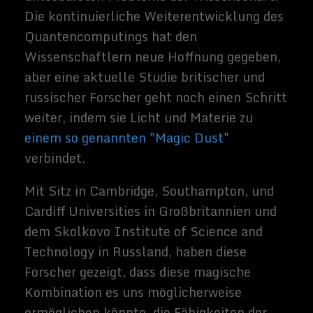
derzeit unlösbaren Fragen befähigt würden.
Mischmaterial
Bei der Berechnung einer mathematischen
Lösung für ein komplexes Problem in der
Praxis ist es wichtig, möglichst wenige
Schritte zu gewährleisten. Der direkteste
Weg zu einer Antwort hält das Risiko für
Verwirrung oder Fehler gering, aber wenn
wir die kompliziertesten Probleme unseres
bekannten Universums angehen, wird dies
zu einer scheinbar unmöglichen Aufgabe.
"
Dies ist genau das Problem, das es zu
lösen gilt, wenn die Zielfunktion zu
minimieren ein echtes Problem mit vielen
Unbekannten, Parametern und
Einschränkungen darstellt
", sagte der erste
Autor des Papiers, Professor Natalia Berloff
vom Cambridge Department of Applied
Mathematics and Theoretical Physics und