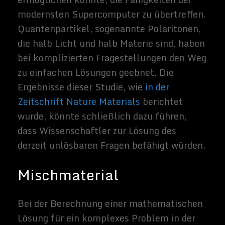
das Skolkovo Institute of Science and
Technology.
Berloff und ihr Team entwarfen die
Verwendung von "Magic Dust" aus einem
ziemlich kreativen Blickwinkel. Da das
Irrlicht einen Weg für Reisende in der
schottischen Folklore markiert, dienen
Polaritonen als leicht erkennbare Marker,
die Wissenschaftler zu einer Lösung zu
führen. Ausgewählte Atome wie Gallium,
Arsen, Indium und Aluminium werden
gestapelt und mit einem Laser auf sie
gerichtet. Die Elektronen in diesem Licht-
Materie-Mashup absorbieren das Licht und
emittieren es in verschiedenen Farben.
10.000 mal leichter als Elektronen,
könnten Polaritonen Dichten erreichen, die
es zu einem Bose-Einstein-Kondensat
machen würden, einem neuen Zustand der
Materie, in dem die Quantenphasen dieser
Polaritonen synchronisiert und ein