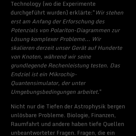
schreibe hier
im Blog. Mein
Name ist
Sammy
Zimmermann
s und ich bin
freiberufliche
r Journalist
und
Buchautor,
sowie SEO-
Berater. Mein
Hobbys und
Interessen
sind Science-
Fiction Filme
und alles was
sich rund um
Technik und
Weltraum
dreht.