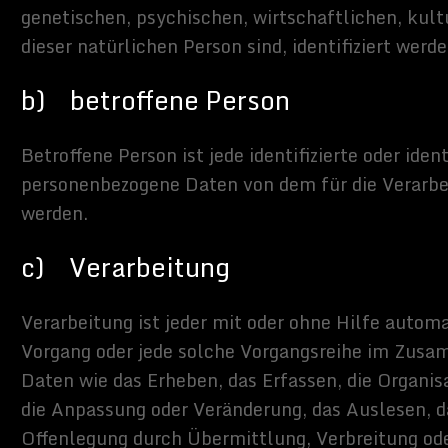
 Art der automatisierten Verarbeitung personenbezogener Daten, die
ss diese personenbezogenen Daten verwendet werden, um
iche Aspekte, die sich auf eine natürliche Person beziehen, zu
ndere, um Aspekte bezüglich Arbeitsleistung, wirtschaftlicher
persönlicher Vorlieben, Interessen, Zuverlässigkeit, Verhalten,
er Ortswechsel dieser natürlichen Person zu analysieren oder
ymisierung
 ist die Verarbeitung personenbezogener Daten in einer Weise, auf
nenbezogenen Daten ohne Hinzuziehung zusätzlicher Informationen
spezifischen betroffenen Person zugeordnet werden können, sofern
n Informationen gesondert aufbewahrt werden und technischen und
 Maßnahmen unterliegen, die gewährleisten, dass die
Daten nicht einer identifizierten oder identifizierbaren
n zugewiesen werden.
tlicher oder für die Verarbeitung
cher
der für die Verarbeitung Verantwortlicher ist die natürliche oder