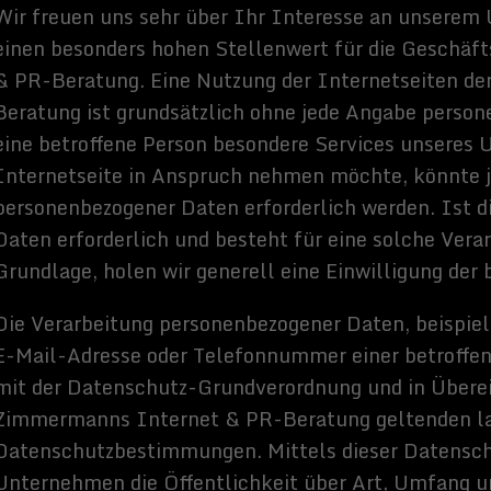
ten erforderlich werden. Ist die Verarbeitung personenbezogener
d besteht für eine solche Verarbeitung keine gesetzliche
generell eine Einwilligung der betroffenen Person ein.
sonenbezogener Daten, beispielsweise des Namens, der Anschrift,
Telefonnummer einer betroffenen Person, erfolgt stets im Einklang
-Grundverordnung und in Übereinstimmung mit den für die
t & PR-Beratung geltenden landesspezifischen
ngen. Mittels dieser Datenschutzerklärung möchte unser
ntlichkeit über Art, Umfang und Zweck der von uns erhobenen,
eiteten personenbezogenen Daten informieren. Ferner werden
mittels dieser Datenschutzerklärung über die ihnen zustehenden
ernet & PR-Beratung hat als für die Verarbeitung
lreiche technische und organisatorische Maßnahmen umgesetzt,
ückenlosen Schutz der über diese Internetseite verarbeiteten
aten sicherzustellen. Dennoch können Internetbasierte
rundsätzlich Sicherheitslücken aufweisen, sodass ein absoluter
eistet werden kann. Aus diesem Grund steht es jeder betroffenen
nbezogene Daten auch auf alternativen Wegen, beispielsweise
u übermitteln.