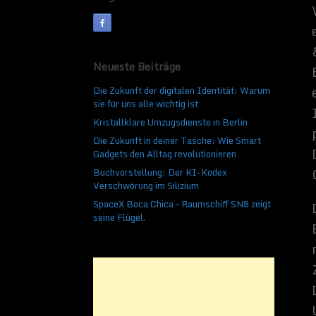
personenbezogener Da
Daten erforderlich un
Grundlage, holen wir 
Die Verarbeitung per
Neueste Beiträge
E-Mail-Adresse oder 
mit der Datenschutz
Die Zukunft der digitalen Identität: Warum
Zimmermanns Interne
sie für uns alle wichtig ist
Datenschutzbestimmu
Kristallklare Umzugsdienste in Berlin
Unternehmen die Öffe
Die Zukunft in deiner Tasche: Wie Smart
genutzten und verarb
Gadgets den Alltag revolutionieren
betroffene Personen 
Buchvorstellung: Der KI-Kodex
Rechte aufgeklärt.
Verschwörung im Silizium
Die Zimmermanns Int
SpaceX Boca Chica – Raumschiff SN8 zeigt
Verantwortlicher zah
seine Flügel.
um einen möglichst l
personenbezogenen D
Datenübertragungen g
Schutz nicht gewährl
Person frei, persone
telefonisch, an uns z