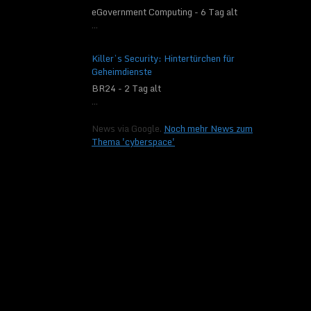
eGovernment Computing - 6 Tag alt
Profiling ist jede
...
darin besteht, da
bestimmte persönl
bewerten, insbeso
Killer’s Security: Hintertürchen für
Lage, Gesundheit, 
Geheimdienste
Aufenthaltsort od
BR24 - 2 Tag alt
vorherzusagen.
...
f) Pseudon
News via Google.
Noch mehr News zum
Thema 'cyberspace'
Pseudonymisierung
welche die perso
nicht mehr einer 
diese zusätzliche
organisatorischen
personenbezogenen 
natürlichen Perso
g) Verantwor
Verantwortli
Verantwortlicher o