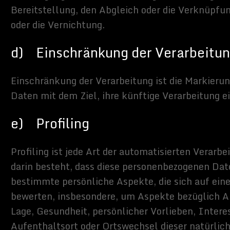
, Behörde, Einrichtung oder andere Stelle, die allein oder
eren über die Zwecke und Mittel der Verarbeitung von
 Daten entscheidet. Sind die Zwecke und Mittel dieser
h das Unionsrecht oder das Recht der Mitgliedstaaten vorgegeben,
twortliche beziehungsweise können die bestimmten Kriterien seiner
em Unionsrecht oder dem Recht der Mitgliedstaaten vorgesehen
verarbeiter
r ist eine natürliche oder juristische Person, Behörde, Einrichtung
e, die personenbezogene Daten im Auftrag des Verantwortlichen
er
 natürliche oder juristische Person, Behörde, Einrichtung oder
r personenbezogene Daten offengelegt werden, unabhängig davon,
 um einen Dritten handelt oder nicht. Behörden, die im Rahmen eines
suchungsauftrags nach dem Unionsrecht oder dem Recht der
öglicherweise personenbezogene Daten erhalten, gelten jedoch
er.