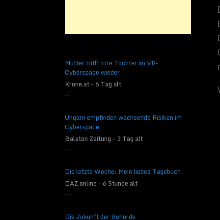
b) betroffe
Betroffene Person i
personenbezogene 
werden.
c) Verarbei
Mutter trifft tote Tochter im VR-
Cyberspace wieder
Verarbeitung ist j
Krone.at - 6 Tag alt
Vorgang oder jed
...
Daten wie das Erhe
die Anpassung ode
Ungarn empfinden wachsende Risiken im
Offenlegung durch
Cyberspace
Bereitstellung, d
Balaton Zeitung - 3 Tag alt
oder die Vernichtu
...
d) Einschrä
Die letzte Woche: Mein liebes Tagebuch
Einschränkung der
DAZ.online - 6 Stunde alt
Daten mit dem Zie
...
e) Profiling
Die Zukunft der Behörde