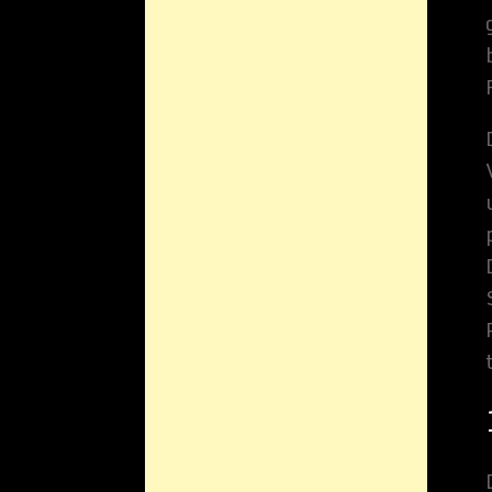
1. Begriffsbe
Die Datenschutzerkl
Begrifflichkeiten, d
Erlass der Datensch
Datenschutzerklärung
Geschäftspartner ein
möchten wir vorab di
Wir verwenden in die
a) persone
Personenbezogene D
identifizierbare n
identifizierbar wi
insbesondere mitt
Kennnummer, zu S
mehreren besonder
genetischen, psych
dieser natürlichen