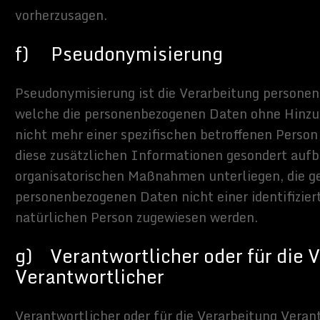
atürliche oder juristische Person, Behörde, Einrichtung oder andere
betroffenen Person, dem Verantwortlichen, dem Auftragsverarbeiter
 die unter der unmittelbaren Verantwortung des Verantwortlichen
verarbeiters befugt sind, die personenbezogenen Daten zu
gung
ede von der betroffenen Person freiwillig für den bestimmten Fall in
se und unmissverständlich abgegebene Willensbekundung in Form
er einer sonstigen eindeutigen bestätigenden Handlung, mit der die
zu verstehen gibt, dass sie mit der Verarbeitung der sie
onenbezogenen Daten einverstanden ist.
schrift des für die Verarbeitung
hen
Sinne der Datenschutz-Grundverordnung, sonstiger in den
Europäischen Union geltenden Datenschutzgesetze und anderer