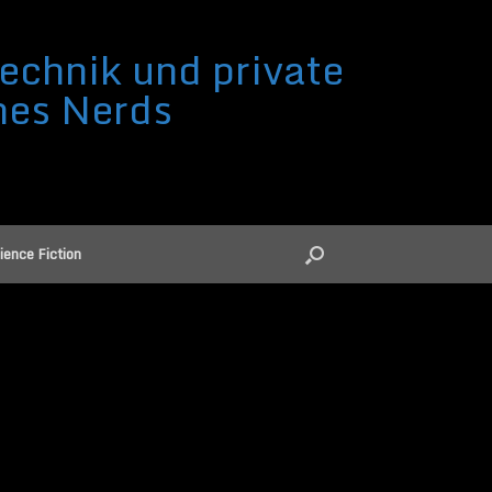
echnik und private
nes Nerds
ience Fiction