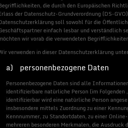
ne Person
st jede identifizierte oder identifizierbare natürliche Person, deren
Daten von dem für die Verarbeitung Verantwortlichen verarbeitet
tung
eder mit oder ohne Hilfe automatisierter Verfahren ausgeführte
e solche Vorgangsreihe im Zusammenhang mit personenbezogenen
ben, das Erfassen, die Organisation, das Ordnen, die Speicherung,
r Veränderung, das Auslesen, das Abfragen, die Verwendung, die
 Übermittlung, Verbreitung oder eine andere Form der
en Abgleich oder die Verknüpfung, die Einschränkung, das Löschen
ng.
nkung der Verarbeitung
 Verarbeitung ist die Markierung gespeicherter personenbezogener
l, ihre künftige Verarbeitung einzuschränken.