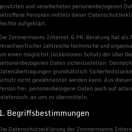
stimmungen
ärung der Zimmermanns Internet & PR-Beratung beruht auf den
ie durch den Europäischen Richtlinien- und Verordnungsgeber beim
utz-Grundverordnung (DS-GVO) verwendet wurden. Unsere
 soll sowohl für die Öffentlichkeit als auch für unsere Kunden und
fach lesbar und verständlich sein. Um dies zu gewährleisten,
e verwendeten Begrifflichkeiten erläutern.
ser Datenschutzerklärung unter anderem die folgenden Begriffe:
nbezogene Daten
aten sind alle Informationen, die sich auf eine identifizierte oder
atürliche Person (im Folgenden „betroffene Person“) beziehen. Als
rd eine natürliche Person angesehen, die direkt oder indirekt,
els Zuordnung zu einer Kennung wie einem Namen, zu einer
tandortdaten, zu einer Online-Kennung oder zu einem oder
en Merkmalen, die Ausdruck der physischen, physiologischen,
ischen, wirtschaftlichen, kulturellen oder sozialen Identität
 Person sind, identifiziert werden kann.