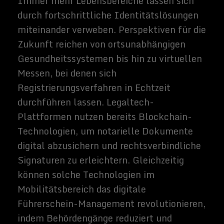
Datenschutzkonzepten und endet bei
internationalen Standards, die
verschiedene Rechtssysteme unter einen
Hut bringen sollen. Die fortschreitende
Verlagerung gesellschaftlicher
Interaktionen ins Netz verdeutlicht, wie
eng digitale Identitäten mit der Autonomie
des Einzelnen verwoben sind. Nicht nur
Unternehmen, sondern auch
Forschungsinstitutionen und staatliche
Stellen sind aufgefordert, Richtlinien und
Schutzmechanismen zu etablieren.
Dadurch könnten Verstöße abgefedert und
Verantwortlichkeiten klar zugeordnet
werden. Langfristig betrachtet gilt es, eine
sichere und transparente Umgebung
aufzubauen, in der digitale Identitäten
verantwortungsbewusst genutzt und
fortentwickelt werden können.
Gesetzgeberische Prozesse werden dabei in
absehbarer Zeit ihr Tempo erhöhen