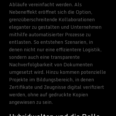
müssen, um dem rasanten Wandel Schritt
zu halten. Gleichzeitig könnte der
wachsende Wunsch nach Souveränität
auch jenen Gruppen, die bislang
technologisch weniger versiert waren, den
Zugang zu sicheren Identitätslösungen
erleichtern. So entsteht ein vielschichtiges
Gefüge, dessen zentrale Herausforderung
die Balance zwischen Fortschritt und
Privatheit darstellt.
Related Images:
Alexander
Müller
Alexander
Müller
unterstützt