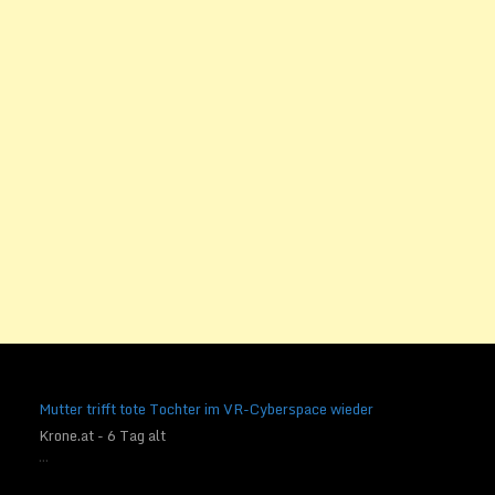
Mutter trifft tote Tochter im VR-Cyberspace wieder
Krone.at - 6 Tag alt
...