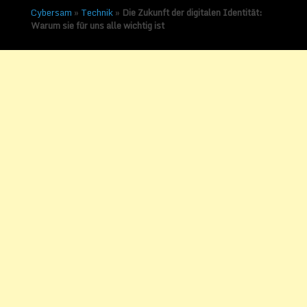
Cybersam
»
Technik
»
Die Zukunft der digitalen Identität:
Warum sie für uns alle wichtig ist
Die Zukunft der digitalen
Identität: Warum sie für
uns alle wichtig ist
Veröffentlicht am
22. Mai 2025
von
Alexander Müller