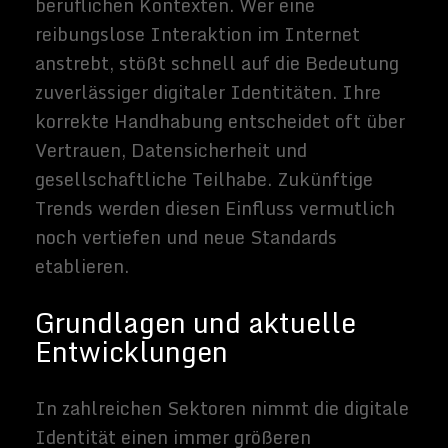
Online-Präsenzen erstellen möchten. Ein
sorgfältig konzipierter
Homepage
Baukasten
bietet hierbei eine fundierte
Grundlage, digitale Identitätsnachweise
reibungslos einzubinden. Die dynamischen
Strukturen solcher Plattformen
erleichtern zudem das Zusammenspiel
moderner Technologien. Wer den offiziellen
Blick auf digitale Identität vertiefen
möchte, findet pragmatische
Informationen in dem umfassenden
Überblick über
digitale Identität
, wo
aktuelle Standards und Leitlinien erörtert
werden.
Herausforderungen beim
Schutz der digitalen
Identität
In einer Welt, in der Datenströme nahezu
in Echtzeit ausgetauscht werden, existieren
gleichzeitig erhebliche Gefahren.