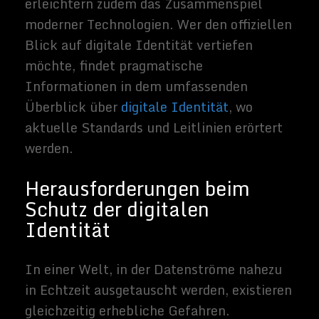
Geräte, die in engmaschigen Netzwerken
operieren, weisen häufig unscheinbare
Hintertüren auf – von unsachgemäß
konfigurierten Cloud-Services bis hin zu
ungesicherten Schnittstellen. Jeder
Schritt in Richtung Hochverfügbarkeit
birgt zugleich das Risiko umfassender
Angriffsszenarien. Aus diesem Grund
gewinnt die Verknüpfung aus rascher
Fehlerbehebung und qualitätsgesicherter
Verschlüsselung immer mehr an
Bedeutung. Ein konzises Verfahren zur
Authentifizierung, ergänzt um
kontinuierliche Systemaudits, kann gezielt
Lücken erkennen, bevor sich Angreifer
umfangreiche Zugriffsrechte verschaffen.
Wenn Expertise aus
Wissenschaft &
Forschung
einfließt, eröffnen sich zudem
neue Ansätze, um Sicherheitslösungen
stetig zu perfektionieren.