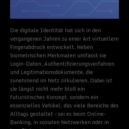
zuverlässiger digitaler Identitäten. Ihre
korrekte Handhabung entscheidet oft über
Vertrauen, Datensicherheit und
gesellschaftliche Teilhabe. Zukünftige
Trends werden diesen Einfluss vermutlich
noch vertiefen und neue Standards
etablieren.
Grundlagen und aktuelle
Entwicklungen
In zahlreichen Sektoren nimmt die digitale
Identität einen immer größeren
Stellenwert ein, weil sie eine präzise
Verifizierung von Nutzerdaten erlaubt.
Organisationen legen Wert auf
allumfassende Sicherheit, um Missbrauch
und Identitätsdiebstahl zu verhindern.
Gleichzeitig wächst das Bedürfnis, digitale
Anwendungen zugänglich aufzubauen, was
besonders für jene essenziell ist, die ohne
großen Programmieraufwand ansprechende