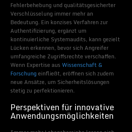
hybride Erlebniswelten, in denen Menschen
über digitale Avatare agieren und parallel
in virtuellen Arbeitsräumen kooperieren.
Zutrittskontrollen könnten hierbei
vollständig automatisiert erfolgen, indem
Körpersensoren und digitale Ausweise
nahtlos miteinander interagieren.
Sensorische Applikationen, die Vitaldaten
überwachen, liefern ergänzende Faktoren
zur Identifikation und ermöglichen ein
Höchstmaß an Personalisierung. Dies führt
allerdings zu komplexen ethischen
Fragestellungen: Werden Nutzerdaten in
solchen Szenarien zu einer
allgegenwärtigen Ressource, deren Schutz
nicht nur technisch, sondern auch
gesellschaftlich diskutiert werden muss?
Mit jedem technologischen Fortschritt
ergeben sich neue Rahmenbedingungen, die
eine stete Anpassung erfordern. Dies
beginnt bei spezifischen