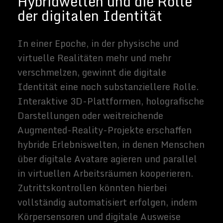
mich
technisch bei
diesem Blog
und schreibt
hin und
wieder eigene
Blogbeiträge
hier.