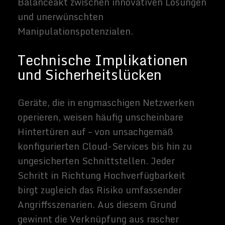
eleganter zu gestalten und Unternehmen
mithilfe automatisierter Prozesse zu
entlasten. So entstehen Szenarien, in
denen nicht nur eine effizientere Logistik,
sondern auch eine transparente
Nachverfolgbarkeit von Dokumenten
umgesetzt wird. Hinzu kommen potenzielle
Projekte im Bildungsbereich, in denen
Zertifikate und Zeugnisse digital verifiziert
werden, ohne auf gedruckte Kopien
angewiesen zu sein.
Hybridwelten und die Rolle
der digitalen Identität
In einer Epoche, in der physische und
virtuelle Realitäten mehr und mehr
verschmelzen, gewinnt die digitale
Identität eine noch substanziellere Rolle.
Interaktive 3D-Plattformen, holografische
Darstellungen oder weitreichende
Augmented-Reality-Projekte erschaffen