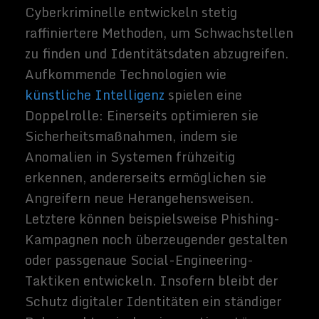
Perspektiven für innovative
Anwendungsmöglichkeiten
Immer mehr Lebensbereiche lassen sich
durch fortschrittliche Identitätslösungen
miteinander verweben. Perspektiven für die
Zukunft reichen von ortsunabhängigen
Gesundheitssystemen bis hin zu virtuellen
Messen, bei denen sich
Registrierungsverfahren in Echtzeit
durchführen lassen. Legaltech-
Plattformen nutzen bereits Blockchain-
Technologien, um notarielle Dokumente
digital abzusichern und rechtsverbindliche
Signaturen zu erleichtern. Gleichzeitig
können solche Technologien im
Mobilitätsbereich das digitale
Führerschein-Management revolutionieren,
indem Behördengänge reduziert und
Abläufe vereinfacht werden. Als
Nebeneffekt eröffnet sich die Option,
grenzüberschreitende Kollaborationen