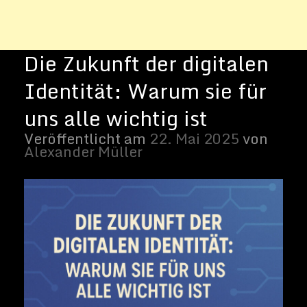
Die digitale Identität hat sich in den
vergangenen Jahren zu einer Art virtuellem
Fingerabdruck entwickelt. Neben
biometrischen Merkmalen umfasst sie
Login-Daten, Authentifizierungsverfahren
und Legitimationsdokumente, die
zunehmend im Netz zirkulieren. Dabei ist
sie längst nicht mehr bloß ein
futuristisches Konzept, sondern ein
essenzielles Vehikel, das viele Bereiche des
Alltags gestaltet – sei es beim Online-
Banking, in sozialen Netzwerken oder in
beruflichen Kontexten. Wer eine
reibungslose Interaktion im Internet
anstrebt, stößt schnell auf die Bedeutung