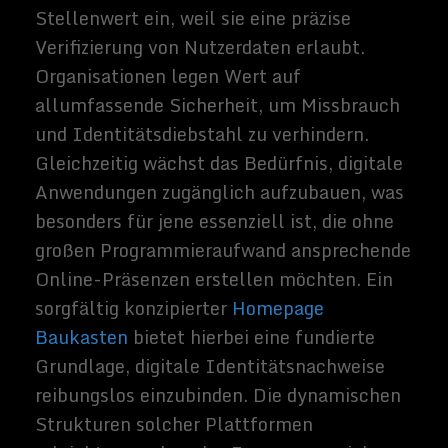
Cyberkriminelle entwickeln stetig
raffiniertere Methoden, um Schwachstellen
zu finden und Identitätsdaten abzugreifen.
Aufkommende Technologien wie
künstliche Intelligenz
spielen eine
Doppelrolle: Einerseits optimieren sie
Sicherheitsmaßnahmen, indem sie
Anomalien in Systemen frühzeitig
erkennen, andererseits ermöglichen sie
Angreifern neue Herangehensweisen.
Letztere können beispielsweise Phishing-
Kampagnen noch überzeugender gestalten
oder passgenaue Social-Engineering-
Taktiken entwickeln. Insofern bleibt der
Schutz digitaler Identitäten ein ständiger
Balanceakt zwischen innovativen Lösungen
und unerwünschten
Manipulationspotenzialen.
Technische Implikationen
und Sicherheitslücken