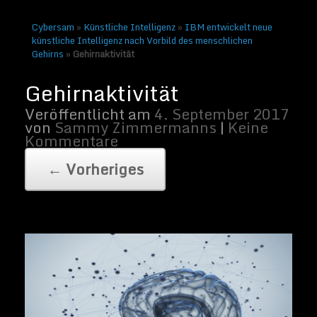
Cybersam
»
Künstliche Intelligenz
»
IBM entwickelt neue
künstliche Intelligenz nach Vorbild des menschlichen
Gehirns
»
Gehirnaktivität
Foto: Gehirnaktivität| Bild von Fotlia