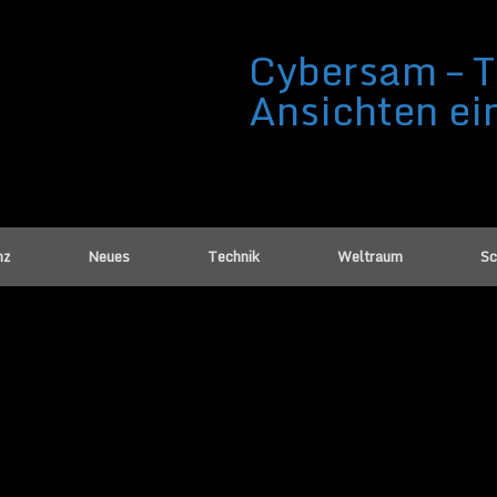
Cybersam – T
Ansichten ei
nz
Neues
Technik
Weltraum
Sc
-Kodex Hochformat