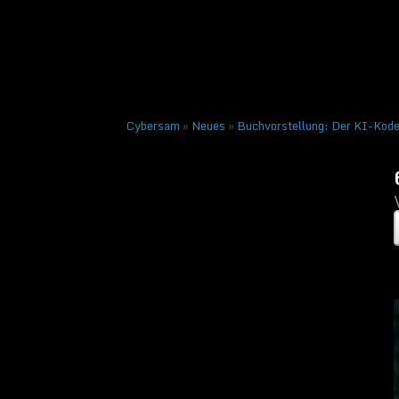
Veröffentlicht am
15. Sep
← Vorheriges
Cybersam
»
Neues
»
Buchvorstellung: Der KI-Kode