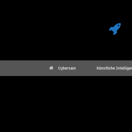
Cybersam
Künstliche Intellige
ebook cover KI