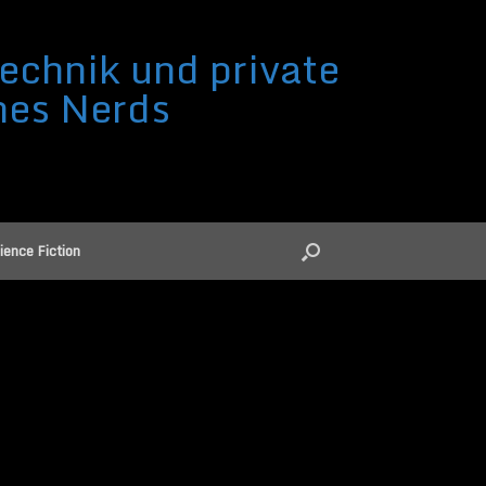
echnik und private
nes Nerds
ience Fiction