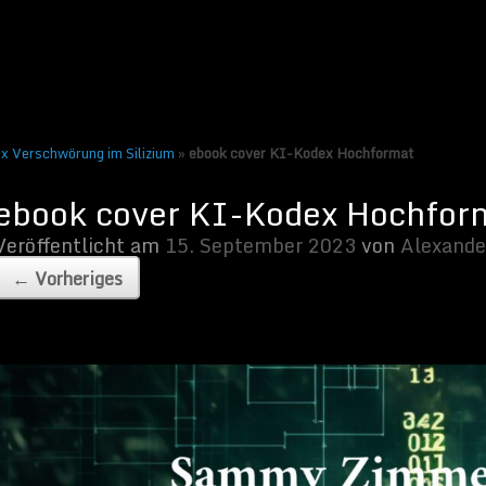
tember 2023
von
Alexander Müller
x Verschwörung im Silizium
»
ebook cover KI-Kodex Hochformat