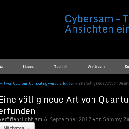
Cybersam – T
Ansichten ei
ue Art von Quantum Computing wurde
nz
Neues
Technik
Weltraum
Sc
ember 2017
von
Sammy Zimmermanns
|
Keine Kommentare
e Art von Quantum Computing wurde erfunden
»
Eine völlig neue Art von Qua