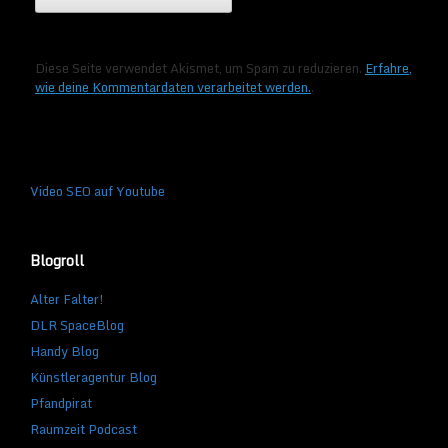
Diese Seite verwendet Akismet, um Spam zu reduzieren.
Erfahre,
wie deine Kommentardaten verarbeitet werden.
.
Video SEO auf Youtube
Blogroll
Alter Falter!
DLR SpaceBlog
Handy Blog
Künstleragentur Blog
Pfandpirat
Raumzeit Podcast