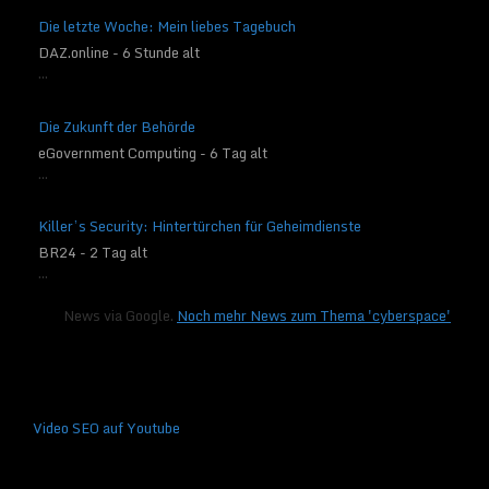
Die letzte Woche: Mein liebes Tagebuch
DAZ.online - 6 Stunde alt
...
Die Zukunft der Behörde
eGovernment Computing - 6 Tag alt
...
Killer’s Security: Hintertürchen für Geheimdienste
BR24 - 2 Tag alt
...
News via Google.
Noch mehr News zum Thema 'cyberspace'
Video SEO auf Youtube