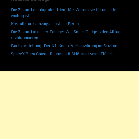
Die Zukunft der digitalen Identität: Warum sie für uns alle
wichtig ist
Kristallklare Umzugsdienste in Berlin
Die Zukunft in deiner Tasche: Wie Smart Gadgets den Alltag
revolutionieren
Buchvorstellung: Der KI-Kodex Verschwörung im Silizium
SpaceX Boca Chica – Raumschiff SN8 zeigt seine Flügel.