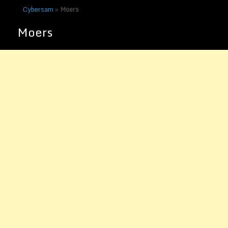
Cybersam
»
Moers
Moers
Auf in den wilden Osten
Veröffentlicht am
22. Januar 2011
von
Sammy Zimmermanns
Große Ereignisse stehen kurz bevor. Wir
werden im März nach Dresden ziehen.
Meinen Arbeitsplatz in einem Call-Center
und unsere Wohnung in Moers haben wir
gekündigt. Eigentlich ist das mein erster