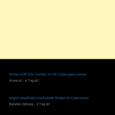
Mutter trifft tote Tochter im VR-Cyberspace wieder
Krone.at - 6 Tag alt
...
Ungarn empfinden wachsende Risiken im Cyberspace
Balaton Zeitung - 3 Tag alt
...