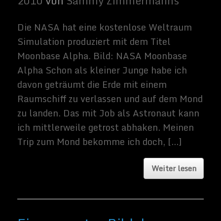
Das ist doch mal ein richtig cooles Bild, das
gerade zu überirdisch ist. So sieht ein
Mondaufgang von der ISS aus. Jetzt fehlen
nur noch ein Sternenzerstörer im
Hintergrund und eine Staffel X-Wing
Fighters. Bild: Ein verzerrtes Bild des
Vollmondes von NASA’s Marshall Space
Flight Center Ein verzerrtes Bild des
Vollmondes. Er kreuzt den Horizont […]
Weiter lesen