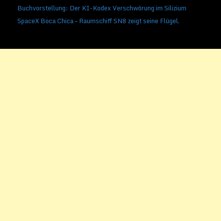
Buchvorstellung: Der KI-Kodex Verschwörung im Silizium
SpaceX Boca Chica – Raumschiff SN8 zeigt seine Flügel.