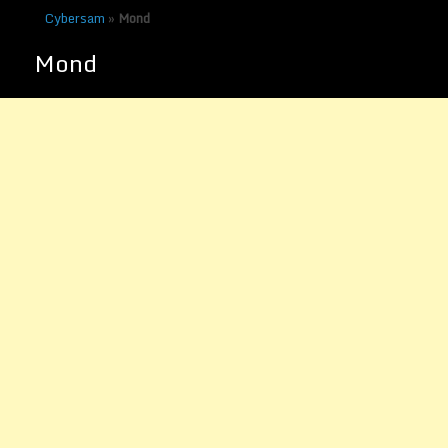
Cybersam
»
Mond
Mond
Die Kostenlose NASA
Simulation Moondbase Alpha
Veröffentlicht am
13. Dezember