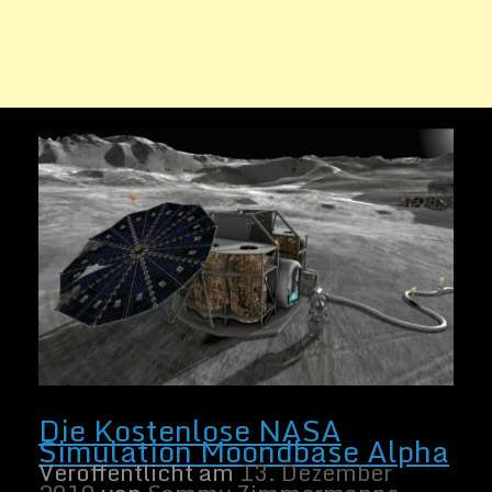
2010
von
Sammy Zimmermanns
Die NASA hat eine kostenlose Weltraum
Simulation produziert mit dem Titel
Moonbase Alpha. Bild: NASA Moonbase
Alpha Schon als kleiner Junge habe ich
davon geträumt die Erde mit einem
Raumschiff zu verlassen und auf dem Mond
zu landen. Das mit Job als Astronaut kann
ich mittlerweile getrost abhaken. Meinen
Trip zum Mond bekomme ich doch, […]
Ein verzerrtes Bild des
Weiter lesen
Vollmondes
Veröffentlicht am
14. November
2010
von
Sammy Zimmermanns