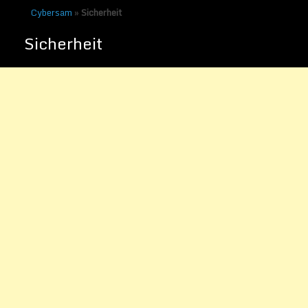
Cybersam
»
Sicherheit
Sicherheit
Sicher im Internet shoppen
Veröffentlicht am
13. Dezember
2013
von
Sammy Zimmermanns
Datensicherheit muss für Unternehmen in
der heutigen Zeit an erster Stelle stehen
und oberste Priorität genießen. Zahlreiche
Vorfälle in den vergangenen Jahren haben
dazu geführt, dass die Verbraucher das