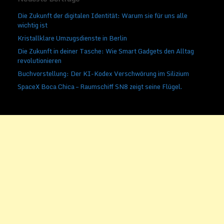
Die Zukunft der digitalen Identität: Warum sie für uns alle
wichtig ist
Kristallklare Umzugsdienste in Berlin
Die Zukunft in deiner Tasche: Wie Smart Gadgets den Alltag
revolutionieren
Buchvorstellung: Der KI-Kodex Verschwörung im Silizium
SpaceX Boca Chica – Raumschiff SN8 zeigt seine Flügel.