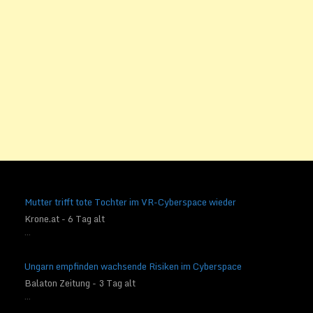
Mutter trifft tote Tochter im VR-Cyberspace wieder
Krone.at - 6 Tag alt
...
Ungarn empfinden wachsende Risiken im Cyberspace
Balaton Zeitung - 3 Tag alt
...