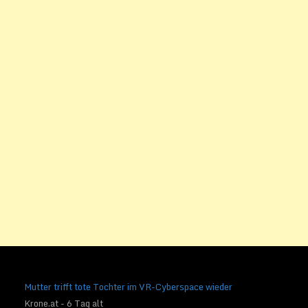
Mutter trifft tote Tochter im VR-Cyberspace wieder
Krone.at - 6 Tag alt