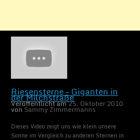
Dieses Video zeigt uns wie klein unsere
Sonne im Vergleich zu anderen Sternen in
unserer Galaxis ist. Der Macher des Videos
hat sich richtig Mühe gegeben uns die
Größenverhältnisse nahe zu birngen. Es ist
ehrfurchteinflössend, wenn man begreift
wie klein wir Menschen mit unserem
Planeten sind. Related Images:
Weiter lesen