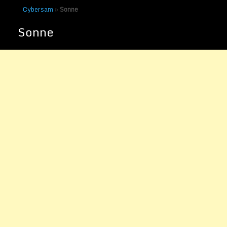
Cybersam
»
Sonne
Sonne
Riesensterne – Giganten in
der Milchstraße
Veröffentlicht am
25. Oktober 2010
von
Sammy Zimmermanns