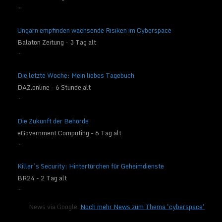
...
Ungarn empfinden wachsende Risiken im Cyberspace
Balaton Zeitung - 3 Tag alt
...
Die letzte Woche: Mein liebes Tagebuch
DAZ.online - 6 Stunde alt
...
Die Zukunft der Behörde
eGovernment Computing - 6 Tag alt
...
Killer’s Security: Hintertürchen für Geheimdienste
BR24 - 2 Tag alt
...
News via Google.
Noch mehr News zum Thema 'cyberspace'