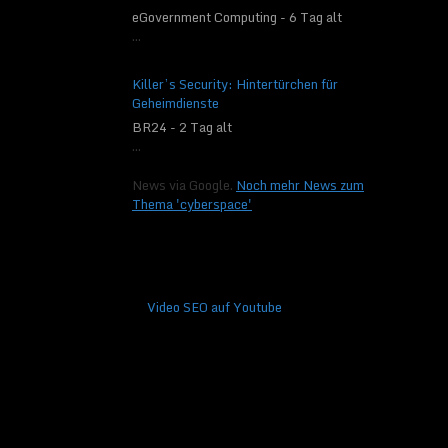
eGovernment Computing - 6 Tag alt
...
Killer’s Security: Hintertürchen für
Geheimdienste
BR24 - 2 Tag alt
...
News via Google.
Noch mehr News zum
Thema 'cyberspace'
Video SEO auf Youtube