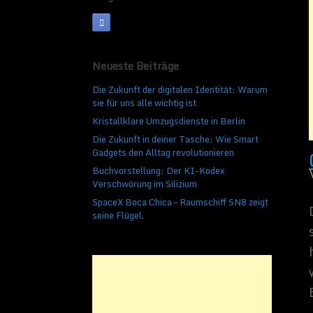
China hat den sch
Veröffentlicht am
28. Okt
Der schnellste Rechn
Neueste Beiträge
sein, dass die Chine
Die Zukunft der digitalen Identität: Warum
heißt Tianhe-1A, das
sie für uns alle wichtig ist
werden. Der Großrech
Billiarden Gleitkomm
Kristallklare Umzugsdienste in Berlin
Die Zukunft in deiner Tasche: Wie Smart
Gadgets den Alltag revolutionieren
Buchvorstellung: Der KI-Kodex
Verschwörung im Silizium
SpaceX Boca Chica – Raumschiff SN8 zeigt
seine Flügel.