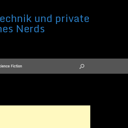
echnik und private
nes Nerds
ience Fiction