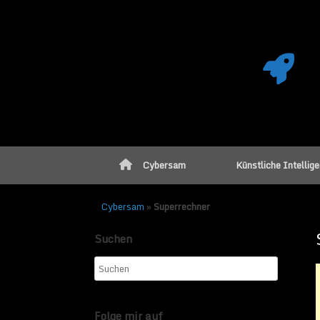
Cybersam
Künstliche Intellig
Cybersam
»
Superrechner
Suchen
Folge mir auf