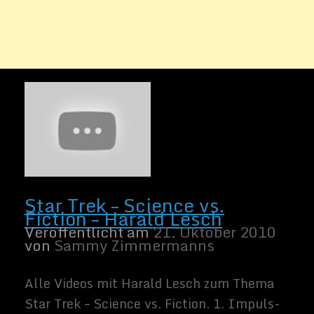
Alle Videos mit Harald Lesch zum Thema
Star Trek – Science vs. Fiction. 1. Impuls-
und Warpantrieb 2. Ausserirdische
Lebensformen 3. Wurmlöcher und
Schwarze Löcher 4. Zeitreisen 5.
Deflektorschilde 6. Beamen 7. Holodeck
und Holoprogramme 8. Nochmal
Ausserirdische Lebensformen 9. Radare,
Sensoren und Tricorder 10. Androiden 11.
Laser, Phaser und Photonentorpedos 12.
Traktorstrahl 13. Geräusche […]
Weiter lesen