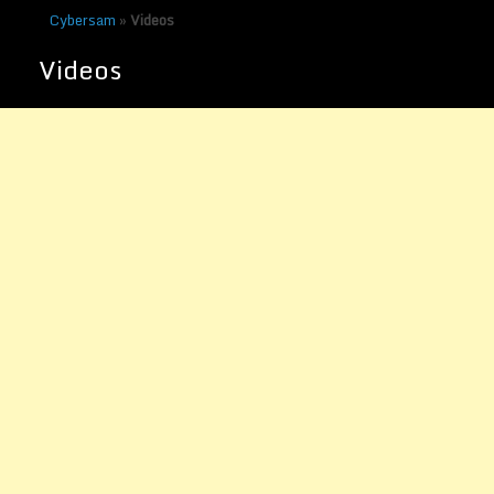
Cybersam
»
Videos
Videos
Star Trek – Science vs.
Fiction – Harald Lesch
Veröffentlicht am
21. Oktober 2010
von
Sammy Zimmermanns