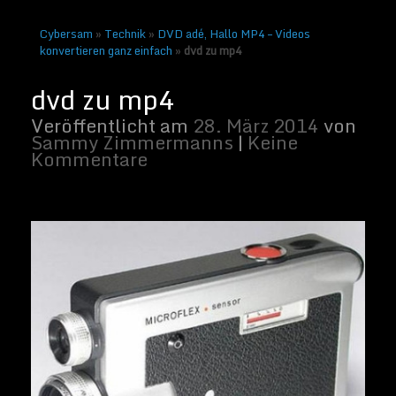
Cybersam
»
Technik
»
DVD adé, Hallo MP4 – Videos
konvertieren ganz einfach
»
dvd zu mp4