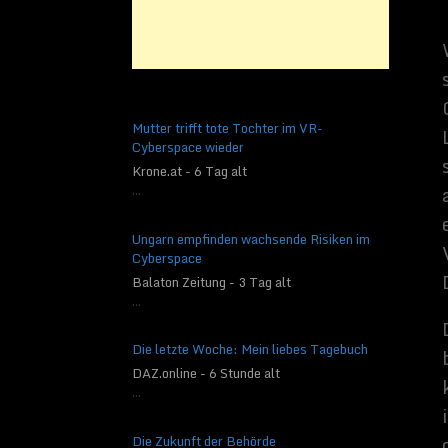
selbst direkt vor dem
erkennen sein werden.
Blickwinkel phantas
verpixelten Oberfläc
Digitalisierstifts, s
muss. Dank einer spez
Mutter trifft tote Tochter im VR-
von Schlieren und an
Cyberspace wieder
Insbesondere seine Fl
Krone.at - 6 Tag alt
es in verschiedenen 
...
Gewicht von knapp 1,
also praktischerweis
Ungarn empfinden wachsende Risiken im
Grund ist es auch ke
Cyberspace
dann zwar ein wenig 
Balaton Zeitung - 3 Tag alt
diesem Modus zu bedi
...
der Rückseite des Ger
doch im Tablet Modus
Die letzte Woche: Mein liebes Tagebuch
Im Zeltmodus steht d
DAZ.online - 6 Stunde alt
Modus per Touchscree
...
einer ebenen Fläche,
Kosten, egal welcher
Die Zukunft der Behörde