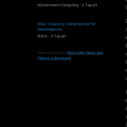
neue Gerät von Lenov
eGovernment Computing - 6 Tag alt
Euro, die bei den un
...
Anwendungsmöglichkei
Related Imag
Killer’s Security: Hintertürchen für
Geheimdienste
BR24 - 2 Tag alt
...
News via Google.
Noch mehr News zum
Thema 'cyberspace'