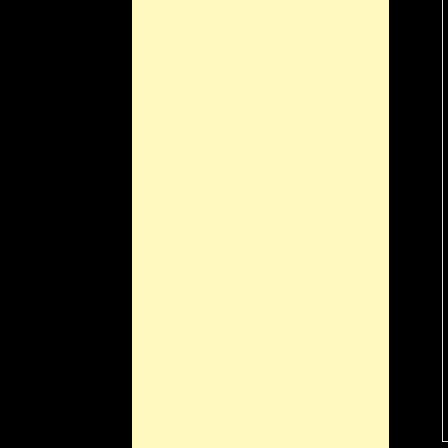
Wenn ein neues Gerä
sein, dass dieses ein
Computerhersteller 
Lenovo verkauft welt
seinen Smartphone V
auch den Markt in Eu
ein neues
Tablet Not
Vorgestellt wurde es 
Deutschland auch im 
Die Bewertungen sehen
besten Eigenschaften
kaum ein anderes Gerä
in unterschiedlichen
dessen Auflösungen 
lassen müssen.
Die Auflösung beträg