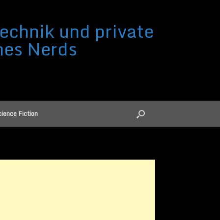
echnik und private
nes Nerds
ience Fiction