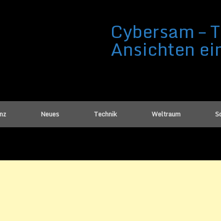
Cybersam – T
Ansichten ei
enz
Neues
Technik
Weltraum
Sc
t von Lenovo
ember 2013
von
Cybersam