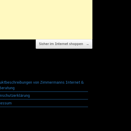
Sicher im Internet shoppen
→
uktbeschreibungen von Zimmermanns Internet &
eratung
nschutzerklärung
ressum