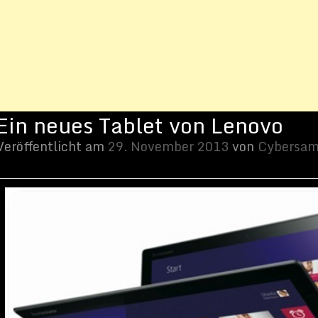
 Lenovo Yoga 2 Pro | (CC BY-SA 3.0) von