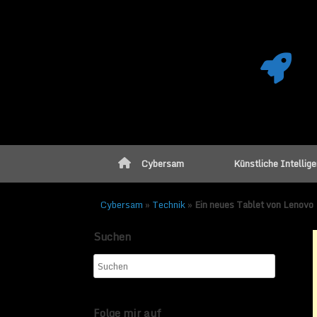
Cybersam
Künstliche Intellig
Cybersam
»
Technik
»
Ein neues Tablet von Lenovo
Suchen
Ein neues Table
Veröffentlicht am
29. Nov
Folge mir auf