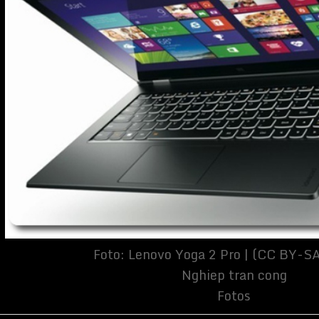
Nghiep tran cong
Fotos
t von Lenovo auf den Markt kommt, dann kann man sich sicher
 Renner wird. Schließlich handelt es sich bei dem chinesischen
nicht umsonst um den Marktführer im Bereich Personal Computer.
weit die meisten PCs und will nach neuesten Meldungen auch
ertrieb im kommenden Jahr ausweiten. Bevor die Handysparte
ropa übernimmt, haben wir aber zunächst einmal das Vergnügen,
ebook
des Herstellers begrüßen zu dürfen: das ThinkPad Yoga.
bereits auf der diesjährigen IFA, doch nun ist es überall in
Handel erhältlich.
 bisher sehr gut aus, denn das Yoga Tablet vereint nicht nur die
 von Notebook und Tablet miteinander, es ist auch so gelenkig wie
t dieser Art zuvor. Das ThinkPad ist dünn und leicht und lässt sich
 Anwendungsbereichen einsetzen. Insbesondere das Display und
haben in den Bewertungen bisher Lobeshymnen über sich ergehen
t 3200 x 1800 Bildpunkte, was im Klartext bedeutet, dass man sich