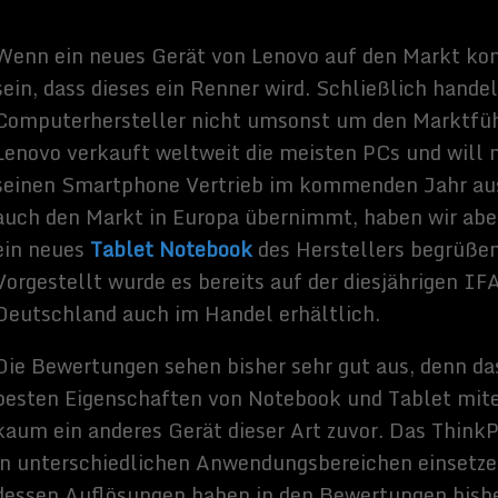
 Display aufhalten kann und trotzdem keine isolierten Pixel zu
 Der Touchscreen ist 13,3 Zoll groß und das Bild ist aus jedem
tisch. Es kommt weder zu Farbumkehrungen noch zu einer
he. Bedient werden kann der Touchscreen mit Hilfe eines
o dass man das Display nicht mit Fingerabdrücken verschmieren
iellen Glasschicht ist die Oberfläche vor Kratzern und der Bildung
deren Abdrücken geschützt.
exibilität ist es, die das ThinkPad Yoga auszeichnet. So kann man
Modi anwenden, als Zelt, Stand, Tablet oder Notebook. Bei einem
6 Kilogramm ist das Gerät wirklich ein Fliegengewicht, das sich
e mit zur Arbeit und sonst überall hin mitnehmen lässt. Aus diesem
in Problem, das Yoga Pad zu einem Tablet umzuformen. Es wirkt
übergroß, doch vom Gewicht ist es noch wunderbar ebenfalls in
enen, wenn man beispielsweise gemütlich auf dem Sofa liegt. Auf
äts befindet sich zwar gleichzeitig noch die offen liegende Tastatur,
 wird sie automatisch deaktiviert.
as Gerät in V-Form auf dem Tisch und kann ebenso wie im Tablet
n bedient werden. Bei der Stand Option liegt die Tastatur flach auf
 das Display ist zum Nutzer geneigt. So kommt jeder auf seine
 Modus je nach Situation erwünscht wird. Ab sofort kann man das