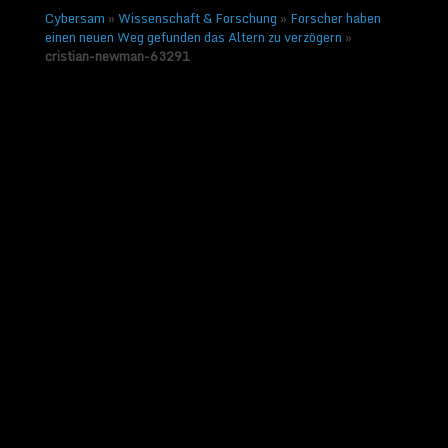
Cybersam
»
Wissenschaft & Forschung
»
Forscher haben
einen neuen Weg gefunden das Altern zu verzögern
»
cristian-newman-63291
cristian-newman-63291
Veröffentlicht am
9. September 2017
von
Sammy Zimmermanns
|
Keine
Kommentare
Nächstes →