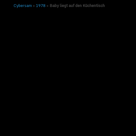
Cybersam
»
1978
»
Baby liegt auf den Küchentisch
Baby liegt auf den
Küchentisch
Veröffentlicht am
18. März 2015
von
Sammy Zimmermanns
|
Keine
Kommentare
← Vorheriges
Nächstes →