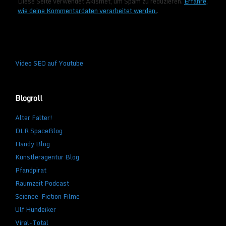
Diese Seite verwendet Akismet, um Spam zu reduzieren.
Erfahre,
wie deine Kommentardaten verarbeitet werden.
.
Video SEO auf Youtube
Blogroll
Alter Falter!
DLR SpaceBlog
Handy Blog
Künstleragentur Blog
Pfandpirat
Raumzeit Podcast
Science-Fiction Filme
Ulf Hundeiker
Viral-Total