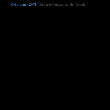
Cybersam
»
1978
»
Mit drei Monaten auf der Couch
Mit drei Monaten auf der
Couch
Veröffentlicht am
18. März 2015
von
Sammy Zimmermanns
|
Keine
Kommentare
← Vorheriges
Nächstes →