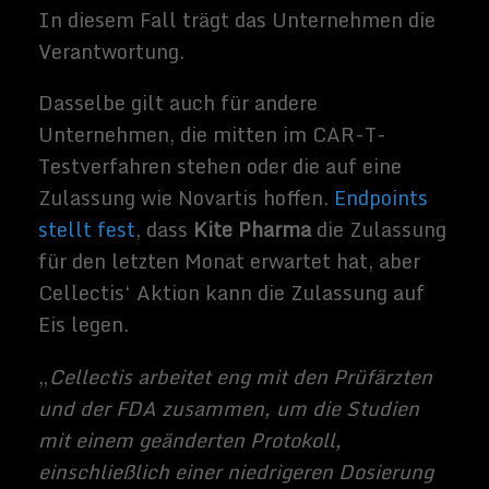
Zimmermann
s und ich bin
freiberufliche
r Journalist
und
Buchautor,
sowie SEO-
Berater. Mein
Hobbys und
Interessen
sind Science-
Fiction Filme
und alles was
sich rund um
Technik und
Weltraum
dreht.