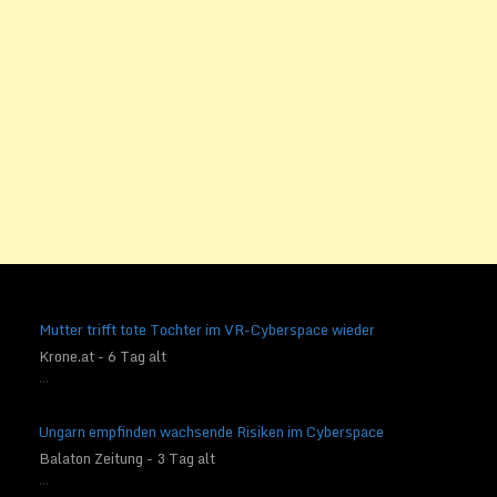
Mutter trifft tote Tochter im VR-Cyberspace wieder
Krone.at - 6 Tag alt
...
Ungarn empfinden wachsende Risiken im Cyberspace
Balaton Zeitung - 3 Tag alt
...