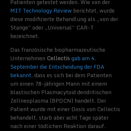
Leukämie gestoppt.
Weitere Auswirkungen
Cellectis ist nicht das erste Unternehmen,
das einen Patienten während einer seiner
Arzneimittelstudien verloren hat:
Juno
Therapeutics
war im vergangenen Jahr
gezwungen,
seine Studien nach dem Tod
mehrerer Patienten auf Eis zu legen
. Die
FDA ging in sich und ließ die Studien nach
einigen Änderungen wieder zu. Als
zusätzliche Patienten starben, wurde Juno
aufgefordert weitere Tests einzustellen.
Cellectis wird sich inzwischen mit seinen
Investoren auseinandersetzen müssen. Das
Unternehmen sollte auch mit einem
härteren Kampf rechnen, um die Studien
wieder zum Laufen zu bringen. Das wird
sicherlich nicht der letzte Patient sein, der
im Rahmen einer Studie ums leben kommt.