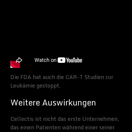
In diesem Fall trägt das Unternehmen die
Verantwortung.
Dasselbe gilt auch für andere
Unternehmen, die mitten im CAR-T-
Testverfahren stehen oder die auf eine
Zulassung wie Novartis hoffen.
Endpoints
stellt fest
, dass
Kite Pharma
die Zulassung
für den letzten Monat erwartet hat, aber
Cellectis‘ Aktion kann die Zulassung auf
Eis legen.
„
Cellectis arbeitet eng mit den Prüfärzten
und der FDA zusammen, um die Studien
mit einem geänderten Protokoll,
einschließlich einer niedrigeren Dosierung
von UCART123, fortzusetzen
„, sagte das
Unternehmen in einer Erklärung.
Am 28. August empfahl das DSMB (Data
Safety Monitoring Board), die Dosis auf
6,25×104 UCART123 Zellen pro Kilogramm
zu senken und Cyclophosphamid auf eine