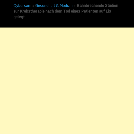
Cybersam
»
Gesundheit & Medizin
»
Bahnbrechende Studien
zur Krebstherapie nach dem Tod eines Patienten auf Eis
gelegt
Bahnbrechende Studien
zur Krebstherapie nach
dem Tod eines Patienten
auf Eis gelegt
Veröffentlicht am
6. September 2017
von
Sammy Zimmermanns
Patientenverlust