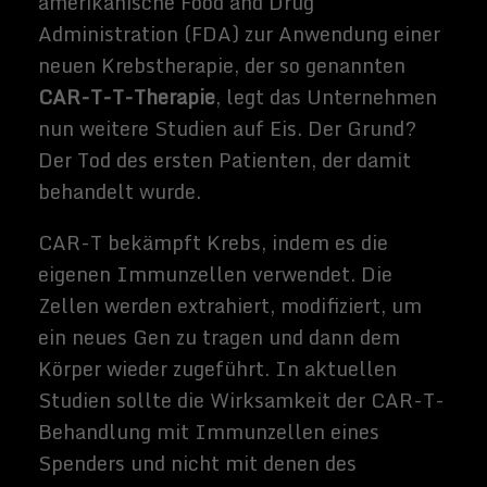
Stange“ oder „Universal“ CAR-T
bezeichnet.
Das französische biopharmazeutische
Unternehmen
Cellectis
gab am 4.
September die Entscheidung der FDA
bekannt
, dass es sich bei dem Patienten
um einen 78-jährigen Mann mit einem
blastischen Plasmacytoid dendritischen
Zellneoplasma (BPDCN) handelt. Der
Patient wurde mit einer Dosis von Cellectis
behandelt, starb aber acht Tage später
nach einer tödlichen Reaktion darauf.
Die FDA hat auch die CAR-T Studien zur