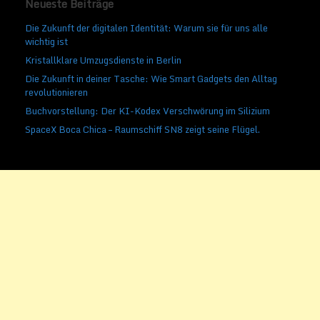
Neueste Beiträge
Die Zukunft der digitalen Identität: Warum sie für uns alle
wichtig ist
Kristallklare Umzugsdienste in Berlin
Die Zukunft in deiner Tasche: Wie Smart Gadgets den Alltag
revolutionieren
Buchvorstellung: Der KI-Kodex Verschwörung im Silizium
SpaceX Boca Chica – Raumschiff SN8 zeigt seine Flügel.