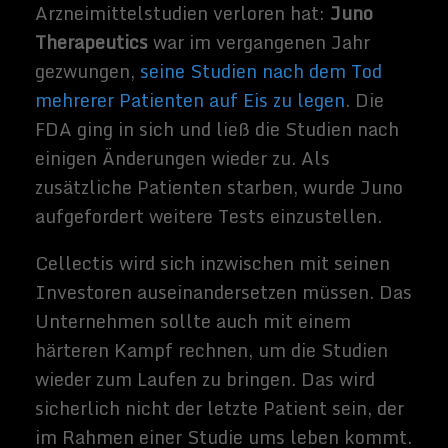
Gesamtdosis von 4 g über 3 Tage zu
begrenzen.
Es ist derzeit unklar, was die Folgen dieser
Veränderung sind.
Quellen:
MIT Technology
Review
,
Endpoints
Related Images:
Sammy
Zimmerma
nns
Hallo, ich
schreibe hier
im Blog. Mein
Name ist
Sammy