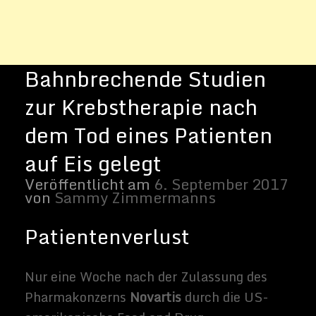
Nur eine Woche nach der Zulassung des
Pharmakonzerns
Novartis
durch die US-
amerikanische Food and Drug
Administration (FDA) zur Anwendung einer
neuen Krebstherapie, der so genannten
CAR-T-T-Therapie
, legt das Unternehmen
nun weitere Studien auf Eis. Der Grund?
Der Tod des ersten Patienten, der damit
behandelt wurde.
CAR-T bekämpft Krebs, indem es die
eigenen Immunzellen verwendet. Die
Zellen werden extrahiert, modifiziert, um
ein neues Gen zu tragen und dann dem
Körper wieder zugeführt. In aktuellen
Studien sollte die Wirksamkeit der CAR-T-
Behandlung mit Immunzellen eines
Spenders und nicht mit denen des
Patienten getestet werden. Wie von der
MIT Technology Review
berichtet, wurde
diese modifizierte Behandlung als „von der