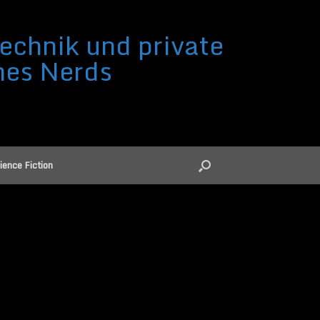
echnik und private
nes Nerds
ience Fiction