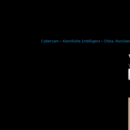
Veröffentlicht am
13. Sep
Nächstes →
Cybersam
»
Künstliche Intelligenz
»
China, Russland