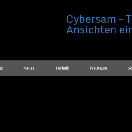
Cybersam – T
Ansichten ei
nz
Neues
Technik
Weltraum
Sc