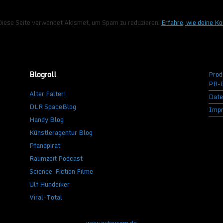
Diese Seite verwendet Akismet, um Spam zu reduzieren.
Erfahre, wie deine K
Blogroll
Prod
PR-B
Alter Falter!
Date
DLR SpaceBlog
Imp
Handy Blog
Künstleragentur Blog
Pfandpirat
Raumzeit Podcast
Science-Fiction Filme
Ulf Hundeiker
Viral-Total
www.cybersam.de