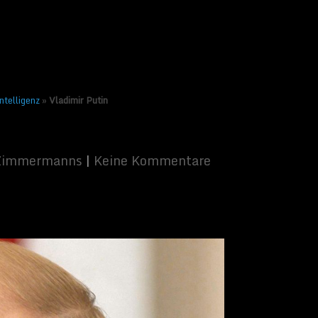
ntelligenz
»
Vladimir Putin