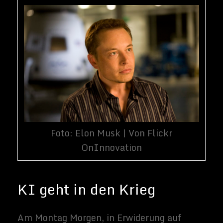
um seine Ansichten zu teilen.
China, Russia, soon all countries w
strong computer science. Competition
for AI superiority at national level
most likely cause of WW3 imo.
— Elon Musk (@elonmusk)
4.
September 2017
Musk stellte klar, dass er glaubt, dass der
Krieg nicht von einem Anführer der Welt,
sondern von einer KI als Präventivschlag
begonnen wird:
May be initiated not by the country
leaders, but one of the AI’s, if it
decides that a prepemptive strike is
most probable path to victory
— Elon Musk (@elonmusk)
4.
September 2017
Musk reagierte auch auf einige Punkte von