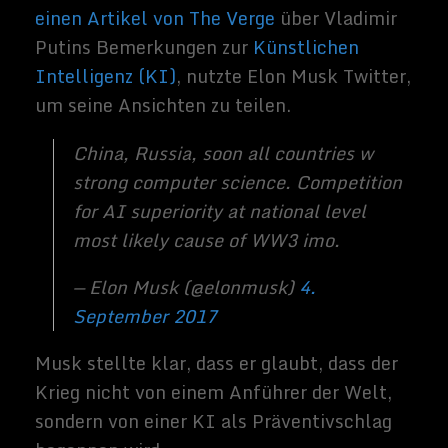
Twitter-Nutzern in der anschließenden
Diskussion, die sich vor allem auf das
Spannungsverhältnis zwischen Nordkorea
und den USA konzentrierte.
NK launching a nuclear missile would
be suicide for their leadership, as SK,
US and China wd invade and end the
regime immediately
— Elon Musk (@elonmusk)
4.
September 2017
Should be low on our list of concerns
for civilizational existential risk. NK
has no entangling alliances that wd
polarize world into war.
— Elon Musk (@elonmusk)
4.
September 2017
Govts don’t need to follow normal
laws. They will obtain AI developed by