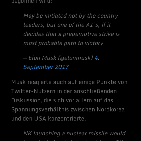
companies at gunpoint, if necessary.
— Elon Musk (@elonmusk)
4.
September 2017
Herrscher der Welt
Wir wissen bereits, dass die USA allgemein
als
Weltmarktführer im Bereich künstliche
Intelligenz
und maschinelles Lernen
angesehen werden. Diese Position ist
jedoch labil, vor allem angesichts des
starken Wettbewerbs aus anderen Ländern
und der zunehmenden Schwäche des
Bildungssystems, was zu einer sinkenden
Zahl von Erwachsenen mit den technischen
Fähigkeiten führt, die für die
Aufrechterhaltung und das Wachstum der
MINT-Industrien
erforderlich sind.
Goldman Sachs
veröffentlichte vor kurzem
einen Bericht, der
China als aufstrebende
KI-Power
zitiert und voraussagt, dass die