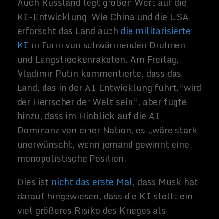
und alles was
sich rund um
Technik und
Weltraum
dreht.