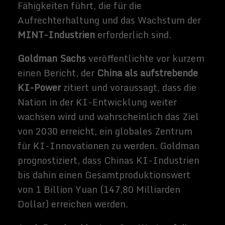
Sammy
Zimmerma
nns
Hallo, ich
schreibe hier
im Blog. Mein
Name ist
Sammy
Zimmermann
s und ich bin
freiberufliche
r Journalist
und
Buchautor,
sowie SEO-
Berater. Mein
Hobbys und
Interessen
sind Science-
Fiction Filme