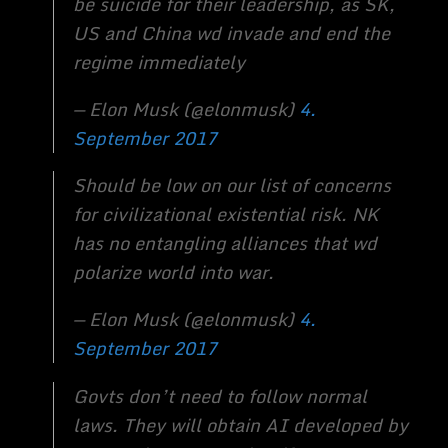
Nation in der KI-Entwicklung weiter
wachsen wird und wahrscheinlich das Ziel
von 2030 erreicht, ein globales Zentrum
für KI-Innovationen zu werden. Goldman
prognostiziert, dass Chinas KI-Industrien
bis dahin einen Gesamtproduktionswert
von 1 Billion Yuan (147,80 Milliarden
Dollar) erreichen werden.
Auch Russland legt großen Wert auf die
KI-Entwicklung. Wie China und die USA
erforscht das Land auch
die militarisierte
KI
in Form von schwärmenden Drohnen
und Langstreckenraketen. Am Freitag,
Vladimir Putin kommentierte, dass das
Land, das in der AI Entwicklung führt,“wird
der Herrscher der Welt sein“, aber fügte
hinzu, dass im Hinblick auf die AI
Dominanz von einer Nation, es „wäre stark
unerwünscht, wenn jemand gewinnt eine
monopolistische Position.