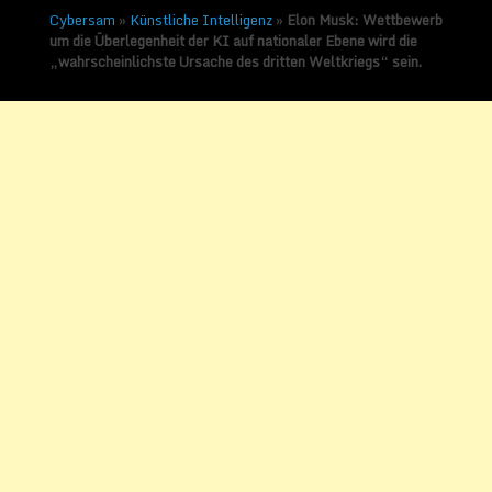
Cybersam
»
Künstliche Intelligenz
»
Elon Musk: Wettbewerb
um die Überlegenheit der KI auf nationaler Ebene wird die
„wahrscheinlichste Ursache des dritten Weltkriegs“ sein.
Elon Musk: Wettbewerb
um die Überlegenheit der
KI auf nationaler Ebene
wird die
„wahrscheinlichste
Ursache des dritten
Weltkriegs“ sein.
Veröffentlicht am
4. September 2017
von
Sammy Zimmermanns