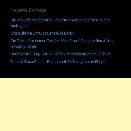
Neueste Beiträge
Die Zukunft der digitalen Identität: Warum sie für uns alle
wichtig ist
Kristallklare Umzugsdienste in Berlin
Die Zukunft in deiner Tasche: Wie Smart Gadgets den Alltag
revolutionieren
Buchvorstellung: Der KI-Kodex Verschwörung im Silizium
SpaceX Boca Chica – Raumschiff SN8 zeigt seine Flügel.