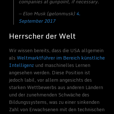
Dies ist
nicht das erste Mal
, dass Musk hat
darauf hingewiesen, dass die KI stellt ein
viel größeres Risiko des Krieges als
Nordkorea. Tatsächlich ist Musk nicht
allein in seiner Idee, dass AI den nächsten
Weltkrieg auslösen wird:
Jack Ma
, Leiter
von Chinas Alibaba, teilt diesen Glauben –
und Alibaba ist laut Goldman Sachs-
Bericht einer der Top-AI-Entwickler in
China.
Related Images:
Elon Musk startet Neuralink um
Gehirne mit Computer zu
verbinden
Der Unternehmer Elon Musk hat
ein neues Unternehmen gegründet – ja,...