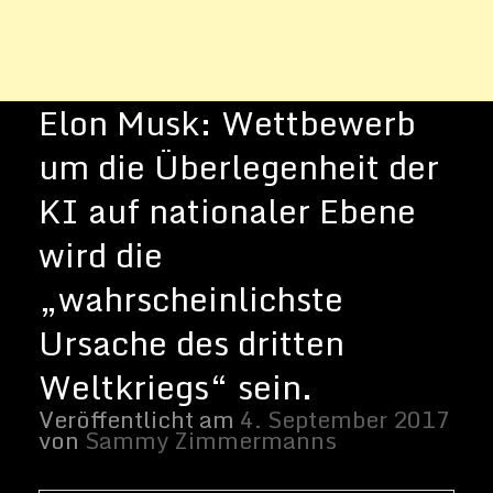
Foto: Elon Musk | Von Flickr
OnInnovation
KI geht in den Krieg
Am Montag Morgen, in Erwiderung auf
einen Artikel von The Verge
über Vladimir
Putins Bemerkungen zur
Künstlichen
Intelligenz (KI)
, nutzte Elon Musk Twitter,