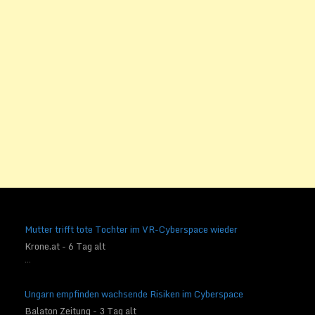
Mutter trifft tote Tochter im VR-Cyberspace wieder
Krone.at - 6 Tag alt
...
Ungarn empfinden wachsende Risiken im Cyberspace
Balaton Zeitung - 3 Tag alt