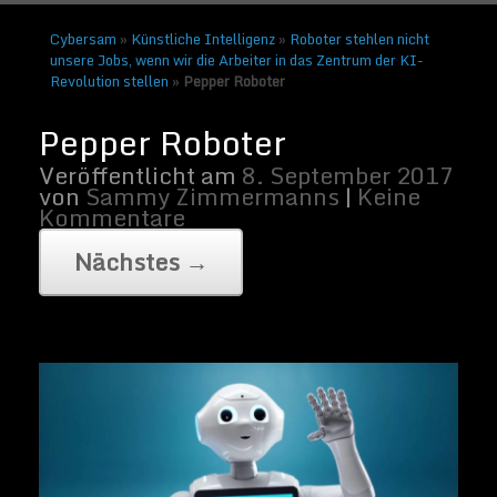
Cybersam
»
Künstliche Intelligenz
»
Roboter stehlen nicht
unsere Jobs, wenn wir die Arbeiter in das Zentrum der KI-
Revolution stellen
»
Pepper Roboter
Bild von Softbank Robotics