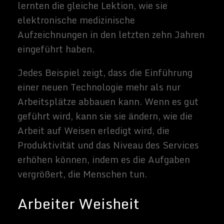
und alles was
sich rund um
Technik und
Weltraum
dreht.