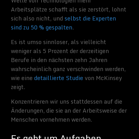
Anheben schwerer Reifen auf ein Rad an
einer Montagelinie. Durch Fortschritte im
KI- und Maschinellen Lernen wird das
Spektrum der betroffenen Aufgaben und
Berufe deutlich erweitert.
Integrierte Strategien
entwickeln
The economist beschäftgt sich seit Jahren
mit diesen Fragen im Rahmen seiner
laufenden Diskussionen
über die Arbeit für
das 21. Jahrhundert
. In seinem kürzlich
erschienenen Buch „
Shaping the Future of
Work: A Handbook for Change and a New
Social Contract
“ beschreibt er, warum die
Gesellschaft eine integrierte Strategie
braucht, um Kontrolle darüber zu erlangen,
wie sich zukünftige Technologien auf die
Arbeit auswirken werden.
Und diese Strategie beginnt damit, die