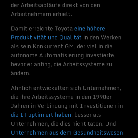
Sammy
Zimmerma
nns
Hallo, ich
schreibe hier
im Blog. Mein
Name ist
Sammy
Zimmermann
s und ich bin
freiberufliche
r Journalist
und
Buchautor,
sowie SEO-
Berater. Mein
Hobbys und
Interessen
sind Science-
Fiction Filme