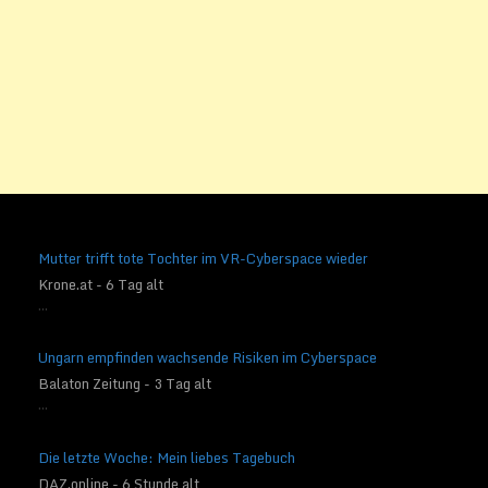
Mutter trifft tote Tochter im VR-Cyberspace wieder
Krone.at - 6 Tag alt
...
Ungarn empfinden wachsende Risiken im Cyberspace
Balaton Zeitung - 3 Tag alt
...
Die letzte Woche: Mein liebes Tagebuch
DAZ.online - 6 Stunde alt