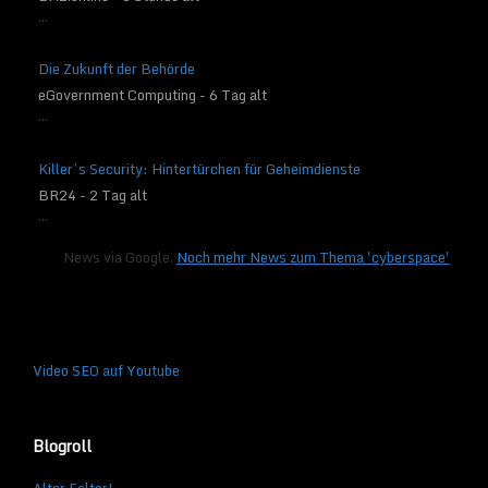
...
Die Zukunft der Behörde
eGovernment Computing - 6 Tag alt
...
Killer’s Security: Hintertürchen für Geheimdienste
BR24 - 2 Tag alt
...
News via Google.
Noch mehr News zum Thema 'cyberspace'
Video SEO auf Youtube
Blogroll
Alter Falter!