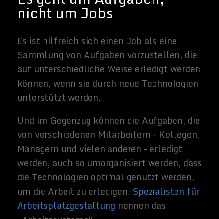
Probleme zu definieren, die die Menschen
mit neuen Technologien lösen wollen. Wir
sollten das nicht nur ihren Erfindern
überlassen.
Glücklicherweise erkennen
einige
Ingenieure
und
KI-Experten
, dass die
Endanwender einer neuen Technologie eine
zentrale Rolle bei der Steuerung ihres
Designs spielen müssen, um zu
spezifizieren, welche Probleme sie zu lösen
versuchen.
Der zweite Schritt besteht darin,
sicherzustellen, dass diese Technologien
parallel zu den Arbeitssystemen, mit denen
sie gekoppelt werden, entwickelt werden.
Ein so genannter Simultandesignprozess
führt zu besseren Ergebnissen für
Unternehmen und Mitarbeiter im Vergleich
zu einer heute üblichen sequentiellen
Strategie, bei der eine Technologie