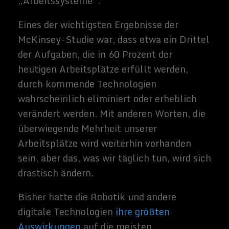
entworfen wird und erst später die
Auswirkungen auf die Belegschaft
berücksichtigt werden.
Ein hervorragendes Beispiel für simultanes
Design ist die
Einführung der Robotik in
den 1980er Jahre durch Toyota
. Im
Gegensatz zu den Konkurrenten von
Toyota, wie z.B. General Motors, die einer
sequentiellen Strategie folgten, hat der
japanische Autohersteller gleichzeitig
seine Arbeitssysteme neu gestaltet,
wodurch er das Beste aus den neuen
Technologien und seinen Mitarbeitern
herausholen konnte. Toyota warb vor allem
darum, dass Toyota Ideen zur Verbesserung
der Arbeitsabläufe direkt von den
Arbeitnehmern erhielt.
Damit erreichte Toyota
eine höhere
Produktivität und Qualität
in den Werken
als sein Konkurrent GM, der viel in die