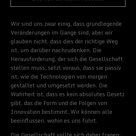
Forschung zeigt.
Lehren aus der Geschichte
Es steht außer Frage, dass kommende
Technologien wie die KI einige
Arbeitsplätze streichen werden, wie in der
Vergangenheit die Industrialisierung.
Mehr als die Hälfte der amerikanischen
Arbeitskräfte
war in den 1890er Jahren in
der Landwirtschaft tätig, als es sich noch
um eine körperlich anspruchsvolle,
arbeitsintensive Industrie handelte. Heute
sind dank der Mechanisierung und des
Einsatzes von hochentwickelter
Datenanalytik für den Betrieb von
Feldfrüchten und Rindern
weniger als 2
Prozent
in der Landwirtschaft tätig, aber
ihre Produktion ist
deutlich höher
.
Neue Technologien werden auch neue
Arbeitsplätze schaffen. Nachdem die