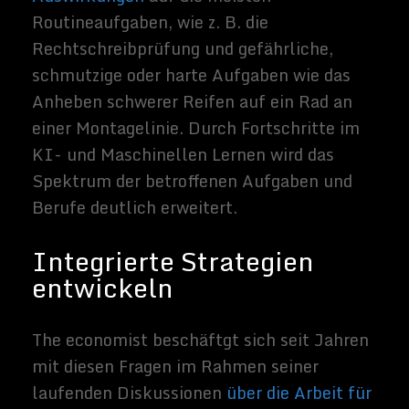
autonome Automatisierung investierte,
bevor er anfing, die Arbeitssysteme zu
ändern.
Ähnlich entwickelten sich Unternehmen,
die ihre Arbeitssysteme in den 1990er
Jahren in Verbindung mit Investitionen in
die IT optimiert haben
, besser als
Unternehmen, die dies nicht taten. Und
Unternehmen aus dem Gesundheitswesen
lernten die gleiche Lektion, wie sie
elektronische medizinische
Aufzeichnungen in den letzten zehn Jahren
eingeführt haben.
Jedes Beispiel zeigt, dass die Einführung
einer neuen Technologie mehr als nur
Arbeitsplätze abbauen kann. Wenn es gut
geführt wird, kann sie sie ändern, wie die
Arbeit auf Weisen erledigt wird, die
Produktivität und das Niveau des Services
erhöhen können, indem es die Aufgaben
vergrößert, die Menschen tun.