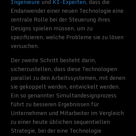
Fähigkeiten verfügen, haben die besten
Chancen, den größten Nutzen aus ihren
Technologieinvestitionen zu ziehen. Es ist
nicht verwunderlich, dass diese hybriden
Fähigkeiten jetzt in hoher und wachsender
Nachfrage sind und gute bezahlt werden.
Nichts davon ist zu leugnen, dass einige
Arbeitsplätze abgebaut und einige
Arbeitnehmer vertrieben werden. Das
letzte Element einer integrierten Strategie
muss es also sein, den Vertriebenen bei der
Suche nach neuen Arbeitsplätzen zu helfen
und diejenigen, die dazu nicht in der Lage
sind, für die erlittenen Verluste zu
entschädigen. Ford und die vereinigten Auto
Workers zum Beispiel, h
aben großzügige
Vorruhestandsleistungen und
Barabfindungen angeboten
, zusätzlich zu
Umschulungshilfen, als sich das
Unternehmen von 2007 bis 2010
verkleinerte.