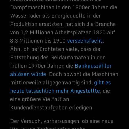
die Technologien optimal genutzt werden,
um die Arbeit zu erledigen.
Spezialisten für
Arbeitsplatzgestaltung
nennen das
„Arbeitssysteme“.
Eines der wichtigsten Ergebnisse der
McKinsey-Studie war, dass etwa ein Drittel
der Aufgaben, die in 60 Prozent der
heutigen Arbeitsplätze erfüllt werden,
durch kommende Technologien
wahrscheinlich eliminiert oder erheblich
verändert werden. Mit anderen Worten, die
überwiegende Mehrheit unserer
Arbeitsplätze wird weiterhin vorhanden
sein, aber das, was wir täglich tun, wird sich
drastisch ändern.
Bisher hatte die Robotik und andere
digitale Technologien
ihre größten
Auswirkungen
auf die meisten
Routineaufgaben, wie z. B. die
Rechtschreibprüfung und gefährliche,
schmutzige oder harte Aufgaben wie das