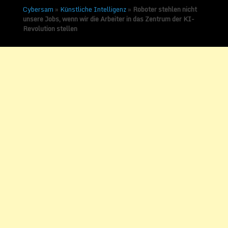
Cybersam
»
Künstliche Intelligenz
»
Roboter stehlen nicht
unsere Jobs, wenn wir die Arbeiter in das Zentrum der KI-
Revolution stellen
Roboter stehlen nicht
unsere Jobs, wenn wir die
Arbeiter in das Zentrum
der KI-Revolution stellen
Veröffentlicht am
8. September 2017
von
Sammy Zimmermanns
Automatisierung und Jobs