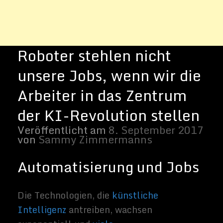
Die Technologien, die
künstliche
Intelligenz
antreiben, wachsen
exponentiell und
viele
Technologieexperten und Futuristen sagen
voraus
, dass Maschinen bald viele der
Aufgaben erledigen, die Menschen heute
tun.
Manche sagen sogar voraus
, dass
Menschen die Kontrolle über ihre Zukunft
verlieren könnten.
Bild von Softbank Robotics
Wir sind uns zwar einig, dass grundlegende