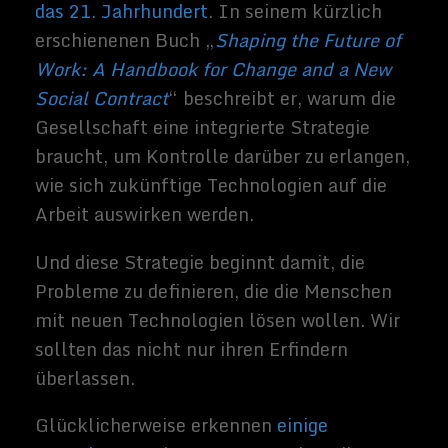
Arbeiter Weisheit
Aber der Prozess endet nicht damit. Die
Unternehmen müssen in die ständige
Weiterbildung investieren, damit ihre
Arbeitnehmer bereit sind, Einfluss zu
nehmen und sich dem technologischen
Wandel anpassen. Das ist der dritte Schritt,
um das Beste aus den neuen Technologien
herauszuholen.
Das muss beginnen, bevor sie eingeführt
werden. Der wichtige Teil davon ist, dass
die Arbeitnehmer lernen müssen,
was
einige als „hybride“ Fähigkeiten
bezeichnen
: eine Kombination aus
technischem Wissen über die neue
Technologie mit Kommunikations- und
Problemlösungsfähigkeiten.
Unternehmen, deren Mitarbeiter über diese