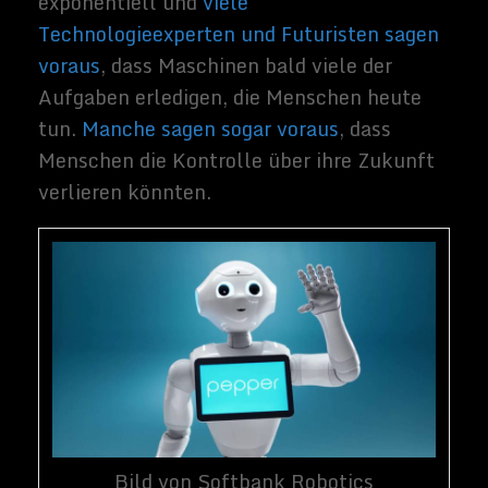
Veränderungen im Gange sind, aber wir
glauben nicht, dass dies der richtige Weg
ist, um darüber nachzudenken. Die
Herausforderung, der sich die Gesellschaft
stellen muss, setzt voraus, dass sie passiv
ist, wie die Technologien von morgen
gestaltet und umgesetzt werden. Die
Wahrheit ist, dass es kein absolutes Gesetz
gibt, das die Form und die Folgen von
Innovation bestimmt. Wir können alle
beeinflussen, wohin es uns führt.
Die Gesellschaft sollte sich daher fragen:
„Wie können wir die Entwicklung von
Zukunftstechnologien so lenken, dass
Roboter uns ergänzen und nicht ersetzen?“
Die Japaner
haben einen treffenden
Ausdruck dafür
:“
Den Maschinen Weisheit
geben“
, und die Weisheit kommt von den
Arbeitern und einem integrierten Ansatz
zur Technologiegestaltung, wie unsere