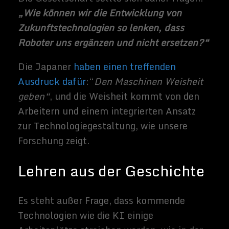
Dampfmaschinen in den 1800er Jahren die
Wasserräder als Energiequelle in der
Produktion ersetzten, hat sich die Branche
von 1,2 Millionen Arbeitsplätzen 1830 auf
8,3 Millionen bis 1910
versechsfacht
.
Ähnlich befürchteten viele, dass die
Entstehung des Geldautomaten in den
frühen 1970er Jahren die
Bankauszähler
ablösen würde
. Doch obwohl die Maschinen
mittlerweile allgegenwärtig sind,
gibt es
heute tatsächlich mehr Angestellte
, die
eine größere Vielfalt an
Kundendienstaufgaben erledigen.
Der Versuch, vorherzusagen, ob eine neue
Welle von Technologien mehr
Arbeitsplätze schafft als sie zerstört, lohnt
sich also nicht, und
selbst die Experten
sind zu 50 % gespalten
.
Es ist umso sinnloser, als vielleicht
weniger als 5 Prozent der derzeitigen