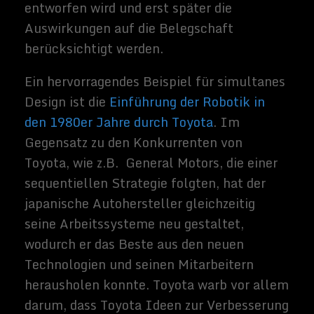
Beispiele wie diese müssen in den
kommenden Jahren zur Norm werden.
Wenn die Vertriebenen nicht gerecht
behandelt werden, wird sich die Kluft
zwischen Gewinnern und Verlierern in der
zukünftigen Wirtschaft nur noch
vergrößern,
die jetzt schon allzu
offensichtlich ist
.
Zusammenfassend lässt sich sagen, dass
Unternehmen, die ihre Mitarbeiter
einbeziehen, wenn sie neue Technologien
entwickeln und implementieren, bestens
positioniert sein werden, um die kommende
KI-Revolution zu bewältigen.
Quelle:
futurism.com
Related Images: