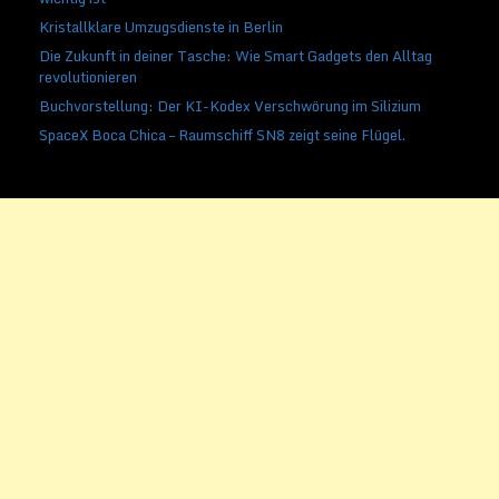
Kristallklare Umzugsdienste in Berlin
Die Zukunft in deiner Tasche: Wie Smart Gadgets den Alltag
revolutionieren
Buchvorstellung: Der KI-Kodex Verschwörung im Silizium
SpaceX Boca Chica – Raumschiff SN8 zeigt seine Flügel.