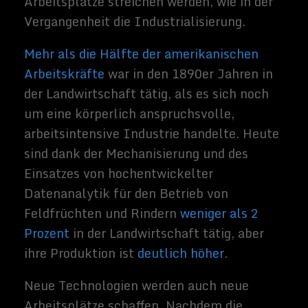
Berufe in den nächsten zehn Jahren
wahrscheinlich ganz verschwinden werden,
wie eine
detaillierte Studie
von McKinsey
zeigt.
Konzentrieren wir uns stattdessen auf die
Änderungen, die sie an der Arbeitsweise der
Menschen vornehmen werden.
Es geht um Aufgaben,
nicht um Jobs
Es ist hilfreich sich einen Job als eine
Sammlung von Aufgaben vorzustellen, die
auf unterschiedliche Weise erledigt werden
können, wenn sie durch neue Technologien
unterstützt werden.
Und im Gegenzug können die Aufgaben, die
von verschiedenen Mitarbeitern – Kollegen,
Managern und vielen anderen – erledigt
werden, auch so umorganisiert werden, dass