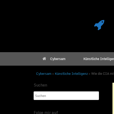
Cybersam
Künstliche Intellige
Cybersam
»
Künstliche Intelligenz
»
Wie die CIA mi
Suchen
Wie die CIA mit
Daten sammelt
Folge mir auf