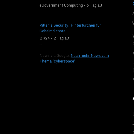
menschliche oder and
eGovernment Computing - 6 Tag alt
oben.
Wie Wladimir P
...
dieser Sphäre zum Fü
Quellen:
Phys
,
defen
Killer’s Security: Hintertürchen für
Geheimdienste
Related Imag
BR24 - 2 Tag alt
...
News via Google.
Noch mehr News zum
Thema 'cyberspace'