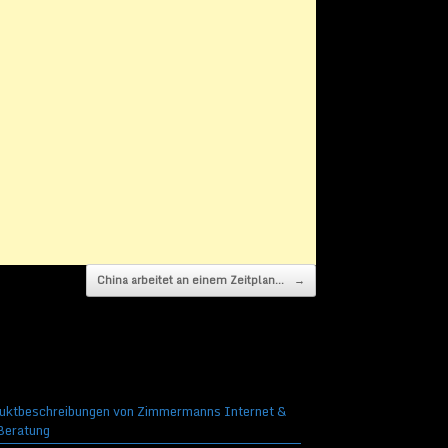
China arbeitet an einem Zeitplan…
→
uktbeschreibungen von Zimmermanns Internet &
eratung