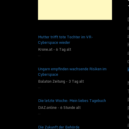
Wie wir wissen ist d
Social Medias, aber 
neu ist, ist das Vol
„, sagte Joseph Gart
Operating Officer vo
sind Daten und künstl
Mutter trifft tote Tochter im VR-
Cyberspace wieder
Automatisie
Krone.at - 6 Tag alt
...
Laut Robert Cardillo,
Juni-Rede:“
Wenn wir
Ungarn empfinden wachsende Risiken im
den nächsten 20 Jahr
Cyberspace
Bildanalytiker
„, so d
Balaton Zeitung - 3 Tag alt
stellte er fest, „
dass
...
Analysten automatisie
dieser Prozess nur eff
Die letzte Woche: Mein liebes Tagebuch
Während Länder wie R
DAZ.online - 6 Stunde alt
Entwicklung
zurückli
...
Wettlauf, zu geben. W
Lage sind, Daten schn
Die Zukunft der Behörde