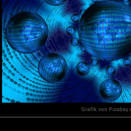
Grafik von Pixabay.com
st der Schlüssel
ntral Intelligence Agency (CIA) benötigt große Datenmengen, die
von Quellen gesammelt werden, um ihre Untersuchungen
der Gründung 1947 wurden die Informationen typischerweise von
 Aufkommen von Computern hat den Prozess verbessert, aber
en können immer noch zu langsam sein. Letztlich werden mit
 winzige Datenmengen abgefragt, wenn man vergleicht,
was die
enz (KI) sammeln kann
.
wn Meyerriecks, dem stellvertretenden Direktor für
ng bei der CIA, hat die Agentur derzeit 137 verschiedene KI-
in großer Teil dieser Vorhaben sind Kooperationen zwischen
r und Entwicklern im Silicon Valley. Aber die sich entwickelnden
higkeiten in der KI ermöglichen der CIA nicht nur mehr Zugriff
essere Möglichkeit, diese zu durchsuchen. Die A
ktivitäten der KI-
den Social Medias zugenommen und unzählige allgemeine
hkämmt. Tatsächlich stammt ein Großteil der von der Agentur
utzten Daten aus dem Bereich Social Media.