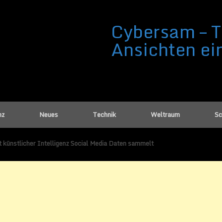
Cybersam – T
Ansichten ei
nz
Neues
Technik
Weltraum
Sc
t künstlicher Intelligenz Social Media Daten sammelt
 künstlicher Intelligenz Social Media