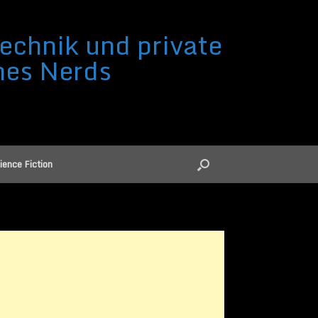
echnik und private
nes Nerds
ience Fiction