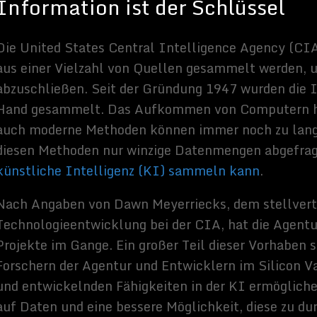
er CIA kein unbeschriebenes Blatt im Sammeln von Daten in den
mit KI-Unterstützung hat das noch eine ganz andere Qualität, „
was
umen und die Geschwindigkeit des Sammelns der Social Media Daten,
in, Kopf der CIA Kent Schule. Und laut Chris Hurst, dem Chief
n Stabilitas, beim Intelligence Summit:“
Menschliches Verhalten
iche Intelligenz ist ein Datenmodell.
“
rung
 Direktor der National Geospatial-Intelligence Agency, in einer
 versuchen würden, die kommerziellen Satellitenbilder, die wir in
en erwarten, manuell auszunutzen, bräuchten wir acht Millionen
er Direktor der National Geospatial-Intelligence Agency, dann
 die Agentur mit KI etwa 75% der aktuellen Arbeitsbelastung für
ren will.“
Und wenn sie selbstverbessernde KI einsetzen, wird
izienter werden.
ussland noch weit hinter den USA in Bezug auf die
KI-
egen, scheint es einen globalen Vorstoß, wenn nicht gar ein
issen ist Macht, und die Entwicklung von Technologien, die in der
eller zu extrahieren, zu sortieren und zu analysieren als jedes