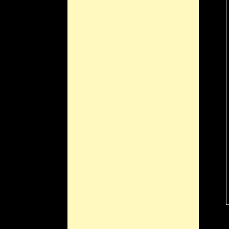
Information i
Die United States Ce
aus einer Vielzahl 
abzuschließen. Seit 
Hand gesammelt. Das
auch moderne Method
diesen Methoden nur
künstliche Intellig
Nach Angaben von Da
Technologieentwicklu
Projekte im Gange. E
Forschern der Agentu
und entwickelnden Fä
auf Daten und eine b
Programme
haben in 
Aufzeichnungen durc
gesammelten und gen