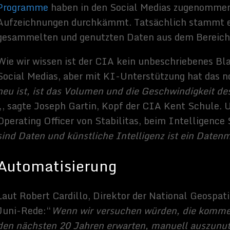
ere KI-System, klingt zweifellos wie eine schnelle Spur nach
utin kürzlich zum Thema künstliche Intelligenz sagte
:“
Wer in
hrer wird, wird zum Herrscher der Welt werden
„.
se one
es:
Sammy Zimmermanns
Hallo, ich schreibe hier im Blog. Mein Name ist Sammy
Zimmermanns und ich bin freiberuflicher Journalist und
Buchautor, sowie SEO-Berater. Mein Hobbys und
Interessen sind Science-Fiction Filme und alles was sich
rund um Technik und Weltraum dreht.