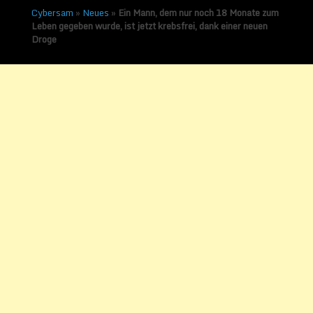
Cybersam
»
Neues
»
Ein Mann, dem nur noch 18 Monate zum
Leben gegeben wurde, ist jetzt krebsfrei, dank einer neuen
Droge
Ein Mann, dem nur noch
18 Monate zum Leben
gegeben wurde, ist jetzt
krebsfrei, dank einer
neuen Droge
Veröffentlicht am
3. September 2017
von
Sammy Zimmermanns