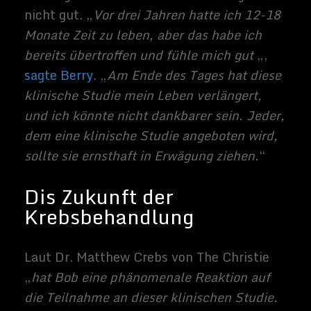
Patienten sind garantiert, so
bemerkenswert wie Mr. Berry zu reagieren.
Dennoch ist dies eine spannende
Entwicklung auf der Suche nach einer
Heilung für Krebs.
[
via
]
Related Images:
Sammy
Zimmerma
nns
Hallo, ich
schreibe hier
im Blog. Mein