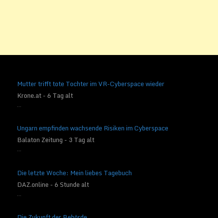
Mutter trifft tote Tochter im VR-Cyberspace wieder
Krone.at - 6 Tag alt
...
Ungarn empfinden wachsende Risiken im Cyberspace
Balaton Zeitung - 3 Tag alt
...
Die letzte Woche: Mein liebes Tagebuch
DAZ.online - 6 Stunde alt
...
Die Zukunft der Behörde