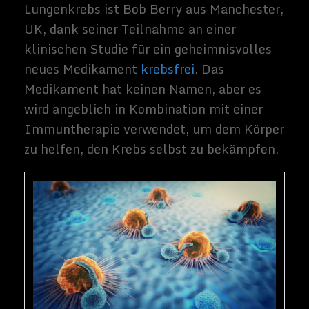
Burgstedt von Fotolia
Die Studie fand im
The Cristie
, einem
Krebsforschungszentrum des britischen
National Health Service (NHS) und eines
von nur sechs Zentren weltweit, die an der
Studie teilnahmen, statt. Berry war einer
der ersten Menschen, die vor nur 12
Monaten mit dem Medikament behandelt
wurden.
Vor Beginn der Studie war seine Diagnose
nicht gut. „
Vor drei Jahren hatte ich 12-18
Monate Zeit zu leben, aber das habe ich
bereits übertroffen und fühle mich gut
„,
sagte Berry
. „
Am Ende des Tages hat diese
klinische Studie mein Leben verlängert,
und ich könnte nicht dankbarer sein. Jeder,
dem eine klinische Studie angeboten wird,
sollte sie ernsthaft in Erwägung ziehen.
“