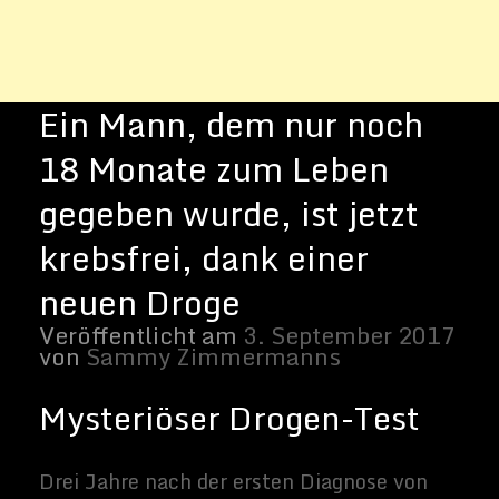
Mysteriöser Drogen-Test
Drei Jahre nach der ersten Diagnose von
Lungenkrebs ist Bob Berry aus Manchester,
UK, dank seiner Teilnahme an einer
klinischen Studie für ein geheimnisvolles
neues Medikament
krebsfrei
. Das
Medikament hat keinen Namen, aber es
wird angeblich in Kombination mit einer
Immuntherapie verwendet, um dem Körper
zu helfen, den Krebs selbst zu bekämpfen.
3D Illustration von Krebszellen und
Lymphocyten | Urheber: Christoph