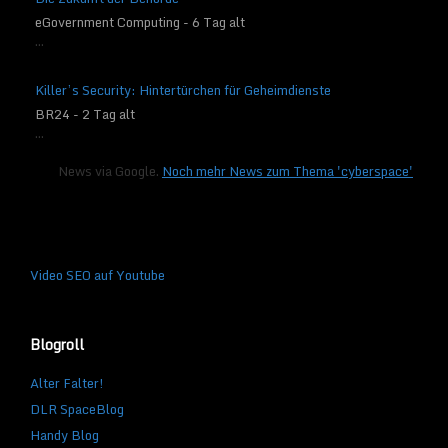
eGovernment Computing - 6 Tag alt
...
Killer’s Security: Hintertürchen für Geheimdienste
BR24 - 2 Tag alt
...
News via Google.
Noch mehr News zum Thema 'cyberspace'
Video SEO auf Youtube
Blogroll
Alter Falter!
DLR SpaceBlog
Handy Blog