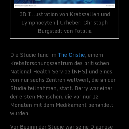
Dis Zukunft der
Krebsbehandlung
Laut Dr. Matthew Crebs von The Christie
„
hat Bob eine phänomenale Reaktion auf
die Teilnahme an dieser klinischen Studie.
Seine letzten Scans zeigen, dass er eine
vollständige Reaktion hatte, ohne dass sich
ein Tumor in seinem Körper manifestiert
hat. Wir müssen Bob mit regelmäßigen
Scans genau beobachten, um festzustellen,
wie nachhaltig diese Reaktion sein wird.
“
Diese erstaunliche Droge könnte die
Zukunft der Pflege für Krebspatienten sein.
Es befindet sich jedoch noch in den ersten
Studien, und es werden noch viel mehr
Tests erforderlich sein, bevor das
Medikament für eine breite Anwendung zur
Verfügung steht. Der Arzt war auch sicher
zu erwähnen, dass Krebs ist eine sehr
komplexe Krankheit und nicht alle