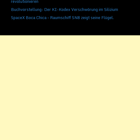
revolutionieren
Buchvorstellung: Der KI-Kodex Verschwörung im Silizium
SpaceX Boca Chica – Raumschiff SN8 zeigt seine Flügel.