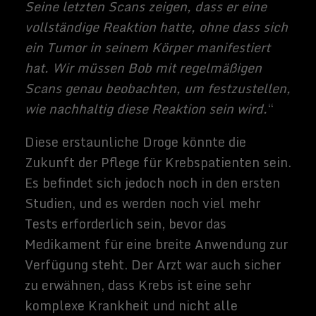
Name ist
Sammy
Zimmermann
s und ich bin
freiberufliche
r Journalist
und
Buchautor,
sowie SEO-
Berater. Mein
Hobbys und
Interessen
sind Science-
Fiction Filme
und alles was
sich rund um
Technik und
Weltraum
dreht.