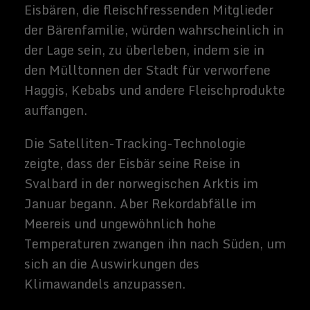
„Andere arktische Arten, wie z. B. Seepferd
Gänse, machen auch die jährliche
Wanderung zu Schottlands Ufern.
„Mit anhaltenden Zunahmen der
arktischen Temperaturen und
Rekordabnahmen im Meereis können wir
nur voraussagen, dass Eisbären weiterhin
auf schottische Küsten wandern werden.
Die Arktis ist in der Kernschmelze. “
Die Wissenschaftler halten die genaue
Lage des Eisbären geheim, um zu
verhindern, dass die Besucher die Insel mit
Kameras und unangemessenen Speisen
bewaffneten, wie z. B. frittierte Mars-Bars,
um ihn hervorzu locken.
Es ist nicht das erste Mal, dass Eisbären an
schottischen Ufern gefunden wurden. Es
wird angenommen, dass Eisbären einmal in
schottischen Highlands lebten. Ein Schädel
aus 18.000 Jahren wurde 1927 von