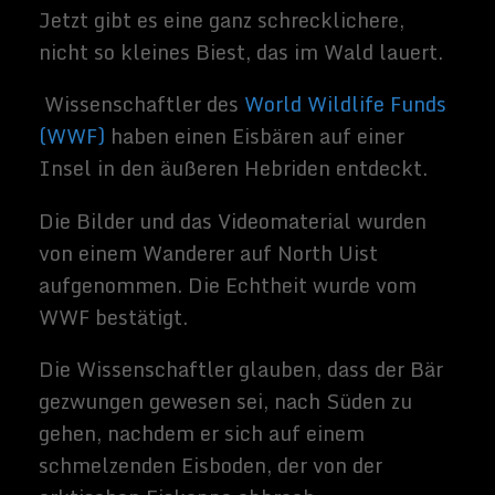
und Jahren den gleichen Weg folgen
werden, da die Eiskappe weiter abnimmt.
Grafik von WWF
Die Insel North Uist könnte bald eine
ganzen Kolonie von Eisbären beherbergen,
da es hier genügend Nahrung für die Tiere
gibt.
Es ist nicht unvorstellbar, sagen die
Wissenschaftler, dass, wenn die Insel
überfüllt wird, die Bären eines Tages nach
Süden nach Glasgow gehen könnten.
Eisbären, die fleischfressenden Mitglieder
der Bärenfamilie, würden wahrscheinlich in
der Lage sein, zu überleben, indem sie in
den Mülltonnen der Stadt für verworfene
Haggis, Kebabs und andere Fleischprodukte
auffangen.
Die Satelliten-Tracking-Technologie
zeigte, dass der Eisbär seine Reise in
Svalbard in der norwegischen Arktis im