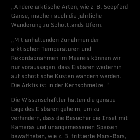
und die Auswirkungen des Klimawandels
reduzieren gibt es mehr unter
https://www.wwf.org.uk/updates/polar-
bear- Gefunden-in-schottland
[
Via
]
Related Images:
Sammy
Zimmerma
nns
Hallo, ich
schreibe hier
im Blog. Mein
Name ist
Sammy
Zimmermann