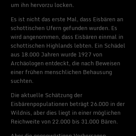
s und ich bin
freiberufliche
r Journalist
und
Buchautor,
sowie SEO-
Berater. Mein
Hobbys und
Interessen
sind Science-
Fiction Filme
und alles was
sich rund um
Technik und
Weltraum
dreht.