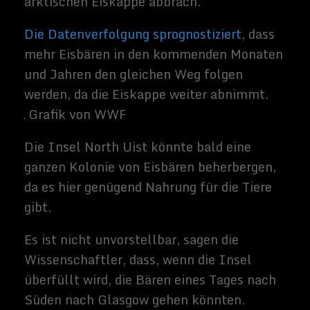
Januar begann. Aber Rekordabfälle im
Meereis und ungewöhnlich hohe
Temperaturen zwangen ihn nach Süden, um
sich an die Auswirkungen des
Klimawandels anzupassen.
Der Eisbär, der den Namen Lirpa Loof
erhielt, dasnorwegisch für „weiß und
flauschig“ ist, wurde dann am Nordstrand
gesichtet.
Rod Downie, WWF Polar Program Manager,
sagte: „Es scheint eine Million Meilen
entfernt, aber in Wirklichkeit ist
Schottland der Arktis der nächste Nachbar.
„Es ist weniger als 400 Meilen von Norden
Schottlands zum Arktischen Kreis. Einige
Eisbären sind dafür bekannt, mehr als
doppelt so weit zu reisen, so dass dies nicht
zu einer großen Überraschung für Eisbären-
Experten in Großbritannien ist.