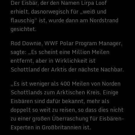
Archäologen entdeckt, die nach Beweisen
einer frühen menschlichen Behausung
suchten.
Die aktuelle Schätzung der
Eisbärenpopulationen beträgt 26.000 in der
Wildnis, aber dies liegt in einer möglichen
Reichweite von 22.000 bis 31.000 Bären.
Aber die gegenwärtigen Vorhersagen
deuten darauf hin, dass bis 2050 die
Eisbärenzahlen um 30 Prozent aufgrund
des schnellen Verlustes von Meereis
abfallen können, wenn der Klimawandel
nicht gestoppt wird. Und es sind nicht nur
Eisbären, die anfällig sind, WWFs Living
Planet-Bericht 2016, dass fast eine von
sechs Arten vom Aussterben durch
den Klimawandel bedroht sind.
Zur Unterstützung von Projekten, die
Eisbären und ihren Lebensraum schützen