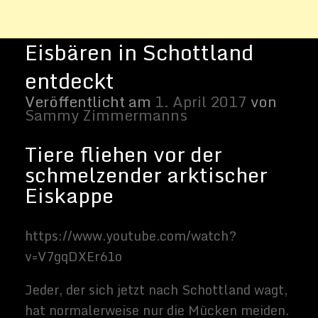
v=V7gqDXEr61o
Jeder, der sich jetzt nach Schottland wagt,
hat normalerweise nur die Mücken meiden.
Jetzt gibt es eine ganz schrecklichere,
nicht so kleines Biest, das im Wald lauert.
Wissenschaftler des
World Wildlife Funds
(WWF)
haben einen Eisbären auf einer
Insel in den äußeren Hebriden entdeckt.
Die Bilder und das Videomaterial wurden
von einem Wanderer auf North Uist
aufgenommen. Die Echtheit wurde vom
WWF bestätigt.
Die Wissenschaftler glauben, dass der Bär
gezwungen gewesen sei, nach Süden zu
gehen, nachdem er sich auf einem
schmelzenden Eisboden, der von der
arktischen Eiskappe abbrach.
Die Datenverfolgung sprognostiziert
, dass
mehr Eisbären in den kommenden Monaten