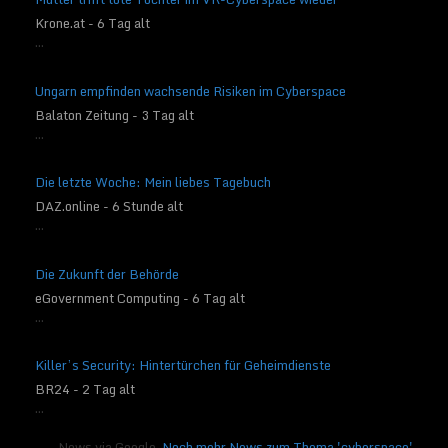
Krone.at - 6 Tag alt
...
Ungarn empfinden wachsende Risiken im Cyberspace
Balaton Zeitung - 3 Tag alt
...
Die letzte Woche: Mein liebes Tagebuch
DAZ.online - 6 Stunde alt
...
Die Zukunft der Behörde
eGovernment Computing - 6 Tag alt
...
Killer’s Security: Hintertürchen für Geheimdienste
BR24 - 2 Tag alt
...
News via Google.
Noch mehr News zum Thema 'cyberspace'