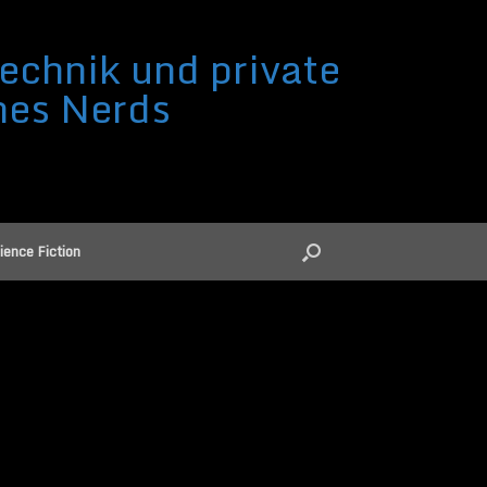
echnik und private
nes Nerds
ience Fiction