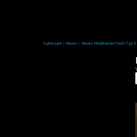
Veröffentlicht am
30. Mär
← Vorheriges
Cybersam
»
Neues
»
Neues Medikament heilt Typ 2