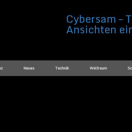
Cybersam – T
Ansichten ei
nz
Neues
Technik
Weltraum
Sc