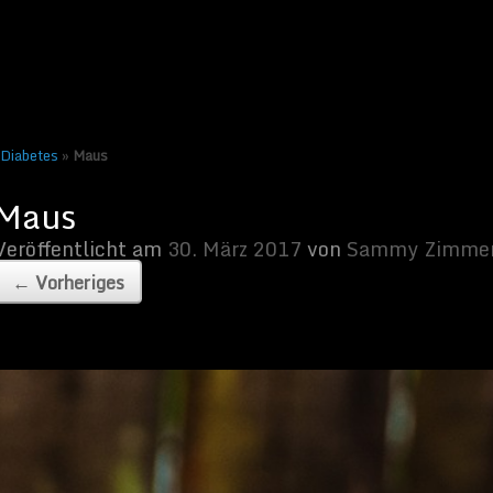
z 2017
von
Sammy Zimmermanns
|
Keine Kommentare
 Diabetes
»
Maus