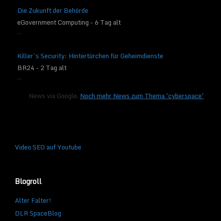
Die Zukunft der Behörde
eGovernment Computing - 6 Tag alt
...
Killer’s Security: Hintertürchen für Geheimdienste
BR24 - 2 Tag alt
...
News via Google.
Noch mehr News zum Thema 'cyberspace'
Video SEO auf Youtube
Blogroll
Alter Falter!
DLR SpaceBlog