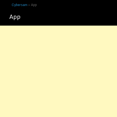
Cybersam
»
App
App
Die besten Games aus dem