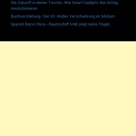
Die Zukunft in deiner Tasche: Wie Smart Gadgets den Alltag
revolutionieren
Buchvorstellung: Der KI-Kodex Verschwörung im Silizium
SpaceX Boca Chica – Raumschiff SN8 zeigt seine Flügel.