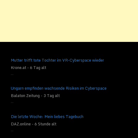
Mutter trifft tote Tochter im VR-Cyberspace wieder
Krone.at - 6 Tag alt
...
Ungarn empfinden wachsende Risiken im Cyberspace
Balaton Zeitung - 3 Tag alt
...
Die letzte Woche: Mein liebes Tagebuch
DAZ.online - 6 Stunde alt
...