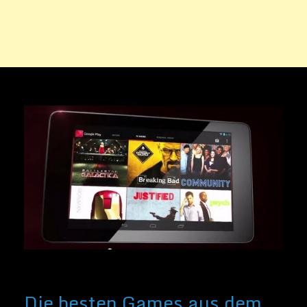
Google-Play-Store für
Android-Smartphones
Veröffentlicht am
29. April 2013
von
Sammy Zimmermanns
Spiele-Apps auf Tablets und Smartphones
laufen klassischen Flash- und PC-Spielen
den Rang ab. Man kann sie kostenlos oder
kostenpflichtig im Google Play Store
herunterladen und auf seinem mobilen
Gerät installieren. Eine Menge von
Szenarios stehen bereit und neben Top-
Titeln erscheinen fast täglich neue Titel,
die als nächste die Spiele-Charts im
Google Play Store stürmen könnten. […]
Weiter lesen