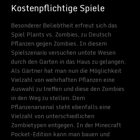
nette Knobelaufgaben parat wie etwa
Lazors, wo in über 150 mehr oder weniger
schweren Leveln der Laserstrahl in richtige
Bahnen zu lenken ist. Das sehr einfach
gehaltene Doodle Jump hat im Internet
schon Kult-Charakter und hier springt man
von einer Plattform zur nächsten nach
oben in einem immer weitergehenden
Level, dabei muss man stets in Bewegung
bleiben. Manuganu wiederum erfordert viel
Geschicklichkeit und Reaktionsvermögen.
Denn bei diesem Jump and Run Spiel
laufen sie geschwind durch die Gegend,
sammeln Münzen ein und versuchen
Hindernisse und Gegner zu meiden. Ob also
kostenlos oder gegen wenig Geld können
Sie zwischendurch in verschiedene
Spielewelten abtauchen.
Weitere Infos rund um Android-
Smartphones gibt’s bei den
Mobilhelden
.