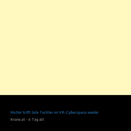
Mutter trifft tote Tochter im VR-Cyberspace wieder
Krone.at - 6 Tag alt
...