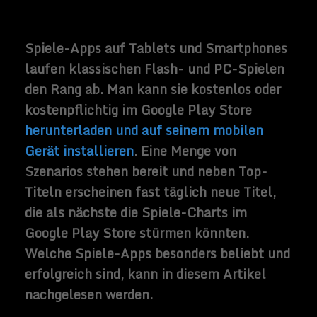
Spiel Plants vs. Zombies, zu Deutsch
Pflanzen gegen Zombies. In diesem
Spielszenario versuchen untote Wesen
durch den Garten in das Haus zu gelangen.
Als Gärtner hat man nun die Möglichkeit
Vielzahl von wehrhaften Pflanzen eine
Auswahl zu treffen und diese den Zombies
in den Weg zu stellen. Dem
Pflanzenarsenal steht ebenfalls eine
Vielzahl von unterschiedlichen
Zombietypen entgegen. In der Minecraft
Pocket-Edition kann man bauen und
Pixelkunstwerke erschaffen wie beim PC-
Original. Ähnlich wie beim PC-Spiel gibt es
die üblichen Materialien um Edelsteine zu
finden. Bei Worms Armageddon 2 wiederum
gilt es rundenbasiert die gegnerischen
Würmer zu sprengen.
Kostenlose Spiele
Auch die kostenlosen Spiele haben einige