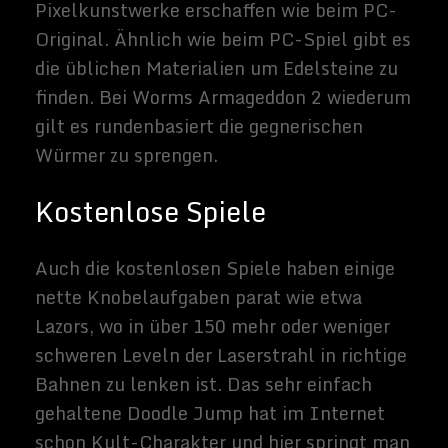
Related Images:
Sammy
Zimmerma
nns
Hallo, ich
schreibe hier
im Blog. Mein
Name ist
Sammy
Zimmermann
s und ich bin
freiberufliche
r Journalist
und
Buchautor,
sowie SEO-