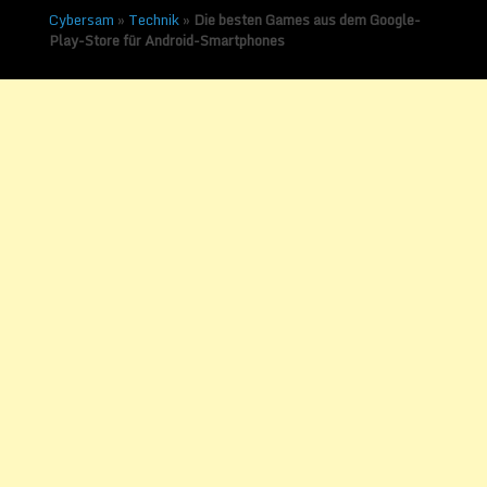
Cybersam
»
Technik
»
Die besten Games aus dem Google-
Play-Store für Android-Smartphones
Die besten Games aus
dem Google-Play-Store
für Android-Smartphones
Veröffentlicht am
29. April 2013
von
Sammy Zimmermanns