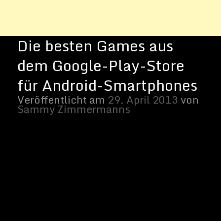
Spiele-Apps auf Tablets und Smartphones
laufen klassischen Flash- und PC-Spielen
den Rang ab. Man kann sie kostenlos oder
kostenpflichtig im Google Play Store
herunterladen und auf seinem mobilen
Gerät installieren
. Eine Menge von
Szenarios stehen bereit und neben Top-
Titeln erscheinen fast täglich neue Titel,
die als nächste die Spiele-Charts im
Google Play Store stürmen könnten.
Welche Spiele-Apps besonders beliebt und
erfolgreich sind, kann in diesem Artikel
nachgelesen werden.
Kostenpflichtige Spiele
Besonderer Beliebtheit erfreut sich das