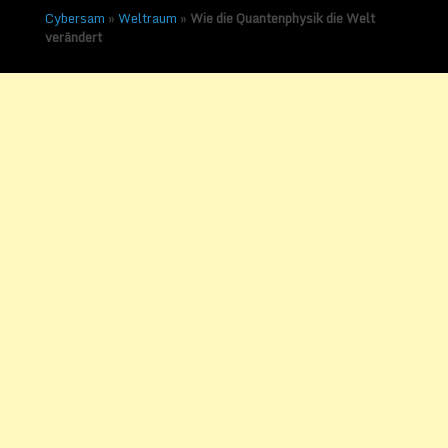
Cybersam
»
Weltraum
»
Wie die Quantenphysik die Welt
verändert
Wie die Quantenphysik
die Welt verändert
Veröffentlicht am
11. April 2013
von
Sammy Zimmermanns