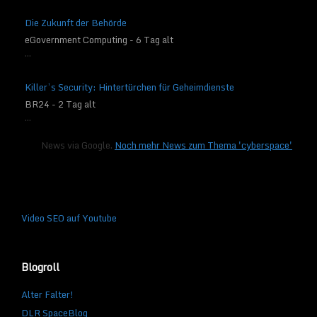
Die Zukunft der Behörde
eGovernment Computing - 6 Tag alt
...
Killer’s Security: Hintertürchen für Geheimdienste
BR24 - 2 Tag alt
...
News via Google.
Noch mehr News zum Thema 'cyberspace'
Video SEO auf Youtube
Blogroll
Alter Falter!
DLR SpaceBlog