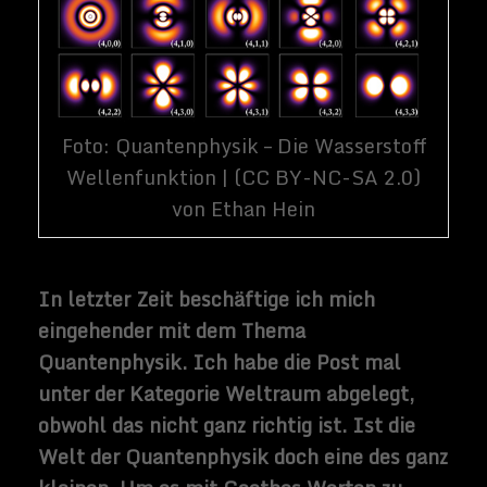
dieses relativ neue Feld der
Naturwissenschaft auch Auswirkungen auf
die Welt des Menschen und des Kosmos.
Doch wie bin ich auf die
Quantenphysik gekommen?
Wer des Nachts nicht einschlafen kann hat
vielleicht als Einschlafhilfe den TV oder
ein Hörspiel an, um besser einschlafen zu
können. Ich lasse zum Einschlafen mir ein
Youtube Video über mein WLAN laufen und
versuche dann dabei einzuschlafen.
Vorzugsweise wähle ich mir eine deutsche
Dokumentation aus, die man reichlich auf
Youtube findet. Eines Nachts bin ich auf
das Thema Quantenphysik gestoßen.
Dieses Thema hat mich trotz meiner
Müdigkeit gefesselt, weil die
Abhandlungen der Wissenschaftler zu
fantastisch klingen, um wahr zu sein.