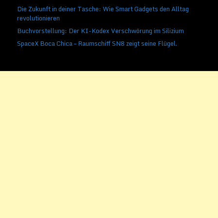
Die Zukunft in deiner Tasche: Wie Smart Gadgets den Alltag
revolutionieren
Buchvorstellung: Der KI-Kodex Verschwörung im Silizium
SpaceX Boca Chica – Raumschiff SN8 zeigt seine Flügel.