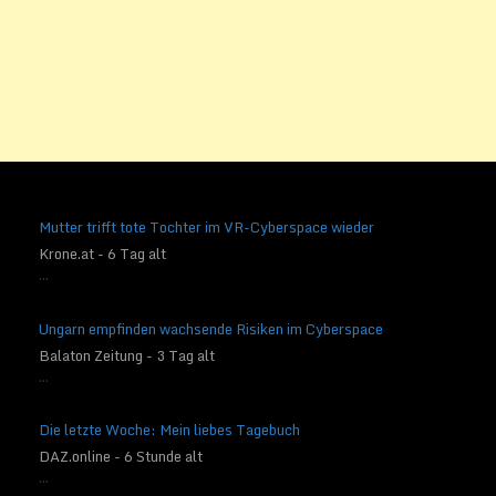
Mutter trifft tote Tochter im VR-Cyberspace wieder
Krone.at - 6 Tag alt
...
Ungarn empfinden wachsende Risiken im Cyberspace
Balaton Zeitung - 3 Tag alt
...
Die letzte Woche: Mein liebes Tagebuch
DAZ.online - 6 Stunde alt
...