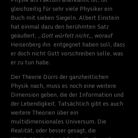
Hallo, ich
schreibe hier
im Blog. Mein
Name ist
Sammy
Zimmermann
s und ich bin
freiberufliche
r Journalist
und
Buchautor,
sowie SEO-
Berater. Mein
Hobbys und
Interessen
sind Science-
Fiction Filme
und alles was
sich rund um
Technik und
Weltraum