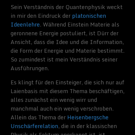
Wahrscheinlicher ist es, dass ich Dich jetzt
noch viel mehr verwirrt, als informiert
habe. Wenn Du es jetzt bis hier her
gebschafft hast, bedanke ich mich für
Deine Geduld. In unregelmäßigen
Abständen, werde ich das Thema
Quantenphysik und Quantenmechanik hier
weiter verfolgen. Ich würde mich freuen,
wenn wir gemeinsam die Reise in einer
neuen Welt antreten können und in den
Dialog gehen.
Related Images:
Sammy
Zimmerma
nns