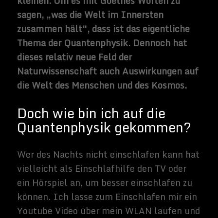
Besonders die Videointerviews mit
Prof.
Hans-Peter Dürr, ehemaliger Direktor der
Max-Planck Instituts
für Physik, haben es
mir angetan.
Seine Abhandlungen über die
Quantenmechanik haben mich gefesselt.
Der Schüler
Werner Heisenbergs
und
Edwad Tellers, hat wie kein anderer die
Quantenphysik erforscht und fordert einen
radikalen Wandel in der
Naturwissenschaft, weg vom einsteinschen
Materialismus hin zu einen vernetzt
abhängigen Verständnis der Natur.