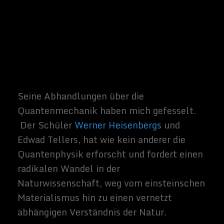
er zu tun habe.
Der Theorie Dürrs der ganzheitlichen
Physik nach, muss es noch eine weitere
Dimension geben, die der Information und
der Lebendigkeit. Tatsächlich gibt es auch
weitere Theorien über ein
multidimensionales Universum. Die
Realität, oder besser gesagt, die
Wirklichkeit
, ist viel fantastischer, als es
ein Fantasy-Roman jemals sein kann.
Ein paar abschließende
Worte
Nun bin ich kein wirklicher Experte in
Quantenphysik oder generell ein
Naturwissenschaftler. Ich bin einfach nur
interessiert an die Gedankenkonstrukte
unserer aktuellen Wissenschaft. Ich weiß
nicht, ob ich das Tema Dir lieber Leser/in
jetzt etwas näher gebracht habe.