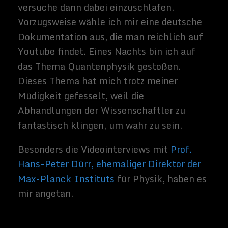
Sein Verständnis der Quantenphysik weckt
in mir den Eindruck der
platonischen
Ideenlehre
. Während Einstein Materie als
geronnene Energie postuliert, ist Dürr der
Ansicht, dass die Idee und die Information,
die Form der Energie und Materie bestimmt.
So zumindest ist mein Verständnis seiner
Ausführungen.
Es klingt für den Einsteiger, die sich nur auf
Laienbasis mit diesem Thema beschäftigen,
alles zunächst ein wenig wirr und
manchmal auch ein wenig verschroben.
Allein das Thema der
Heisenbergsche
Unschärferelation
, die in der klassischen
Physik als Faktum anerkannt ist, ist
gleichzeitig für sehr viele Physiker ein
Buch mit sieben Siegeln. Albert Einstein
hat einmal dazu den berühmten Satz
geäußert, „
Gott würfelt nicht
„, worauf
Heisenberg ihn entgegnet haben soll, dass
er doch nicht Gott vorschreiben solle, was