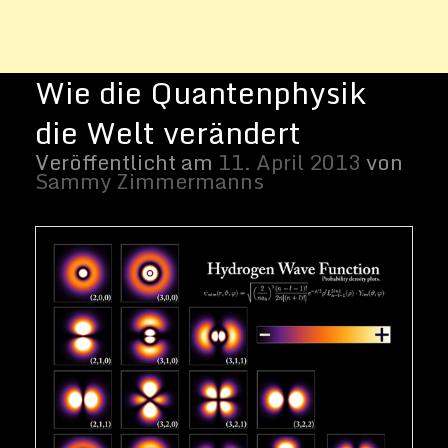
Foto: Quantenphysik – Die Wasserstoff
Wellenfunktion | (CC BY-NC-SA 2.0)
von Ethan Hein
In letzter Zeit beschäftige ich mich
eingehender mit dem Thema
Quantenphysik. Ich habe die Post mal
unter der Kategorie Weltraum abgelegt,
obwohl das nicht ganz richtig ist. Ist die
Welt der Quantenphysik doch eine des ganz
kleinen. Um es mit Goethes Worten zu
sagen, „was die Welt im Innersten
zusammen hält“, dass ist das eigentliche
Thema der Quantenphysik. Dennoch hat