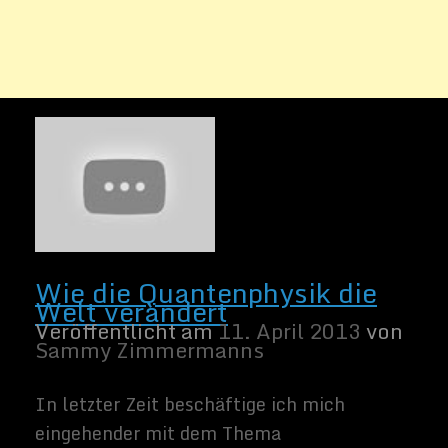
In letzter Zeit beschäftige ich mich
eingehender mit dem Thema
Quantenphysik. Ich habe die Post mal
unter der Kategorie Weltraum abgelegt,
obwohl das nicht ganz richtig ist. Ist die
Welt der Quantenphysik doch eine des ganz
kleinen. Um es mit Goethes Worten zu
sagen, „was die Welt im Innersten
zusammen hält“, dass ist das eigentliche
[…]
Weiter lesen