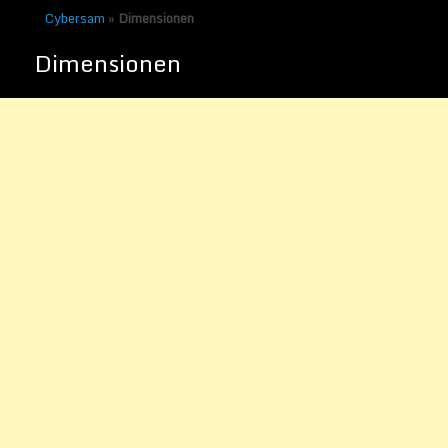
Cybersam
»
Dimensionen
Dimensionen
Wie die Quantenphysik die
Welt verändert
Veröffentlicht am
11. April 2013
von
Sammy Zimmermanns