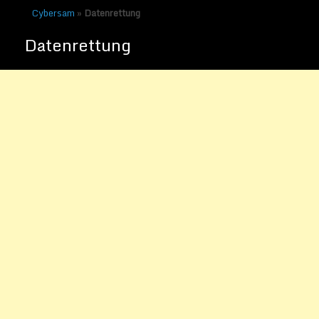
Cybersam
»
Datenrettung
Datenrettung
Stellar Phoenix Windows
Data Revocery
Veröffentlicht am
13. August 2014
von
Sammy Zimmermanns
Das Programm Stellar Phoenix Windows
Data Revocery bietet dem Kunden eine
völlig neue Möglichkeit der
Datenwiederherstellung. Mit dieser
Software kann man ganz einfach und