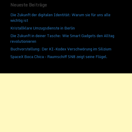
Neueste Beiträge
Die Zukunft der digitalen Identität: Warum sie für uns alle
wichtig ist
Kristallklare Umzugsdienste in Berlin
Die Zukunft in deiner Tasche: Wie Smart Gadgets den Alltag
revolutionieren
Buchvorstellung: Der KI-Kodex Verschwörung im Silizium
SpaceX Boca Chica – Raumschiff SN8 zeigt seine Flügel.