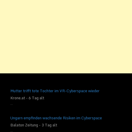
Mutter trifft tote Tochter im VR-Cyberspace wieder
Krone.at - 6 Tag alt
...
Ungarn empfinden wachsende Risiken im Cyberspace
Balaton Zeitung - 3 Tag alt
...