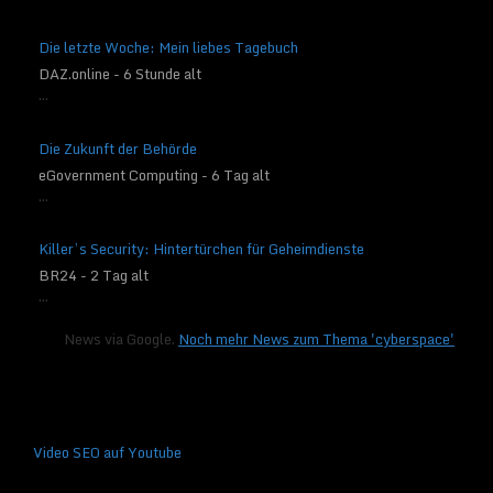
Die letzte Woche: Mein liebes Tagebuch
DAZ.online - 6 Stunde alt
...
Die Zukunft der Behörde
eGovernment Computing - 6 Tag alt
...
Killer’s Security: Hintertürchen für Geheimdienste
BR24 - 2 Tag alt
...
News via Google.
Noch mehr News zum Thema 'cyberspace'
Video SEO auf Youtube