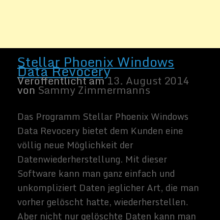
unkompliziert Daten jeglicher Art, die man
vorher gelöscht hatte, wiederherstellen.
Aber nicht nur gelöschte Daten kann man
mit dieser Software wiederherstellen.
Related Images:
Weiter lesen