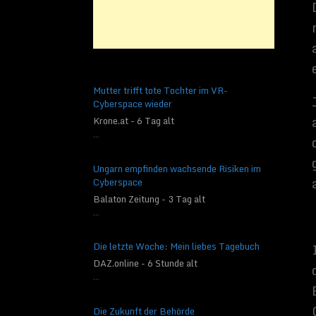
am Schreiben einer Fa
ärgerlich, da man ext
von einem auf den an
Problem. Deshalb spr
Studenten an, die no
müssen. Dieses Progr
Mutter trifft tote Tochter im VR-
Bevölkerung spricht d
Cyberspace wieder
der sich damit nicht i
Krone.at - 6 Tag alt
Diese Software kann
...
Vista, Windows 2008,
sicher ist, ob man d
Ungarn empfinden wachsende Risiken im
herunterladen, die n
Cyberspace
Revocery 39 Euro und 
Balaton Zeitung - 3 Tag alt
komfortable Softwar
...
Die letzte Woche: Mein liebes Tagebuch
Related Imag
DAZ.online - 6 Stunde alt
...
Die Zukunft der Behörde