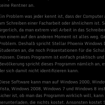
Sammy Zimmermanns
Hallo, ich schreibe hier im Blog. Mein Name ist Sammy
Zimmermanns und ich bin freiberuflicher Journalist und
Buchautor, sowie SEO-Berater. Mein Hobbys und
Interessen sind Science-Fiction Filme und alles was sich
rund um Technik und Weltraum dreht.