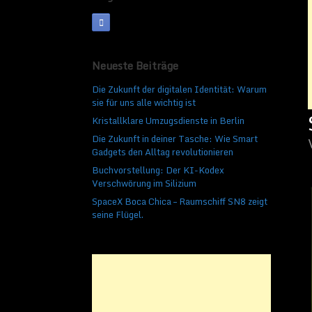
Neueste Beiträge
Die Zukunft der digitalen Identität: Warum
sie für uns alle wichtig ist
Kristallklare Umzugsdienste in Berlin
Die Zukunft in deiner Tasche: Wie Smart
Gadgets den Alltag revolutionieren
Buchvorstellung: Der KI-Kodex
Verschwörung im Silizium
SpaceX Boca Chica – Raumschiff SN8 zeigt
wiederherzustellen, 
seine Flügel.
Stick beschädigt, wo 
Software die Möglich
beschädigten Daten 
Mit Hilfe der Option
schnellen Scan, der f
den Computer wortwör