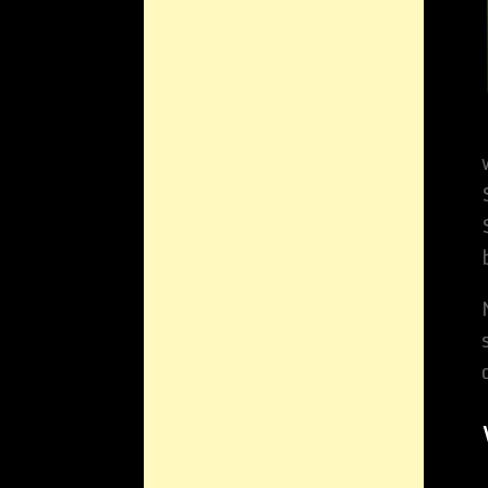
Wer kann die
Diese Software kann 
mit Computern ist un
allem jüngere Leute a
einfach zu Hause priv
Jeder, der seinen Lap
auch leicht passiere
die man für die Arbe
ganz leicht die Datei
auf dem Laptop haben
Im Gegenteil zu älter
dieses Programm natü
Erfahrung mit Compu
Computer nicht benut
keine Rentner an.
Ein Problem was jede