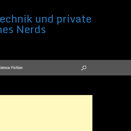
echnik und private
nes Nerds
ience Fiction