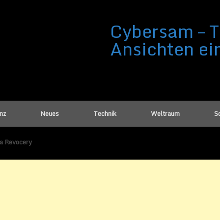
Cybersam – T
Ansichten ei
enz
Neues
Technik
Weltraum
Sc
ta Revocery
x Windows Data Revocery
ust 2014
von
Sammy Zimmermanns