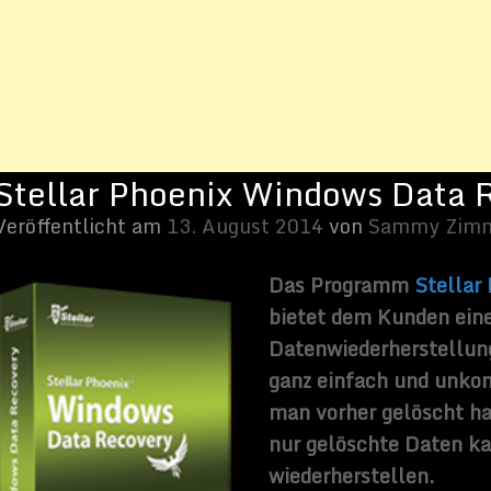
Das Programm
Stellar Phoenix Windows Data Revocery
bietet dem Kunden eine völlig neue Möglichkeit der
Datenwiederherstellung. Mit dieser Software kann man
ganz einfach und unkompliziert Daten jeglicher Art, die
man vorher gelöscht hatte, wiederherstellen. Aber nicht
nur gelöschte Daten kann man mit dieser Software
wiederherstellen.
So kann das Programm Dateien von USB-Sticks, Smart-
Cards oder zerkratzten CDs wiederherstellen. Deshalb
bietet Stellar Phoenix Windows Data Revocery die perfekte
Möglichkeit, um verlorene Ideen, Bilder oder Programme
die schon längst verloren waren. Aber auch wenn man seinen USB-
wichtige Dateien drauf gespeichert sein könnten, bietet diese
keit die Hoffnung nicht aufzugeben, sondern es kann die
auslesen.
 des Schnell- und Tiefenscan kann man ganz einfach entweder einen
lüchtig die verlorenen Daten sucht oder einen längeren Scan, der
tlich auf den Kopf stellt, durchführen.