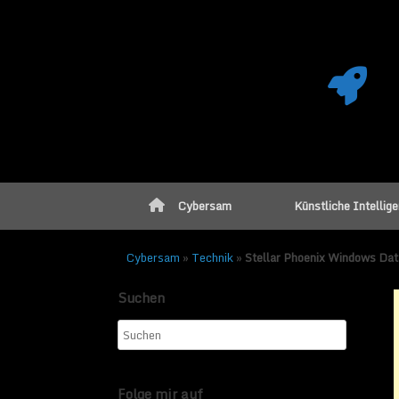
Cybersam
Künstliche Intellig
Cybersam
»
Technik
»
Stellar Phoenix Windows Da
Suchen
Stellar Phoeni
Veröffentlicht am
13. Aug
Folge mir auf