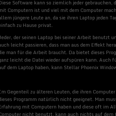
charbeit oder ähnlichem ist. So etwas ist natürlich ziemlich
rem viel Arbeit in das Schreiben der Facharbeit investiert hat und
deren Moment ist alles weg. Gerade Studenten kennen so ein
icht Stellar Phoenix Windows Data Revocery Schüler oder
ch Präsentationen für die Schule oder Universitäten machen
amm ist einfach praktisch und unkompliziert. Den Großteil der
ieses Programm nämlich an, es gibt nur einen sehr kleinen Teil,
dentifizieren kann.
 man auf Windows 2000, Windows XP, Windows 2003, Windows
 Windows 7 und Windows 8 installieren. Falls man sich noch nicht
as Programm wirklich will, kann man sich auch zuerst eine Demo
ichts kostet. Ansonsten kostet Stellar Phoenix Windows Data
ist mit diesem Preis relativ günstig, sodass sich jeder Bürger diese
e kaufen kann.
es: