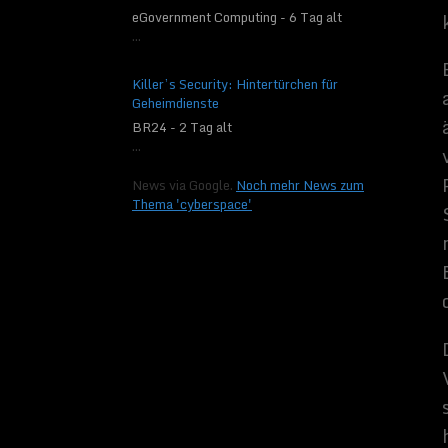
eGovernment Computing - 6 Tag alt
...
Killer’s Security: Hintertürchen für
Geheimdienste
BR24 - 2 Tag alt
...
News via Google.
Noch mehr News zum
Thema 'cyberspace'