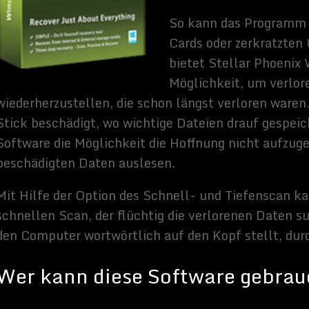
se Software gebrauchen?
so ziemlich jeder gebrauchen, der noch ein bisschen fit im Umgang
d viel mit dem Computer macht. So spricht diese Software vor
n, da sie ihren Laptop jeden Tag benutzen, sei es zur Arbeit oder
at.
top bei seiner Arbeit benutzt und oftmals gestresst ist, da kann es
n, dass man aus dem Effekt heraus aus Versehen eine Datei löscht,
it braucht. Da bietet dieses Programm die ideale Lösung, sodass man
 wieder aufspüren kann. Auch für Fotografen, die sehr viele Bilder
, kann Stellar Phoenix Windows Data Revocery von Nutzen sein.
en Leuten, die ihren Computer nie oder nur selten benutzen, ist
rlich nicht geeignet. Man muss generell schon eine gewisse
tern haben und diese oft im Alltag nutzen. Denn wenn man den
zt, kann auch nichts auf dem Computer sein. Daher spricht es
r kennt ist, dass der Computer auch mal abstürzt und man gerade