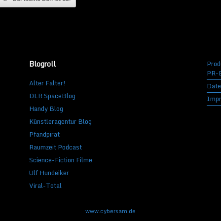
Blogroll
Prod
PR-B
Alter Falter!
Date
DLR SpaceBlog
Imp
Handy Blog
Künstleragentur Blog
Pfandpirat
Raumzeit Podcast
Science-Fiction Filme
Ulf Hundeiker
Viral-Total
www.cybersam.de