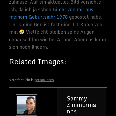
im Blog. Mein
Name ist
Sammy
Zimmermann
s und ich bin
freiberufliche
r Journalist
und
Buchautor,
sowie SEO-
Berater. Mein
Hobbys und
Interessen
sind Science-
Fiction Filme
Veröffentlicht in
persönliches
.
und alles was
sich rund um
Technik und
Weltraum
dreht.