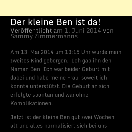
Jetzt ist der kleine Ben gut zwei Wochen
alt und alles normalisiert sich bei uns
zuhause. Auf ein aktuelles Bild verzichte
ich, da ich ja schon
Bilder von mir aus
meinem Geburtsjahr 1978
gepostet habe.
Der kleine Ben ist fast eine 1:1 Kopie von
mir.
Vielleicht bleiben seine Augen
genauso blau wie bei Ariane. Aber das kann
sich noch ändern.
Related Images:
Sammy
Zimmerma
nns
Hallo, ich
schreibe hier