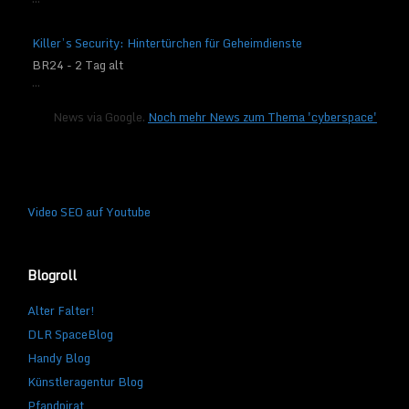
Killer’s Security: Hintertürchen für Geheimdienste
BR24 - 2 Tag alt
...
News via Google.
Noch mehr News zum Thema 'cyberspace'
Video SEO auf Youtube
Blogroll
Alter Falter!
DLR SpaceBlog
Handy Blog
Künstleragentur Blog
Pfandpirat