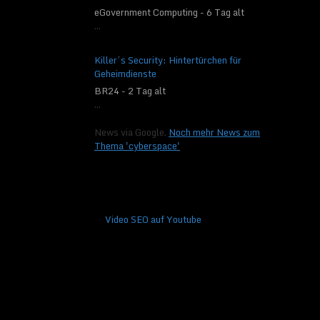
eGovernment Computing - 6 Tag alt
...
Killer’s Security: Hintertürchen für
Geheimdienste
BR24 - 2 Tag alt
...
News via Google.
Noch mehr News zum
Thema 'cyberspace'
Video SEO auf Youtube