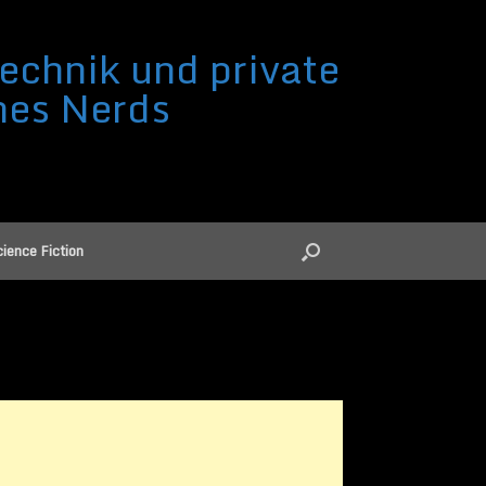
echnik und private
nes Nerds
ience Fiction