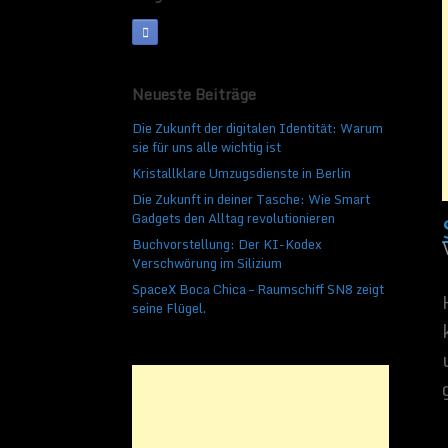
Schneemann baue
Veröffentlicht am
19. Dez
Heute hat es bei uns
Neueste Beiträge
kaum, als ich die ci
Die Zukunft der digitalen Identität: Warum
und hinaus in den Sc
sie für uns alle wichtig ist
gepackt und dick ang
Kristallklare Umzugsdienste in Berlin
Die Zukunft in deiner Tasche: Wie Smart
Gadgets den Alltag revolutionieren
Buchvorstellung: Der KI-Kodex
Verschwörung im Silizium
SpaceX Boca Chica – Raumschiff SN8 zeigt
seine Flügel.