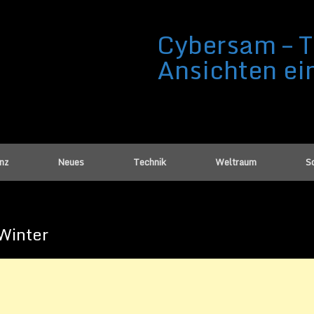
Cybersam – T
Ansichten ei
enz
Neues
Technik
Weltraum
Sc
Winter