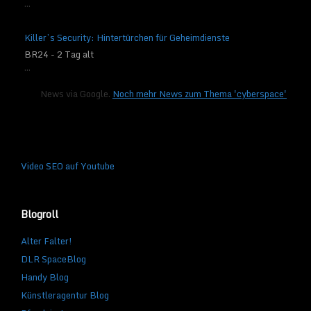
...
Killer’s Security: Hintertürchen für Geheimdienste
BR24 - 2 Tag alt
...
News via Google.
Noch mehr News zum Thema 'cyberspace'
Video SEO auf Youtube
Blogroll
Alter Falter!
DLR SpaceBlog
Handy Blog
Künstleragentur Blog