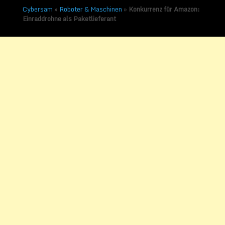
Cybersam
»
Roboter & Maschinen
»
Konkurrenz für Amazon:
Einraddrohne als Paketlieferant
Konkurrenz für Amazon:
Einraddrohne als
Paketlieferant
Veröffentlicht am
15. Oktober 2015
von
Sammy Zimmermanns
Diese Einraddrohne könnte bald in unseren
Städten fahren und Pakete ausliefern,
Paketfahrer wären überflüssig.