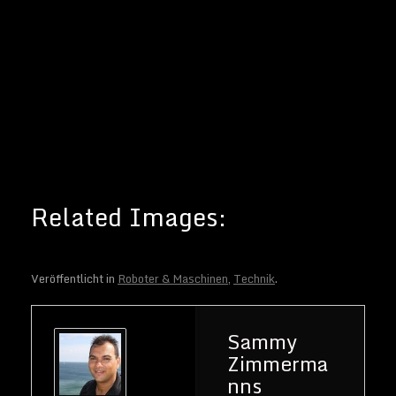
r Journalist
und
Buchautor,
sowie SEO-
Berater. Mein
Hobbys und
Interessen
sind Science-
Fiction Filme
und alles was
sich rund um
Technik und
Weltraum
dreht.
Veröffentlicht in
Roboter & Maschinen
,
Technik
.