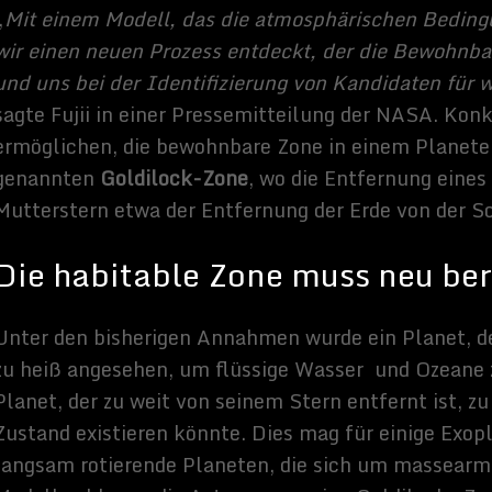
sich der Planet in der habitabelen Zone befindet.
“
uns jedoch voran, unsere Präsenz im Universum zu fördern.
Der
xoplanet Proxima b ist 4,22 Lichtjahre entfernt
. Wenn das bisher
f, New Horizons, nach Alpha Centauri fliegen würde, bräuchte es
hin zu gelangen. Um wirklich zu bestätigen, wie das Leben auf
müssen wir revolutionäre Antriebsmodi erfinden. Es gibt
ngen, wie z. B. die laserangetriebenen Segel im Projekt
Starshot
,
ff, das den ganzen Weg nach Alpha Centauri zurücklegen könnte.
nterstellaren Reisens wie den
Warpantrieb
,
Ionentriebwerke
oder
en sich jedoch nur in ihrer theoretischen Phase.
Astronomical Journal
es:
Sammy Zimmermanns
Hallo, ich schreibe hier im Blog. Mein Name ist Sammy