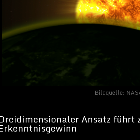
naler Ansatz führt zu erhöhtem
ewinn
n im Weltraum können tückisch sein. Entsprechend schwierig ist
lebensfähige
Exoplaneten
zu finden. Das soll aber nicht heißen, dass
 gewesen sei, denn die
NASA
und andere
Astronomen
haben in den
eine ganze Reihe möglicher erdähnlicher Exoplaneten gefunden –
 der beiden Kepler-Missionen. Um die Dinge einfacher zu machen,
tronomen eine neue Methode entwickelt, um fremde Welten auf
ohnbarkeit hin zu untersuchen – oder zumindest die Art und Weise,
atenplaneten außerhalb unseres Sonnensystems verstehen, zu
 The Astrophysical Journal veröffentlichten Aufsatz schlug der
i
vom
NASA Goddard Institute for Space Studies (GISS)
und seine
 ein Modell vor, das die atmosphärischen Bedingungen von
Dimensionen berechnet. Früher simulierten Astronomen solche
l oder entlang einer Dimension.