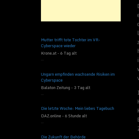
Mutter trifft tote Tochter im VR-
Cyberspace wieder
Krone.at - 6 Tag alt
...
Ungarn empfinden wachsende Risiken im
Cyberspace
„
Mit einem Modell, d
Balaton Zeitung - 3 Tag alt
wir einen neuen Proze
...
und uns bei der Ident
sagte Fujii in einer 
Die letzte Woche: Mein liebes Tagebuch
ermöglichen, die bew
genannten
Goldilock
DAZ.online - 6 Stunde alt
...
Mutterstern etwa der
Die habitabl
Die Zukunft der Behörde