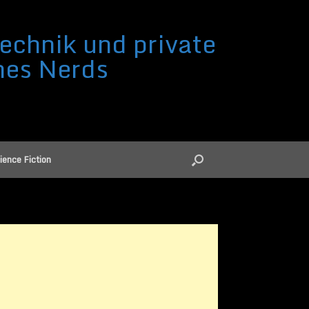
echnik und private
nes Nerds
ience Fiction