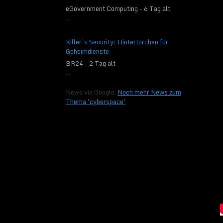
eGovernment Computing - 6 Tag alt
Unter den bisherigen
...
zu heiß angesehen, 
Planet, der zu weit v
Killer’s Security: Hintertürchen für
Zustand existieren kö
Geheimdienste
langsam rotierende P
BR24 - 2 Tag alt
Modell schlagen die 
...
Elternstern liegt.
News via Google.
Noch mehr News zum
„
Wir fanden eine wich
Thema 'cyberspace'
Auswirkungen auf die
des Feuchtigkeitshau
habitable Zone betra
einen längeren Zeitr
trotz der relativen 
Dies kann Astronomen
Exoplanetenkandidat
die faszinierendsten 
Exoplaneten von der 
Grenzen ausgereizt,
Exoplaneten zu detek
Del Genio
in der Pres