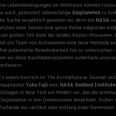
as die atmosphärischen Bedingungen realistischer simuliert, haben
ss entdeckt, der die Bewohnbarkeit von Exoplaneten kontrolliert
ifizierung von Kandidaten für weitere Studien unterstützen wird
„,
Pressemitteilung der NASA. Konkret wird das Modell es Forschern
ohnbare Zone in einem Planetensystem neu zu bewerten – der so
-Zone
, wo die Entfernung eines Exoplaneten von seinem
 Entfernung der Erde von der Sonne entspricht.
e Zone muss neu berechnet werden