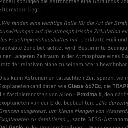
Zimmermanns und ich bin freiberuflicher Journalist und
Buchautor, sowie SEO-Berater. Mein Hobbys und
Interessen sind Science-Fiction Filme und alles was sich
rund um Technik und Weltraum dreht.