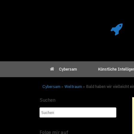
Cybersam
Künstliche Intellige
Cybersam
»
Weltraum
»
Bald haben wir vielleicht e
Suchen
Bald haben wir 
außerirdischer 
Folge mir auf