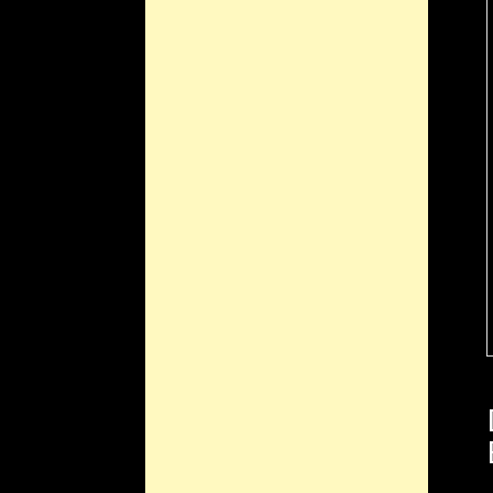
Dreidimensio
Erkenntnisg
Die Lebensbedingunge
es auch, potenziell 
die Suche vergeblich
letzten zehn Jahren 
zum großen Teil dank
hat ein Team von As
ihre potentielle Bew
wie wir diese Kandid
verfeinern.
In einem kürzlich im
Hauptautor
Yuka Fuji
Kollegen in New York
Exoplaneten in drei 
Zustände nur vertika