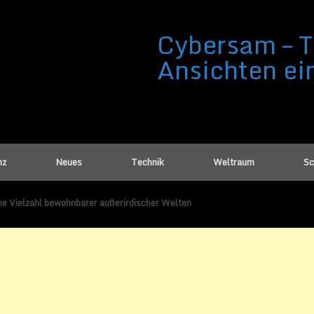
Cybersam – T
Ansichten ei
nz
Neues
Technik
Weltraum
Sc
ine Vielzahl bewohnbarer außerirdischer Welten
vielleicht eine Vielzahl bewohnbarer
Welten