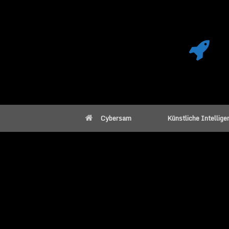
Cybersam
Künstliche Intellige
BFR Triebwerke