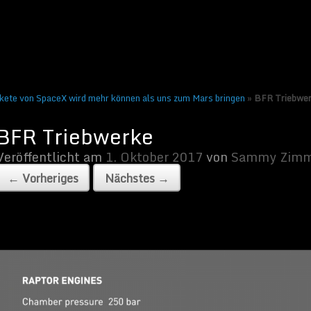
ber 2017
von
Sammy Zimmermanns
|
Keine Kommentare
s →
ete von SpaceX wird mehr können als uns zum Mars bringen
»
BFR Triebwe