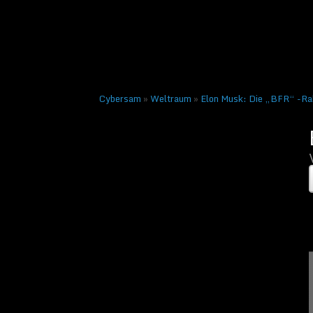
Veröffentlicht am
1. Okto
← Vorheriges
Nächste
Cybersam
»
Weltraum
»
Elon Musk: Die „BFR“ -Rak