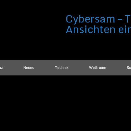
Cybersam – T
Ansichten ei
nz
Neues
Technik
Weltraum
Sc