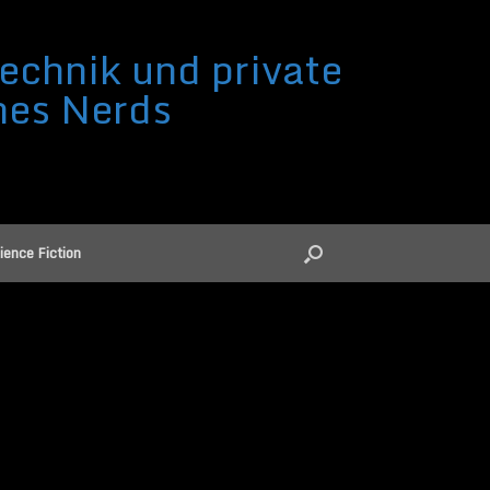
echnik und private
nes Nerds
ience Fiction