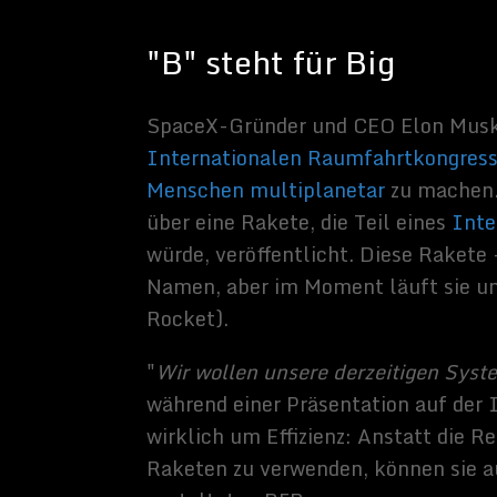
SpaceX, screenshot
Die neue BFR ist etwas kleiner als das Original, aber im
Rakete ist 48 Meter lang, hat eine Trockenmasse von 85
Tonnen Treibstoff tragen. Der Laderaum ist acht Stockwe
Druckvolumen von 825 Kubikmetern. Die Transitkonfigura
40 Kabinen (je zwei bis drei Personen), große Gemeinsch