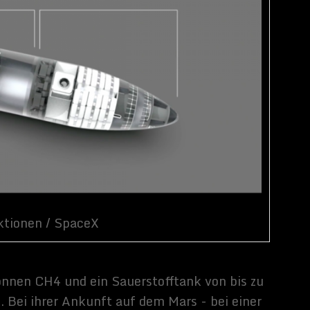
 sie keine lokale
 2017
", sagte Moschus,
issionen helfen, eine
, was bereits Teil der
llt Musk sich vor, dass
2 mindestens zwei