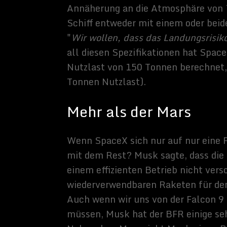
Frachtschiffe auf dem roten Planeten landen wollen, um
bestätigen und potenzielle Gefahren zu identifizieren, so
Lebenserhaltung zur Vorbereitung zukünftiger Missionen
würden zwei Crew-Schiffe die ersten Menschen mit mehr
auf den Mars bringen, um dort eine Treibstoffproduktion 
erweiterungsfähigen Basis zu errichten.