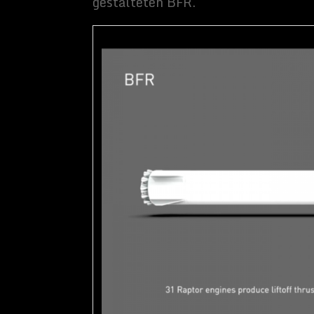
zentralen Stauraum, eine Kombüse und einen Sonnensch
BFR Sektionen / SpaceX
Der Tank der BFR kann bis zu 240 Tonnen CH4 und ein Sa
860 Tonnen flüssiges O2 aufnehmen. Bei ihrer Ankunft a