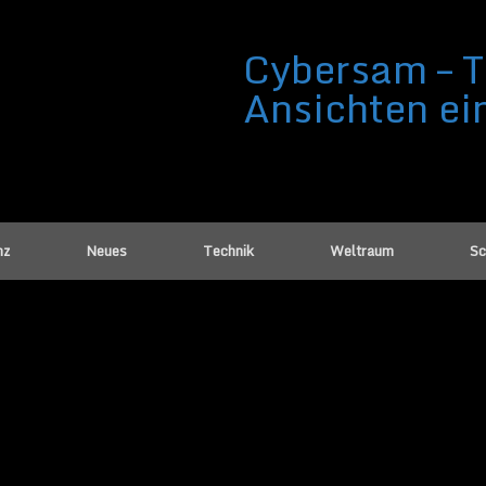
Cybersam – T
Ansichten ei
nz
Neues
Technik
Weltraum
Sc
is Alpha