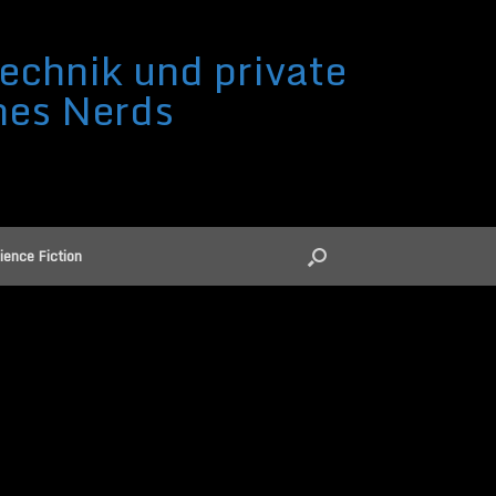
echnik und private
nes Nerds
ience Fiction