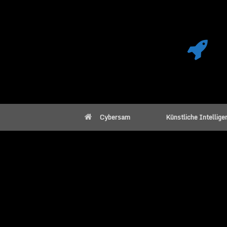
Cybersam
Künstliche Intellige
SpaceX Mondbas