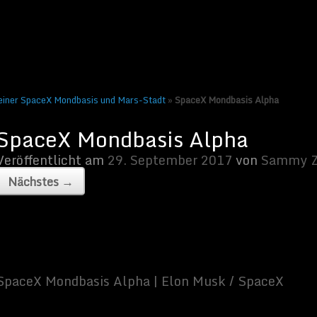
tember 2017
von
Sammy Zimmermanns
|
Keine Kommentare
 einer SpaceX Mondbasis und Mars-Stadt
»
SpaceX Mondbasis Alpha
pha | Elon Musk / SpaceX