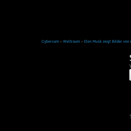
Veröffentlicht am
29. Sep
Nächstes →
Cybersam
»
Weltraum
»
Elon Musk zeigt Bilder von
SpaceX Mondbasis Al