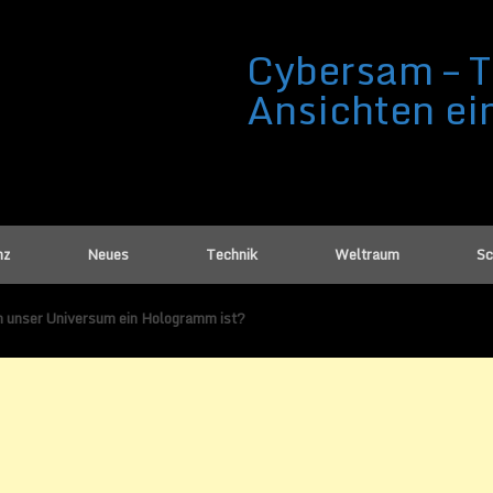
Cybersam – T
Ansichten ei
nz
Neues
Technik
Weltraum
Sc
 unser Universum ein Hologramm ist?
r Universum ein Hologramm ist?
ber 2017
von
Sammy Zimmermanns