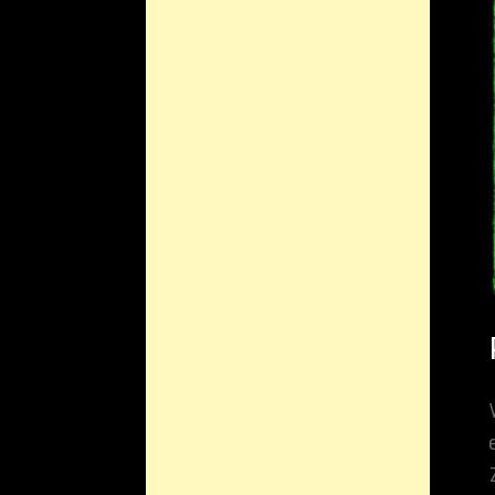
Wir Menschen haben e
erleben. Aber die Wah
Zusammenspiel zweie
Erscheinungsbild ein
arbeiten Hologramme i
weit über die Grenze
Tatsächlich glauben e
dass unser gesamtes
Die
ersten Ahnungen 
Wissenschaftler über
darüber, wie die Entr
thermodynamischen Ge
Astrophysiker, in ei
eines Schwarzen Loch
sondern zu seiner Ob