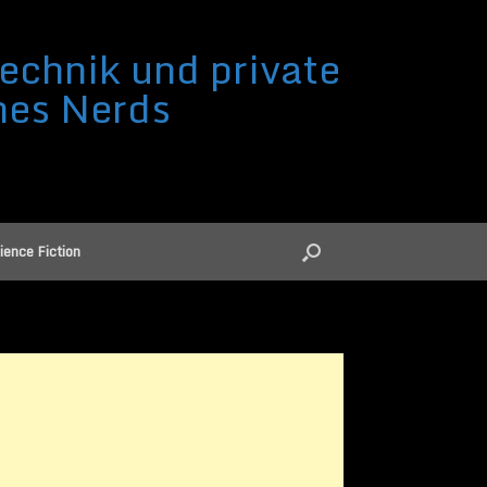
echnik und private
nes Nerds
ience Fiction