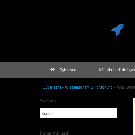
Cybersam
Künstliche Intellige
Cybersam
»
Wissenschaft & Forschung
»
Was, wenn
Suchen
Was, wenn unse
Veröffentlicht am
9. Okto
Folge mir auf