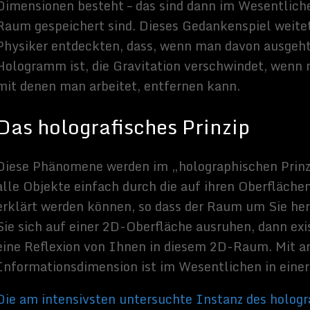
 nur „
ein praktisches mathematisches Werkzeug, weil einige Fragen
art sind
„.
st
,
Scientific American
es:
Sammy Zimmermanns
Hallo, ich schreibe hier im Blog. Mein Name ist Sammy
Zimmermanns und ich bin freiberuflicher Journalist und
Buchautor, sowie SEO-Berater. Mein Hobbys und
Interessen sind Science-Fiction Filme und alles was sich
rund um Technik und Weltraum dreht.