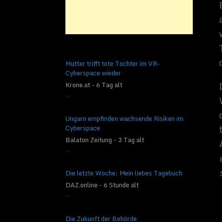
Mutter trifft tote Tochter im VR-
Cyberspace wieder
Krone.at - 6 Tag alt
...
Mit anderen Worten, 
Ungarn empfinden wachsende Risiken im
auf den Ereignishoriz
Cyberspace
Dimensionen besteht 
Balaton Zeitung - 3 Tag alt
Raum gespeichert sin
...
Physiker entdeckten,
Hologramm ist, die G
mit denen man arbeit
Die letzte Woche: Mein liebes Tagebuch
DAZ.online - 6 Stunde alt
Das holografi
...
Diese Phänomene werd
Die Zukunft der Behörde