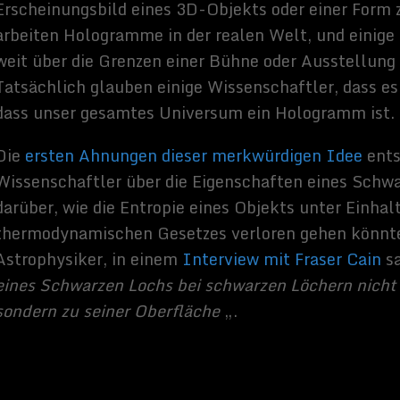
die Informationen, die in ein Schwarzes Loch gelangen, könnten
ont gerichtet und aufrechterhalten werden, der aus zwei
– das sind dann im Wesentlichen 3D-Informationen, die im 2D-
d. Dieses Gedankenspiel weitete sich in den 1990er Jahren aus, als
 dass, wenn man davon ausgeht, dass das Universum ein
ravitation verschwindet, wenn man eine der vielen Dimensionen,
et, entfernen kann.
sches Prinzip
en im „holographischen Prinzip“ beschrieben, das besagt, dass