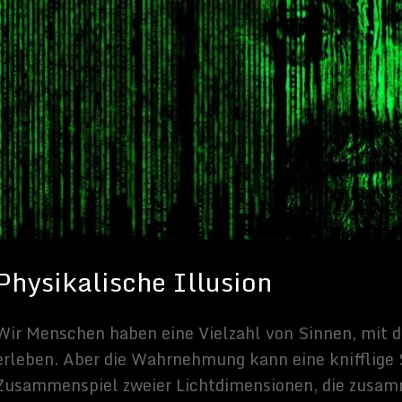
ine Vielzahl von Sinnen, mit denen wir die Welt um uns herum
rnehmung kann eine knifflige Sache sein. Sie kann z. B. durch das
r Lichtdimensionen, die zusammenwirken, um das
es 3D-Objekts oder einer Form zu erzeugen, getäuscht werden. So
n der realen Welt, und einige schlagen vor, dass diese Illusion
n einer Bühne oder Ausstellung hinaus ausgedehnt werden könnte.
inige Wissenschaftler, dass es zumindest theoretisch möglich ist,
 Universum ein Hologramm ist.
dieser merkwürdigen Idee
entstanden in den 1970er Jahren, als
 die Eigenschaften eines Schwarzen Lochs diskutierten und
opie eines Objekts unter Einhaltung des zweiten
setzes verloren gehen könnte. Wie Paul Matt Sutter, ein
nem
Interview mit Fraser Cain
sagte, „
ist der Informationsgehalt
s bei schwarzen Löchern nicht proportional zu seinem Volumen,
erfläche
„.