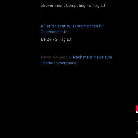
alle Objekte einfach
eGovernment Computing - 6 Tag alt
erklärt werden könne
...
Sie sich auf einer 2D
eine Reflexion von I
Informationsdimensio
Killer’s Security: Hintertürchen für
Geheimdienste
Die am intensivsten 
BR24 - 2 Tag alt
jedoch nur unter gan
...
zurückgebogen wird, 
Pringle Chips“
. Dies
News via Google.
Noch mehr News zum
und unter dem Druck 
Thema 'cyberspace'
praktischer Anwendun
Stringtheorie
, hat b
geholfen, wie z. B. 
Raphael Bousso, der a
selbstbewusst erklär
was die Informationen
Während es wahrschei
Hologramm ist, wurde
gespeichert werden k
dass du schreist:“
A-H