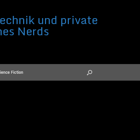
echnik und private
nes Nerds
ience Fiction