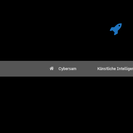
Cybersam
Künstliche Intellige
Was, wenn unse