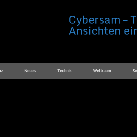
Cybersam – T
Ansichten ei
nz
Neues
Technik
Weltraum
Sc
r Universum ein Hologramm ist?