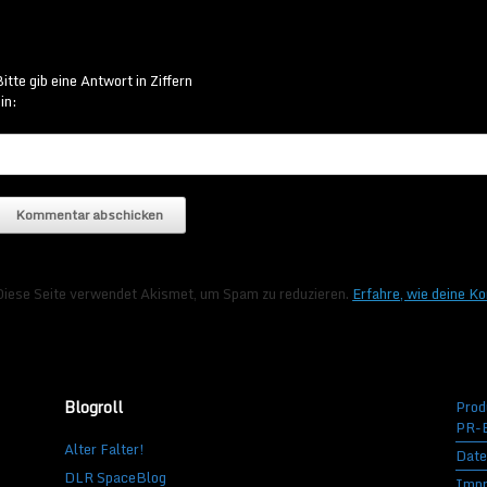
itte gib eine Antwort in Ziffern
in:
Diese Seite verwendet Akismet, um Spam zu reduzieren.
Erfahre, wie deine K
Blogroll
Prod
PR-B
Alter Falter!
Date
DLR SpaceBlog
Imp