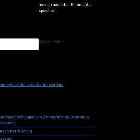
meinen nächsten Kommentar
speichern.
sechs − vier =
ommentardaten verarbeitet werden.
.
uktbeschreibungen von Zimmermanns Internet &
eratung
nschutzerklärung
ressum