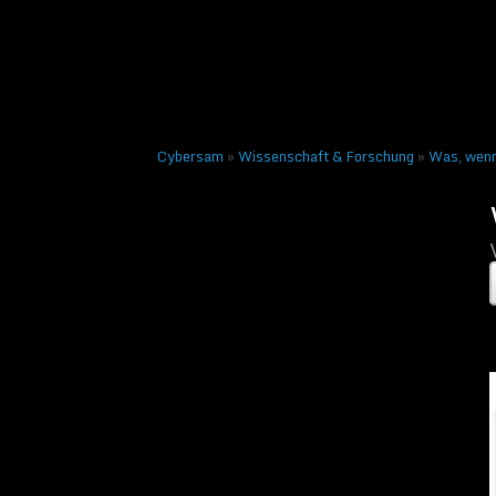
Veröffentlicht am
9. Okto
← Vorheriges
Cybersam
»
Wissenschaft & Forschung
»
Was, wenn