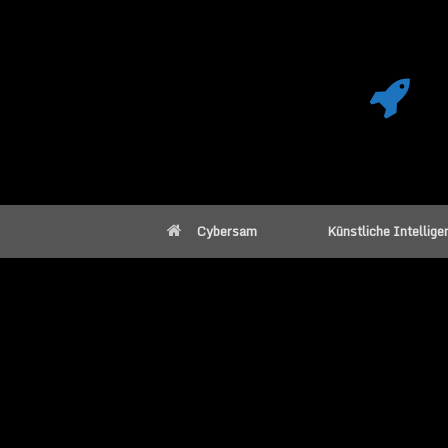
Cybersam
Künstliche Intellige
SpaceX Satelli