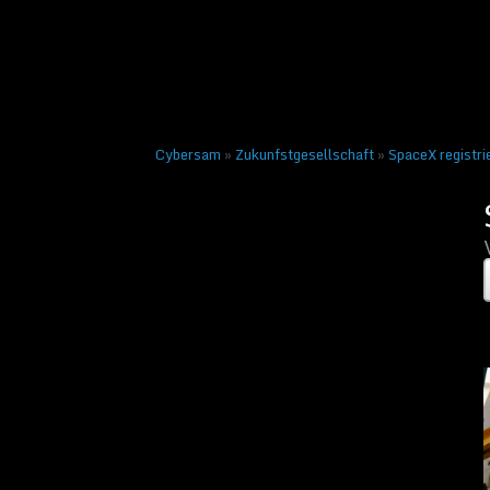
Veröffentlicht am
22. Sep
← Vorheriges
Nächste
Cybersam
»
Zukunfstgesellschaft
»
SpaceX registri