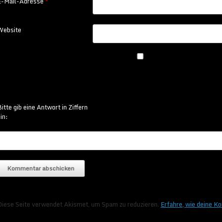
E-Mail-Adresse
*
Website
itte gib eine Antwort in Ziffern
in:
Diese Seite verwendet Akismet, um Spam zu reduzieren.
Erfahre, wie deine K