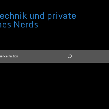
echnik und private
nes Nerds
ience Fiction