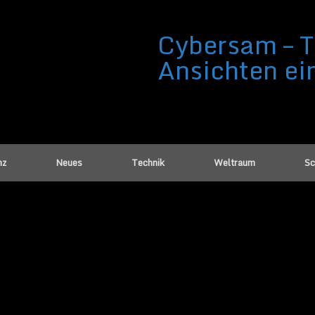
Cybersam – T
Ansichten ei
nz
Neues
Technik
Weltraum
Sc
tennetzwerk