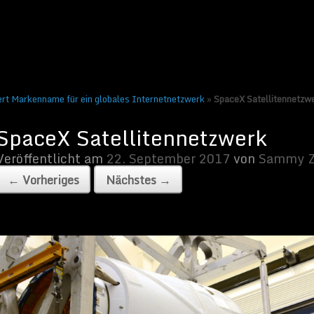
tember 2017
von
Sammy Zimmermanns
|
Keine Kommentare
s →
ert Markenname für ein globales Internetnetzwerk
»
SpaceX Satellitennetzw