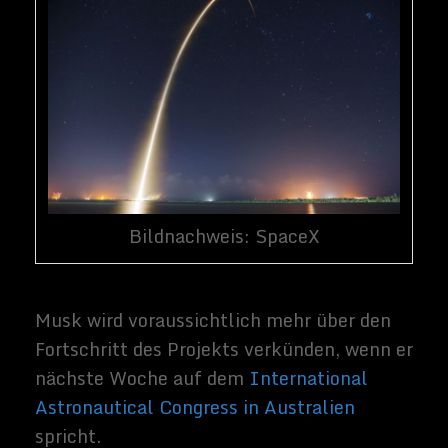
die Schaffung satellitengestützter
Internetnetzwerke als positiv erweisen, da
der Internetzugang demokratisierende
Wirkung haben kann. Der Zugang zu den
bedürftigsten Menschen wird ein großer
Schritt auf dem Weg zu einer besseren
Welt sein.
Quellen:
GeekWire
,
TechCrunch
Folge mir auf
Neueste Beiträge
Die Zukunft der digitalen