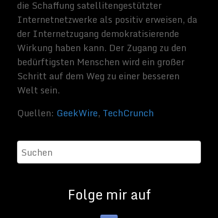
Sammy
Zimmerma
nns
Hallo, ich
schreibe hier
im Blog. Mein
Name ist
Sammy
Zimmermann
s und ich bin
freiberufliche
r Journalist
und
Buchautor,
sowie SEO-
Berater. Mein
Hobbys und