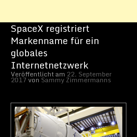
Bildnachweis: SpaceX/
Flickr
SpaceX
scheint einen Schritt nach vorn in
seinem Plan zu gehen, einen
kostengünstigen globalen Internetzugang
über ein Satellitennetzwerk anzubieten.
Laut einem Bericht von
GeekWire
hat
SpaceX den Namen "
Starlink
" für das
Netzwerk als Markenzeichen
angemeldet.
CEO Elon Musk gab seine Absicht ein
globales Internet-Netzwerk zu bauen,