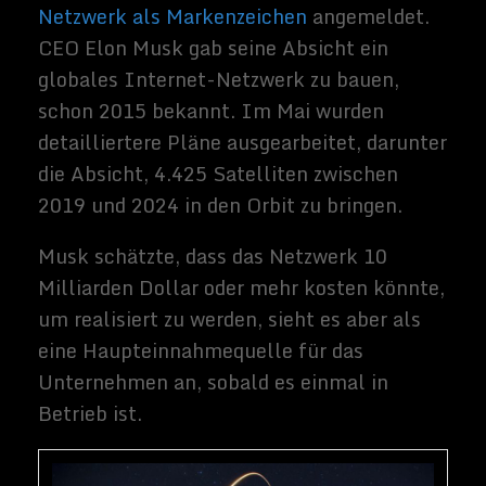
Musk wird voraussichtlich mehr über den
Fortschritt des Projekts verkünden, wenn er
nächste Woche auf dem
International
Astronautical Congress in Australien
spricht.
Dieses Netz ist potenziell weltverändernd,
da es in der Lage ist, Internetzugang zu
Teilen der Welt zu bieten, in denen die
Kommunikationsinfrastruktur nur schwer
oder gar nicht aufgebaut werden kann. Es
ist jedoch nicht das einzige Projekt im
laufenden Betrieb.
OneWeb
, das in Virginia
ansässig ist und bereits 2019 ein
funktionierendes Netzwerk aufbauen will,
rennt um den Start seiner Satelliten.
Boeing baut Satelliten für SES
, einen der
weltweit größten Satellitenbetreiber, der
ein mittelgroßes Orbitalnetz plant.
Insgesamt sollte sich dieser Wettlauf um