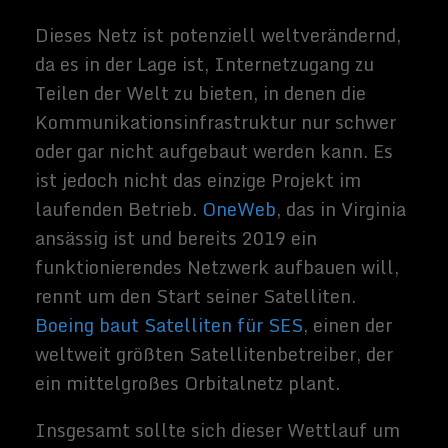
Identität: Warum sie für uns alle
wichtig ist
Kristallklare Umzugsdienste in
Berlin
Die Zukunft in deiner Tasche: Wie
Smart Gadgets den Alltag
revolutionieren
Buchvorstellung: Der KI-Kodex
Verschwörung im Silizium
SpaceX Boca Chica – Raumschiff
SN8 zeigt seine Flügel.
Related Images:
SpaceX hat Anmeldeverfahren
für den Hyperloop Pod Contest
2018 freigegeben
Nach zwei
erfolgreichen Läufen im Januar und dann im
August...