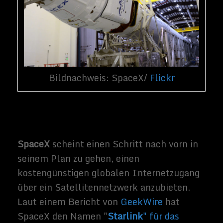
schon 2015 bekannt. Im Mai wurden
detailliertere Pläne ausgearbeitet, darunter
die Absicht, 4.425 Satelliten zwischen
2019 und 2024 in den Orbit zu bringen.
Musk schätzte, dass das Netzwerk 10
Milliarden Dollar oder mehr kosten könnte,
um realisiert zu werden, sieht es aber als
eine Haupteinnahmequelle für das
Unternehmen an, sobald es einmal in
Betrieb ist.
Bildnachweis: SpaceX