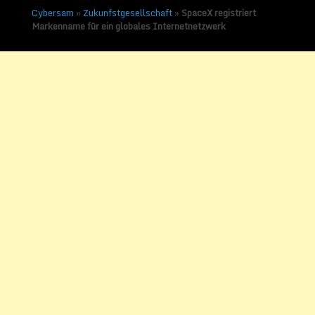
Cybersam
»
Zukunfstgesellschaft
»
SpaceX registriert
Markenname für ein globales Internetnetzwerk
SpaceX registriert
Markenname für ein
globales
Internetnetzwerk
Veröffentlicht am
22. September
2017
von
Sammy Zimmermanns