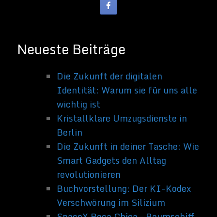
Interessen
sind Science-
Fiction Filme
und alles was
sich rund um
Technik und
Weltraum
dreht.