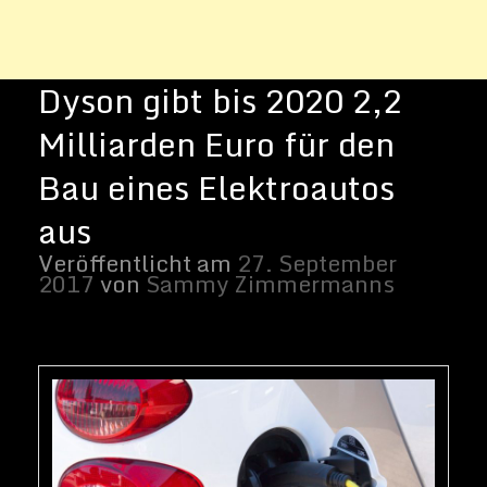
Foto: Ein Elektroauto wird geladen | Bild
von Pixabay
Dyson Motoren
Das britische Technologieunternehmen
Dyson
hat seine Design-Kompetenz bereits
auf Produkte wie Staubsauger,
Handtrockner und Ventilatoren ohne
Schaufel bewiesen. Nun werden sie laut