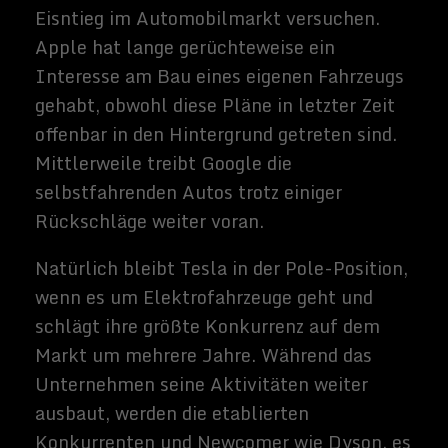
Related Images:
Sammy
Zimmerma
nns
Hallo, ich
schreibe hier
im Blog. Mein
Name ist
Sammy
Zimmermann
s und ich bin
freiberufliche
r Journalist
und
Buchautor,
sowie SEO-