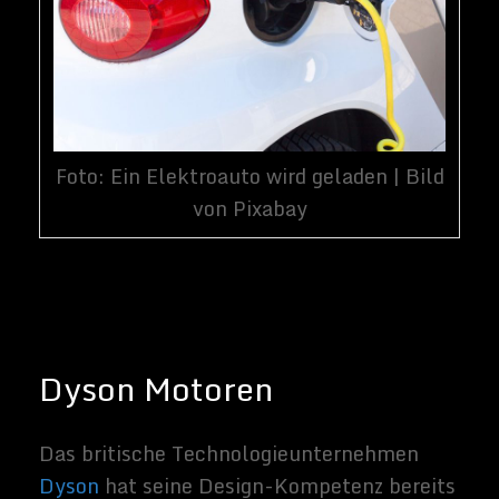
Firmengründer James Dyson
einen
Abstecher in den Elektroautomarkt
machen
.
Dyson kündigte Pläne an, 1,1 Milliarden
Euro in die Entwicklung eines Elektroautos
und weitere 1,1 Milliarden Euro in die
Festkörperbatterien zu investieren, mit
denen es betrieben werden soll. Bis 2020
soll das erste Fahrzeug produziert werden.
Dysons Elektroauto-Projekt ist seit
zweieinhalb Jahren in der Entwicklung, und
derzeit arbeiten 400 Ingenieure an dem
Fahrzeug. Das Unternehmen hat sich nun
für den Börsengang entschieden, weil die
Geheimhaltung des Projekts es schwierig
machte, Geschäfte mit Teilelieferanten
abzuschließen und spezialisierte
Mitarbeiter einzustellen.
Im Einklang mit der umweltfreundlichen
Einstellung des Unternehmens ist die