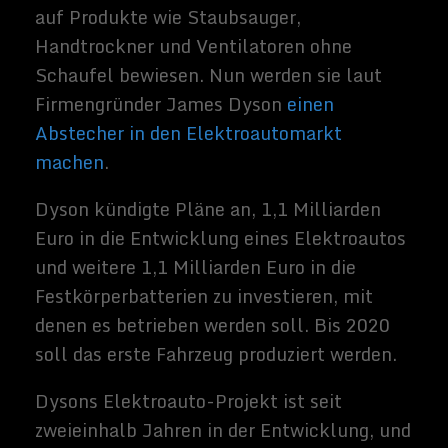
Hoffnung, dass dieses Projekt dazu
beitragen wird, das Problem der
Luftverschmutzung anzugehen - etwas, in
dem Dyson seit Jahrzehnten engagiert ist,
so in einer E-Mail
, die er an seine
Mitarbeiter verschickt hat.
Neue Autobauer für Neue E-
Motoren
Gerüchte kursierten, dass Dyson
beabsichtige, in den Markt für
Elektrofahrzeuge einzutreten, als das
Unternehmen 2016 einen Zuschuss der
Regierung erhielt, um die Forschung auf
dem Gebiet der Batterietechnologien zu
finanzieren.
Da traditionelle Fahrzeuge ihren
elektrischen Gegenstücken auf den
absteigenden Ast sind, sehen wir eine Reihe
von Unternehmen, die einen Versuch in den