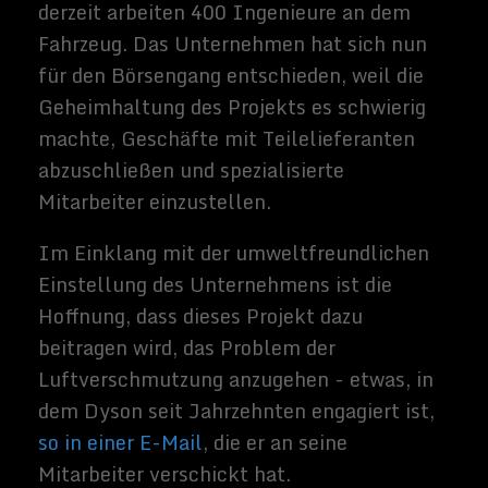
Eisntieg im Automobilmarkt versuchen.
Apple hat lange gerüchteweise ein
Interesse am Bau eines eigenen Fahrzeugs
gehabt, obwohl diese Pläne in letzter Zeit
offenbar in den Hintergrund getreten sind.
Mittlerweile treibt Google die
selbstfahrenden Autos trotz einiger
Rückschläge weiter voran.
Natürlich bleibt Tesla in der Pole-Position,
wenn es um Elektrofahrzeuge geht und
schlägt ihre größte Konkurrenz auf dem
Markt um mehrere Jahre. Während das
Unternehmen seine Aktivitäten weiter
ausbaut, werden die etablierten
Konkurrenten und Newcomer wie Dyson, es
noch schwerer aufholen können.
Quellen:
Bloomberg
,
Twitter