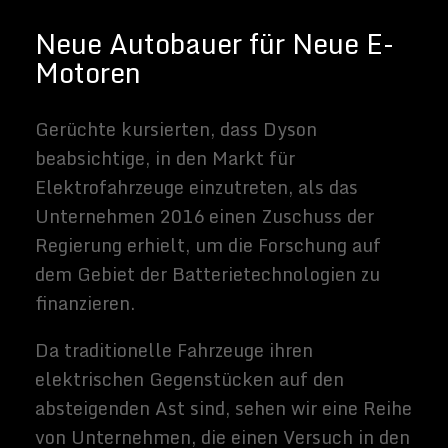
Folge mir auf
Neueste Beiträge
Die Zukunft der digitalen
Identität: Warum sie für uns alle
wichtig ist
Kristallklare Umzugsdienste in
Berlin
Die Zukunft in deiner Tasche: Wie
Smart Gadgets den Alltag
revolutionieren
Buchvorstellung: Der KI-Kodex
Verschwörung im Silizium
SpaceX Boca Chica – Raumschiff
SN8 zeigt seine Flügel.