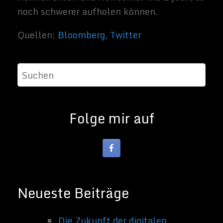
Berater. Mein
Hobbys und
Interessen
sind Science-
Fiction Filme
und alles was
sich rund um
Technik und
Weltraum
dreht.