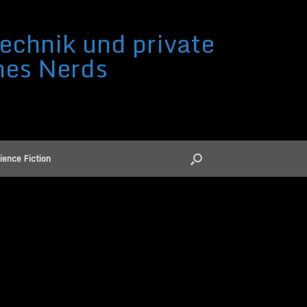
echnik und private
nes Nerds
ience Fiction