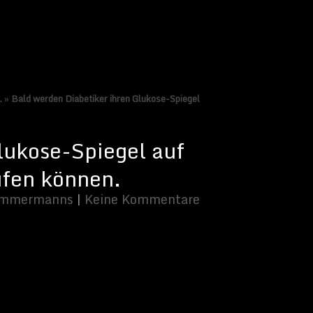
.
»
Bald werden Diabetiker ihren Glukose-Spiegel