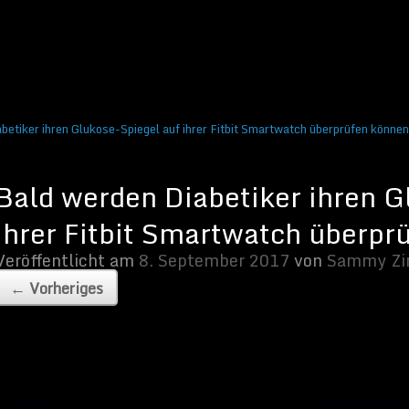
artwatch überprüfen können.
ember 2017
von
Sammy Zimmermanns
|
Keine Kommentare
betiker ihren Glukose-Spiegel auf ihrer Fitbit Smartwatch überprüfen können