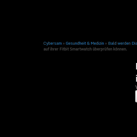
ihrer Fitbit Sm
Veröffentlicht am
8. Sept
← Vorheriges
Cybersam
»
Gesundheit & Medizin
»
Bald werden Dia
auf ihrer Fitbit Smartwatch überprüfen können.