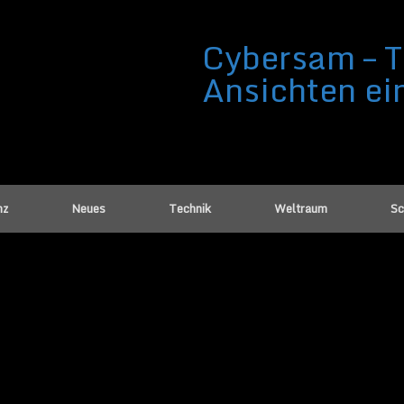
Cybersam – T
Ansichten ei
nz
Neues
Technik
Weltraum
Sc
betiker ihren Glukose-Spiegel auf