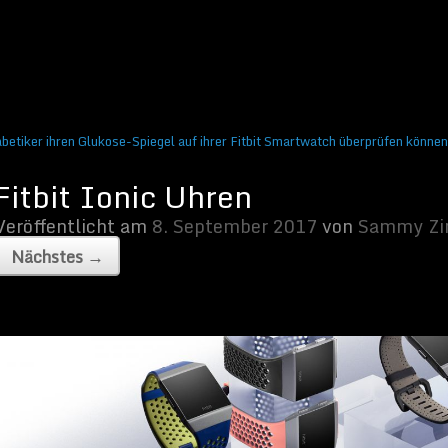
ember 2017
von
Sammy Zimmermanns
|
Keine Kommentare
betiker ihren Glukose-Spiegel auf ihrer Fitbit Smartwatch überprüfen können
en | Bild von Fitbit