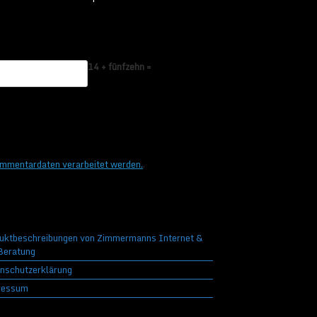
14 + fünfzehn =
ommentardaten verarbeitet werden.
.
uktbeschreibungen von Zimmermanns Internet &
eratung
nschutzerklärung
ressum