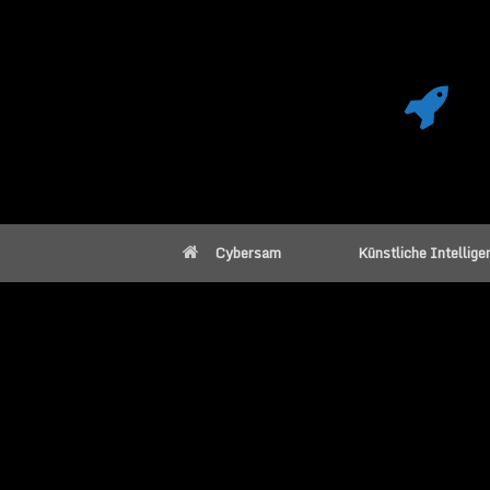
Cybersam
Künstliche Intellige
Fitbit Ionic Uhr