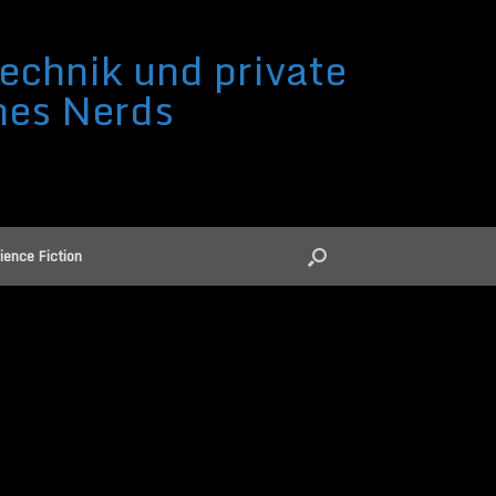
echnik und private
nes Nerds
ience Fiction