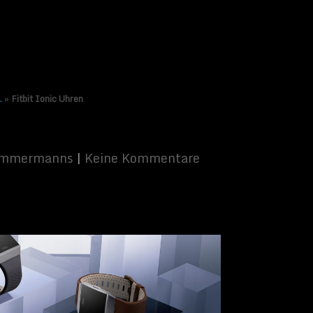
.
»
Fitbit Ionic Uhren