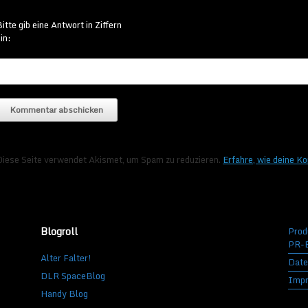
itte gib eine Antwort in Ziffern
in:
Diese Seite verwendet Akismet, um Spam zu reduzieren.
Erfahre, wie deine K
Blogroll
Prod
PR-B
Alter Falter!
Date
DLR SpaceBlog
Imp
Handy Blog