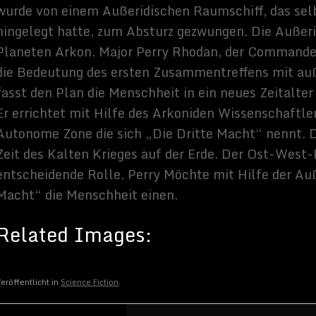
Sammy Zimmermanns
Hallo, ich schreibe hier im Blog. Mein Name ist Sammy
Zimmermanns und ich bin freiberuflicher Journalist und
Buchautor, sowie SEO-Berater. Mein Hobbys und
Interessen sind Science-Fiction Filme und alles was sich
rund um Technik und Weltraum dreht.
eröffentlicht in
Science Fiction
.