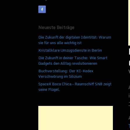
Veröffentlicht am
5. Mai 
Aktuell höre ich die 
Neueste Beiträge
ist ein Klassiker der
Die Zukunft der digitalen Identität: Warum
Jahrzehnten und ist 
sie für uns alle wichtig ist
Aufmerksam auf Perr
Kristallklare Umzugsdienste in Berlin
Tim Pritlove
. Alles 
Die Zukunft in deiner Tasche: Wie Smart
wurde von einem Auß
Gadgets den Alltag revolutionieren
hingelegt hatte, zum
Buchvorstellung: Der KI-Kodex
Planeten Arkon. Majo
Verschwörung im Silizium
die Bedeutung des er
fasst den Plan die Me
SpaceX Boca Chica – Raumschiff SN8 zeigt
Er errichtet mit Hilf
seine Flügel.
Autonome Zone die si
Zeit des Kalten Krieg
entscheidende Rolle.
Macht“ die Menschhei
Related Imag