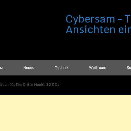
Cybersam – T
Ansichten ei
nz
Neues
Technik
Weltraum
Sc
ition 01. Die Dritte Macht. 12 CDs
ber Edition 01. Die Dritte Macht. 12