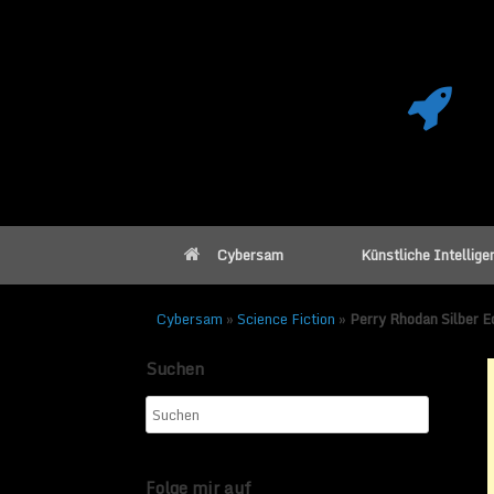
Cybersam
Künstliche Intellige
Cybersam
»
Science Fiction
»
Perry Rhodan Silber Ed
Suchen
Perry Rhodan Sil
CDs
Folge mir auf