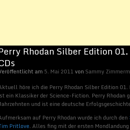
2011
von
Sammy Zimmermanns
Perry Rhodan Silber Edition 01. Die Dritte Macht mit 12 CDs. Das
 Science-Fiction. Perry Rhodan gibt es schon seit mehreren
eine deutsche Erfolgsgeschichte des Genres.
y Rhodan wurde ich durch den
35. Chaosradio Express Podcast mit
fing mit der ersten Mondlandung an. Das Erden Raumschiff Stardust
eridischen Raumschiff, das selber eine Notlandung auf dem Mond
 Absturz gezwungen. Die Außerirdischen sind
Arkoniden
von dem
r Perry Rhodan, der Commander der Mondmission, erkennt sofort
sten Zusammentreffens mit außerirdischen Intelligenzen, und
nschheit in ein neues Zeitalter zu führen.
e des Arkoniden Wissenschaftlers Crest in der Wüste Gobi eine
ch „Die Dritte Macht“ nennt. Die Perry Rhodan Reihe startet zur
es auf der Erde. Der Ost-West-Konflikt spielt hier eine
 Perry Möchte mit Hilfe der Außerirdischen und der „Dritten
t einen.
es: