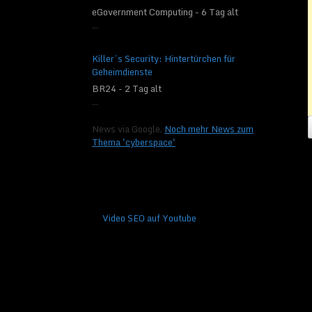
eGovernment Computing - 6 Tag alt
...
Killer’s Security: Hintertürchen für
Geheimdienste
BR24 - 2 Tag alt
...
News via Google.
Noch mehr News zum
Thema 'cyberspace'
Video SEO auf Youtube