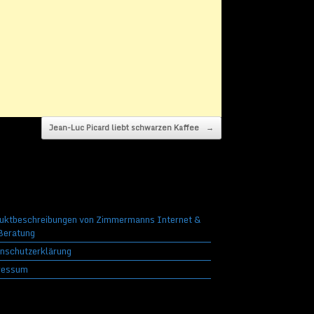
Jean-Luc Picard liebt schwarzen Kaffee
→
uktbeschreibungen von Zimmermanns Internet &
eratung
nschutzerklärung
ressum