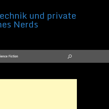
echnik und private
nes Nerds
ience Fiction